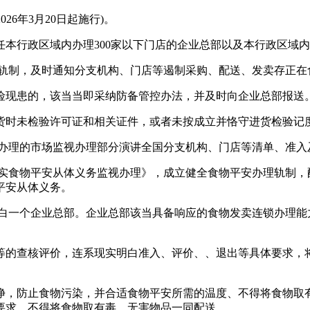
26年3月20日起施行)。
行政区域内办理300家以下门店的企业总部以及本行政区域内
制，及时通知分支机构、门店等遏制采购、配送、发卖存正在
现患的，该当当即采纳防备管控办法，并及时向企业总部报送
时未检验许可证和相关证件，或者未按成立并恪守进货检验记
理的市场监视办理部分演讲全国分支机构、门店等清单、准入
食物平安从体义务监视办理》，成立健全食物平安办理轨制，
平安从体义务。
一个企业总部。企业总部该当具备响应的食物发卖连锁办理能力
的查核评价，连系现实明白准入、评价、、退出等具体要求，将
，防止食物污染，并合适食物平安所需的温度、不得将食物取有
要求，不得将食物取有毒、无害物品一同配送。