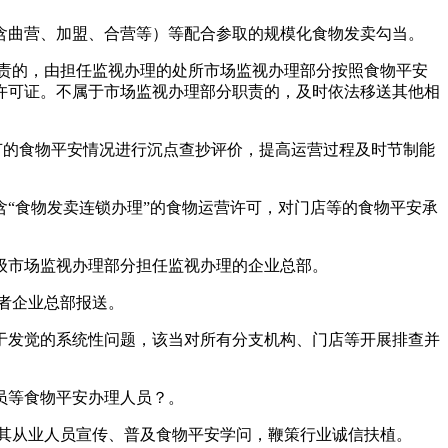
曲营、加盟、合营等）等配合参取的规模化食物发卖勾当。
责的，由担任监视办理的处所市场监视办理部分按照食物平安
许可证。不属于市场监视办理部分职责的，及时依法移送其他相
节的食物平安情况进行沉点查抄评价，提高运营过程及时节制能
“食物发卖连锁办理”的食物运营许可，对门店等的食物平安承
市场监视办理部分担任监视办理的企业总部。
者企业总部报送。
发觉的系统性问题，该当对所有分支机构、门店等开展排查并
员等食物平安办理人员？。
其从业人员宣传、普及食物平安学问，鞭策行业诚信扶植。