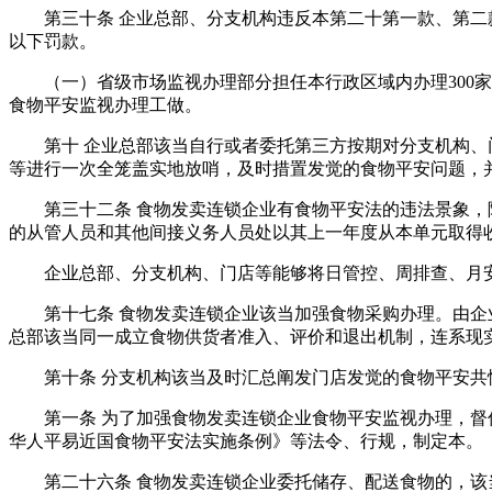
第三十条 企业总部、分支机构违反本第二十第一款、第二款
以下罚款。
（一）省级市场监视办理部分担任本行政区域内办理300家
食物平安监视办理工做。
第十 企业总部该当自行或者委托第三方按期对分支机构、门
等进行一次全笼盖实地放哨，及时措置发觉的食物平安问题，
第三十二条 食物发卖连锁企业有食物平安法的违法景象，除
的从管人员和其他间接义务人员处以其上一年度从本单元取得
企业总部、分支机构、门店等能够将日管控、周排查、月安
第十七条 食物发卖连锁企业该当加强食物采购办理。由企业
总部该当同一成立食物供货者准入、评价和退出机制，连系现
第十条 分支机构该当及时汇总阐发门店发觉的食物平安共性
第一条 为了加强食物发卖连锁企业食物平安监视办理，督促
华人平易近国食物平安法实施条例》等法令、行规，制定本。
第二十六条 食物发卖连锁企业委托储存、配送食物的，该当