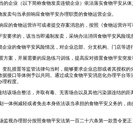
的企业（以下简称食物发卖连锁企业）依法落实食物平安从体
发卖勾当承担响应食物平安办理职责的食物运营企业。
响应的食物运营许可或者提交存案消息的，按照《食物运营许可
安要求的，该当当即遏制发卖，采纳办法消弭食物平安风险现患
企业的食物平安风险情况，对企业总部、分支机构、门店等进
置方案，开展需要的应急练习训练，提高应对措置食物平安突发
变乱措置等监管法律勾当时，能够要求企业总部或者其授权的分
数据接口等体例予以共同。通过成立食物平安消息化办理平台等
办理程度。
结该场合整洁，并取有毒、无害场合以及其他污染源连结的距
一体例减轻或者免去本身依法该当承担的食物平安义务的，由
监视办理部分按照食物平安法第一百二十六条第一款责令更正