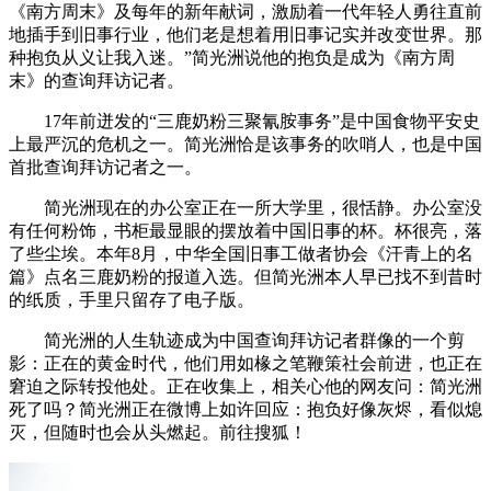
《南方周末》及每年的新年献词，激励着一代年轻人勇往直前
地插手到旧事行业，他们老是想着用旧事记实并改变世界。那
种抱负从义让我入迷。”简光洲说他的抱负是成为《南方周
末》的查询拜访记者。
17年前迸发的“三鹿奶粉三聚氰胺事务”是中国食物平安史
上最严沉的危机之一。简光洲恰是该事务的吹哨人，也是中国
首批查询拜访记者之一。
简光洲现在的办公室正在一所大学里，很恬静。办公室没
有任何粉饰，书柜最显眼的摆放着中国旧事的杯。杯很亮，落
了些尘埃。本年8月，中华全国旧事工做者协会《汗青上的名
篇》点名三鹿奶粉的报道入选。但简光洲本人早已找不到昔时
的纸质，手里只留存了电子版。
简光洲的人生轨迹成为中国查询拜访记者群像的一个剪
影：正在的黄金时代，他们用如椽之笔鞭策社会前进，也正在
窘迫之际转投他处。正在收集上，相关心他的网友问：简光洲
死了吗？简光洲正在微博上如许回应：抱负好像灰烬，看似熄
灭，但随时也会从头燃起。前往搜狐！