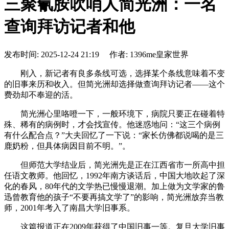
三聚氰胺吹哨人简光洲：一名
查询拜访记者和他
发布时间: 2025-12-24 21:19 作者: 1396me皇家世界
刚入，新记者有良多条线可选，选择某个条线意味着不变
的旧事来历和收入。但简光洲却选择做查询拜访记者——这个
费劲却不奉迎的活。
简光洲心里咯噔一下，一般环境下，病院只要正在碰着特
殊、稀有的病例时，才会找宣传。他迷惑地问：“这三个病例
有什么配合点？”大夫回忆了一下说：“家长仿佛都说喝的是三
鹿奶粉，但具体病因目前不明。”。
但师范大学结业后，简光洲先是正在江西省市一所高中担
任语文教师。他回忆，1992年南方谈话后，中国大地吹起了深
化的春风，80年代的文学热已慢慢退潮。加上做为文学家的鲁
迅曾教育他的孩子“不要再搞文学了”的影响，简光洲放弃当教
师，2001年考入了南昌大学旧事系。
这篇报道正在2009年获得了中国旧事一等。复旦大学旧事