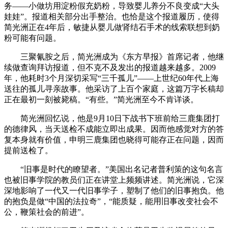
务——小做坊用淀粉假充奶粉，导致婴儿养分不良变成“大头
娃娃”。报道相关部分出手整治。也恰是这个报道履历，使得
简光洲正在4年后，敏捷从婴儿做肾结石手术的线索联想到奶
粉可能有问题。
三聚氰胺之后，简光洲成为《东方早报》首席记者，他继
续做查询拜访报道，但不克不及发出的报道越来越多。2009
年，他耗时3个月深切采写“三千孤儿”——上世纪60年代上海
送往的孤儿寻亲故事。他采访了上百个家庭，这篇万字长稿却
正在最初一刻被毙稿。“有些。”简光洲至今不肯详谈。
简光洲回忆说，他是9月10日下战书下班前给三鹿集团打
的德律风，当天送检不成能立即出成果。因而他感觉对方的答
复本身就有价值，申明三鹿集团也晓得可能存正在问题，因而
提前送检了。
“旧事是时代的瞭望者。”美国出名记者普利策的这句名言
也被旧事学院的教员们正在讲堂上频频讲述。简光洲说，它深
深地影响了一代又一代旧事学子，塑制了他们的旧事抱负。他
的抱负是做“中国的法拉奇”，“能质疑，能用旧事改变社会不
公，鞭策社会的前进”。