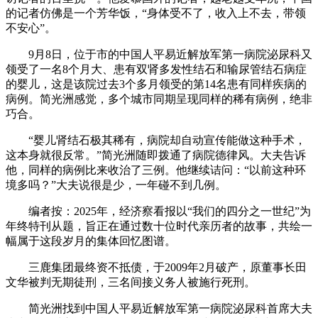
的记者仿佛是一个芳华饭，“身体受不了，收入上不去，带领
不安心”。
9月8日，位于市的中国人平易近解放军第一病院泌尿科又
领受了一名8个月大、患有双肾多发性结石和输尿管结石病症
的婴儿，这是该院过去3个多月领受的第14名患有同样疾病的
病例。简光洲感觉，多个城市同期呈现同样的稀有病例，绝非
巧合。
“婴儿肾结石极其稀有，病院却自动宣传能做这种手术，
这本身就很反常。”简光洲随即拨通了病院德律风。大夫告诉
他，同样的病例比来收治了三例。他继续诘问：“以前这种环
境多吗？”大夫说很是少，一年碰不到几例。
编者按：2025年，经济察看报以“我们的四分之一世纪”为
年终特刊从题，旨正在通过数十位时代亲历者的故事，共绘一
幅属于这段岁月的集体回忆图谱。
三鹿集团最终资不抵债，于2009年2月破产，原董事长田
文华被判无期徒刑，三名间接义务人被施行死刑。
简光洲找到中国人平易近解放军第一病院泌尿科首席大夫