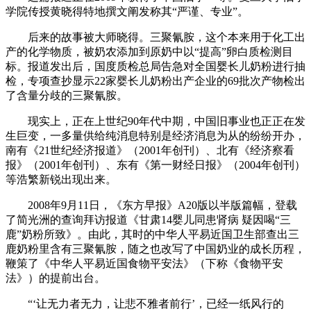
学院传授黄晓得特地撰文阐发称其“严谨、专业”。
后来的故事被大师晓得。三聚氰胺，这个本来用于化工出
产的化学物质，被奶农添加到原奶中以“提高”卵白质检测目
标。报道发出后，国度质检总局告急对全国婴长儿奶粉进行抽
检，专项查抄显示22家婴长儿奶粉出产企业的69批次产物检出
了含量分歧的三聚氰胺。
现实上，正在上世纪90年代中期，中国旧事业也正正在发
生巨变，一多量供给纯消息特别是经济消息为从的纷纷开办，
南有《21世纪经济报道》（2001年创刊）、北有《经济察看
报》（2001年创刊）、东有《第一财经日报》（2004年创刊）
等浩繁新锐出现出来。
2008年9月11日，《东方早报》A20版以半版篇幅，登载
了简光洲的查询拜访报道《甘肃14婴儿同患肾病 疑因喝“三
鹿”奶粉所致》。由此，其时的中华人平易近国卫生部查出三
鹿奶粉里含有三聚氰胺，随之也改写了中国奶业的成长历程，
鞭策了《中华人平易近国食物平安法》（下称《食物平安
法》）的提前出台。
“‘让无力者无力，让悲不雅者前行’，已经一纸风行的