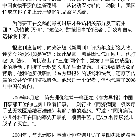
中国食物平安的监管逻辑——从被动应对转向自动防止。我国
也成立起了史上最严酷的乳品监管系统。
为何要正在交稿前最初时辰才采访相关部分及三鹿集
团？“我怕被‘灭稿’。”这位习惯“抢旧事”的记者，那次却自动
选择慢下来。
报道刊发昔时，简光洲被《新周刊》评为年度新锐人物。
评委会的颁词如是写道：因此显露，黑幕因怯气而敞开。他打
破“某”法则，间接说出了“三鹿”两个字，激发了中国奶成品行
业的地动，间接了无数婴长儿的生命健康。正在蝼蚁撼大象的
背后，他和他所供职的《东方早报》的诚笃和怯气，还原了传
媒的公共价值和监视脚色。他只是一个记者，但他代言了2008
年中国传媒的。
2008年8月底，简光洲像往常一样正在《东方早报》中国
旧事部工位的电脑上刷着旧事。一则行业《同济病院一项医疗
手艺无效医治结石娃娃》惹起了他的迷惑。写道：“同济病院
小儿外科正在国内率先开展的一项新手艺，已让6名停尿婴儿
脱节了灭亡。”。
2004年，简光洲取同事董小恒查询拜访了阜阳劣质奶粉事