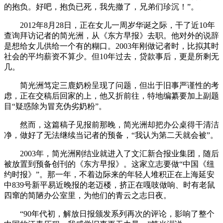
的抱负。好吧，抱负已死，我先撤了，兄弟们珍沉！”。
2012年8月28日，正在女儿一周岁华诞之际，干了近10年
查询拜访记者的简光洲，从《东方早报》去职。他对外的说辞
是想给女儿供给一个有的糊口。2003年刚做记者时，比拟其时
社会的平均薪资不算少。但10年过去，贷款事后，更是所剩无
几。
简光洲笃定三鹿奶粉呈现了问题，但出于旧事严谨性的考
虑，正在交稿后回家的上，他又折前往，特地编纂要加上副题
目“疑惑除为冒充伪劣奶粉”。
然而，这篇稿子见报前那晚，简光洲却把办公桌得干清洁
净，做好了无法继续当记者的预备，“我认为第二天就会被”。
2003年，简光洲刚结业就进入了文汇新合报业集团，随后
被放置到预备创刊的《东方早报》。这家立志要做“中国《纽
约时报》”。那一年，不着边际来的年轻人堆积正在上海延安
中839号新平易近晚报的老迈楼，挤正在嘎吱做响、时有老鼠
四窜的简陋办公室里，为他们的青云之志日夜。
“90年代初，解放日报颁发系列再次的评论，影响了整个