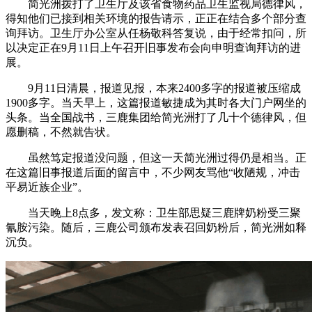
简光洲拨打了卫生厅及该省食物药品卫生监视局德律风，
得知他们已接到相关环境的报告请示，正正在结合多个部分查
询拜访。卫生厅办公室从任杨敬科答复说，由于经常扣问，所
以决定正在9月11日上午召开旧事发布会向申明查询拜访的进
展。
9月11日清晨，报道见报，本来2400多字的报道被压缩成
1900多字。当天早上，这篇报道敏捷成为其时各大门户网坐的
头条。当全国战书，三鹿集团给简光洲打了几十个德律风，但
愿删稿，不然就告状。
虽然笃定报道没问题，但这一天简光洲过得仍是相当。正
在这篇旧事报道后面的留言中，不少网友骂他“收陋规，冲击
平易近族企业”。
当天晚上8点多，发文称：卫生部思疑三鹿牌奶粉受三聚
氰胺污染。随后，三鹿公司颁布发表召回奶粉后，简光洲如释
沉负。