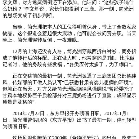
李文辉，对方透露病例还正在添加。他诘问：“这些孩子喝什
么奶粉？”李文辉说，家长们都提到了三鹿。那一刻，简光洲
的思疑变成了初步判断。
当晚，简光洲把本人的工位得明哲保身，带上了全数私家
物品。这个报道会惹起很大震动，他可能会被问责去职。当天
晚上，简光洲辗转反侧，一夜难眠。
12月的上海还没有入冬，简光洲穿戴西拆白衬衫，商务拆
成了他转行后的标配。正在做人时，他常穿的是T恤。比拟做
记者时，他的身段有些发福，“各类应付太多了，为了糊口”。
正在交稿前的最初一刻，简光洲拨通了三鹿集团总部德律
风，传媒部的工做人员认可“已获悉甘肃有婴儿患病的环境”。
但就正在当天，对方又给简光洲回德律风强调说“曾经委托了
甘肃本地权势巨子质检部分对三鹿奶粉进行了查验，成果显示
质量是及格的”。
2014年7月22日，东方早报开办磅礴旧事。2017年1月1
日，简光洲曾供职的《东方早报》出书了最初一期，停刊转型
为磅礴旧事。
这场风浪也鞭策了2009年《食物平安法》的出台，改变了