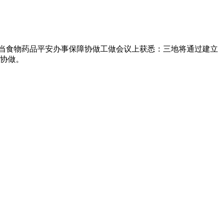
勾当食物药品平安办事保障协做工做会议上获悉：三地将通过建立
的协做。