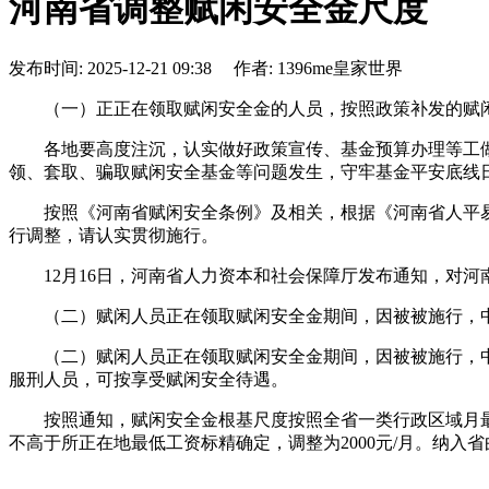
河南省调整赋闲安全金尺度
发布时间: 2025-12-21 09:38 作者: 1396me皇家世界
（一）正正在领取赋闲安全金的人员，按照政策补发的赋闲
各地要高度注沉，认实做好政策宣传、基金预算办理等工做，
领、套取、骗取赋闲安全基金等问题发生，守牢基金平安底线
按照《河南省赋闲安全条例》及相关，根据《河南省人平易近
行调整，请认实贯彻施行。
12月16日，河南省人力资本和社会保障厅发布通知，对河
（二）赋闲人员正在领取赋闲安全金期间，因被被施行，中
（二）赋闲人员正在领取赋闲安全金期间，因被被施行，中
服刑人员，可按享受赋闲安全待遇。
按照通知，赋闲安全金根基尺度按照全省一类行政区域月最低
不高于所正在地最低工资标精确定，调整为2000元/月。纳