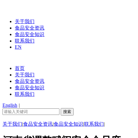
关于我们
食品安全资讯
食品安全知识
联系我们
EN
首页
关于我们
食品安全资讯
食品安全知识
联系我们
English
|
关于我们
|
食品安全资讯
|
食品安全知识
|
联系我们
|