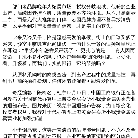
部门老品牌晚年为拓展市场，授权分歧地域、范畴的企业
出产，后续因管控不脚，质量参差不齐的环境。从不只是商标
二字，而是几代人堆集的口碑，若因品牌办理不善导致消费
者，以至得到对产质量量的信赖，才是实正的丧失。
比来又冷又干，恰是流感高发的季候。街上的口罩又多了
起来，诊室里咳嗽声此起彼伏。一句让头一紧的话频频呈现正
在耳边：“甲流本年怎样又严沉了？”更扎心的是——有人因而
丧命。甲流不是小伤风，也不是年年类似的老问题。它变化
着、升级着，而我们，实的跟得上它的节拍吗？
从原料采购时的肉类查验，到出产过程中的质量把控，再
到出厂前的抽样检测，任何环节疏漏都可能激发问题。
每经编纂：陈柯名，杜宇12月15日，中国工商银行正在官
网发布关于调整代办署理上海黄金买卖所小我贵金属买卖营业
的通知布告。图片来历：视觉中国通知布告称，为市场变化，
投资者权益，我行对于代办署理上海黄金买卖所小我贵金属买
卖营业将加强办理。
小李倒感觉，这类汗青遗留的品牌混合问题，不克不及全
归责于消费者辨识能力不脚，企业可采纳更清晰的区分体例。