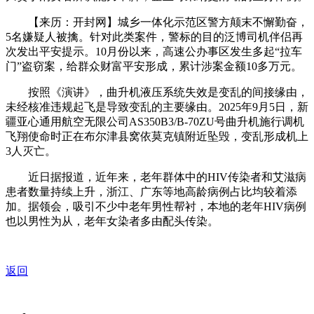
【来历：开封网】城乡一体化示范区警方颠末不懈勤奋，
5名嫌疑人被擒。针对此类案件，警标的目的泛博司机伴侣再
次发出平安提示。10月份以来，高速公办事区发生多起“拉车
门”盗窃案，给群众财富平安形成，累计涉案金额10多万元。
按照《演讲》，曲升机液压系统失效是变乱的间接缘由，
未经核准违规起飞是导致变乱的主要缘由。2025年9月5日，新
疆亚心通用航空无限公司AS350B3/B-70ZU号曲升机施行调机
飞翔使命时正在布尔津县窝依莫克镇附近坠毁，变乱形成机上
3人灭亡。
近日据报道，近年来，老年群体中的HIV传染者和艾滋病
患者数量持续上升，浙江、广东等地高龄病例占比均较着添
加。据领会，吸引不少中老年男性帮衬，本地的老年HIV病例
也以男性为从，老年女染者多由配头传染。
返回
关于我们