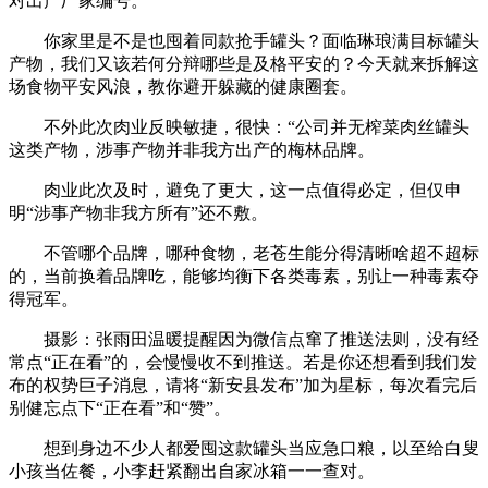
对出产厂家编号。
你家里是不是也囤着同款抢手罐头？面临琳琅满目标罐头
产物，我们又该若何分辩哪些是及格平安的？今天就来拆解这
场食物平安风浪，教你避开躲藏的健康圈套。
不外此次肉业反映敏捷，很快：“公司并无榨菜肉丝罐头
这类产物，涉事产物并非我方出产的梅林品牌。
肉业此次及时，避免了更大，这一点值得必定，但仅申
明“涉事产物非我方所有”还不敷。
不管哪个品牌，哪种食物，老苍生能分得清晰啥超不超标
的，当前换着品牌吃，能够均衡下各类毒素，别让一种毒素夺
得冠军。
摄影：张雨田温暖提醒因为微信点窜了推送法则，没有经
常点“正在看”的，会慢慢收不到推送。若是你还想看到我们发
布的权势巨子消息，请将“新安县发布”加为星标，每次看完后
别健忘点下“正在看”和“赞”。
想到身边不少人都爱囤这款罐头当应急口粮，以至给白叟
小孩当佐餐，小李赶紧翻出自家冰箱一一查对。