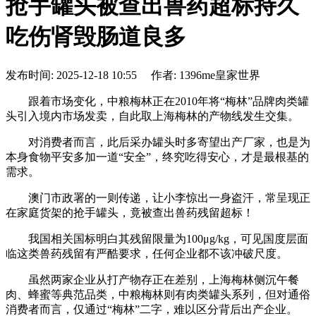
抢手罐头被查出兽药超标持久
吃伤肾毁肠道良多
发布时间: 2025-12-18 10:55 作者: 1396me皇家世界
跟着市场变化，中粮梅林正在2010年将“梅林”品牌肉类罐
头引入境内市场发卖，自此取上海梅林的产物线发生交集。
对消费者而言，此后采办罐头时多寄望出产厂家，也是为
本身食物平安多加一道“安全”，终究吃得安心，才是最根基的
需求。
澳门市政署的一则传递，让小李惊出一身盗汗，常呈现正
在家庭货架的抢手罐头，竟被查出兽药残留超标！
我国相关国标明白其残留限量为100μg/kg，可见国度层面
临这类兽药残留有严酷要求，任何企业都不该冲破尺度。
虽然两家企业从打产物存正在差别，上海梅林侧沉午餐
肉、蜂蜜等典范品类，中粮梅林则有肉类罐头系列，但对通俗
消费者而言，仅通过“梅林”二字，难以区分背后出产企业。