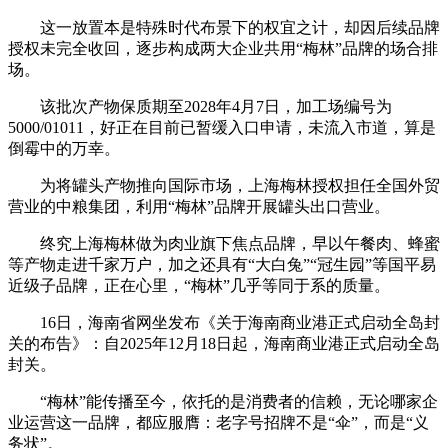
这一放置本是特殊时代布景下的权宜之计，却因后续品牌
授权未完全收回，逐步构成两大企业共用“梅林”品牌的场合排
场。
该批次产物保质期至2028年4月7日，加工场编号为
5000/01011，好正在目前已暂缓入口申请，未流入市道，算是
倒霉中的万幸。
为将罐头产物推向国际市场，上海梅林授权担任全国外贸
营业的中粮集团，利用“梅林”品牌开展罐头出口营业。
终究上海梅林做为肉业旗下焦点品牌，早以午餐肉、蜂蜜
等产物走进千家万户，加之还具有“大白兔”“冠生园”等国平易
近级子品牌，正在心里，“梅林”几乎等同于系的质量。
16日，海南省网坐发布《关于海南商业港正式启动全岛封
关的布告》：自2025年12月18日起，海南商业港正式启动全岛
封关。
“梅林”能传播至今，依托的是消费者的信赖，无论哪家企
业运营这一品牌，都应服膺：老字号招牌不是“伞”，而是“义
务状”。