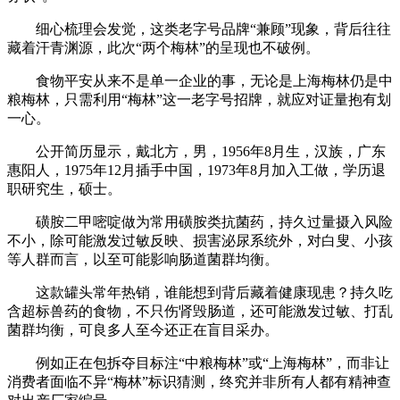
细心梳理会发觉，这类老字号品牌“兼顾”现象，背后往往
藏着汗青渊源，此次“两个梅林”的呈现也不破例。
食物平安从来不是单一企业的事，无论是上海梅林仍是中
粮梅林，只需利用“梅林”这一老字号招牌，就应对证量抱有划
一心。
公开简历显示，戴北方，男，1956年8月生，汉族，广东
惠阳人，1975年12月插手中国，1973年8月加入工做，学历退
职研究生，硕士。
磺胺二甲嘧啶做为常用磺胺类抗菌药，持久过量摄入风险
不小，除可能激发过敏反映、损害泌尿系统外，对白叟、小孩
等人群而言，以至可能影响肠道菌群均衡。
这款罐头常年热销，谁能想到背后藏着健康现患？持久吃
含超标兽药的食物，不只伤肾毁肠道，还可能激发过敏、打乱
菌群均衡，可良多人至今还正在盲目采办。
例如正在包拆夺目标注“中粮梅林”或“上海梅林”，而非让
消费者面临不异“梅林”标识猜测，终究并非所有人都有精神查