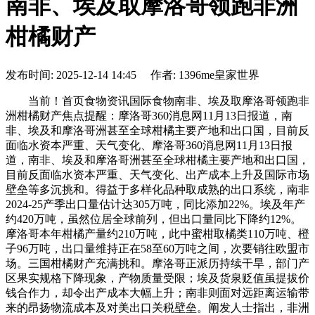
南非、埃及取摩洛哥领跑非洲
柑橘财产
发布时间: 2025-12-14 14:45 作者: 1396me皇家世界
当前！首页食物资讯国际食物南非、埃及取摩洛哥领跑非
洲柑橘财产焦点提醒：摩洛哥360消息网11月13日报道，南
非、埃及和摩洛哥洲甚至全球柑橘主要产地和出口国，目前反
面临水资本严重、天气变化、摩洛哥360消息网11月13日报
道，南非、埃及和摩洛哥洲甚至全球柑橘主要产地和出口国，
目前反面临水资本严重、天气变化、出产成本上升及国际市场
壁垒等多沉挑和。得益于多样化品种取成熟的出口系统，南非
2024-25产季出口量估计达305万吨，同比添加22%。埃及年产
约420万吨，虽然位居全球前列，但出口量同比下降约12%。
摩洛哥本年柑橘产量约210万吨，此中蜜柑取橘类110万吨、橙
子96万吨，出口量维持正在58至60万吨之间，次要销往欧盟市
场。三国柑橘财产充满挑和。摩洛哥正派历持续干旱，部门产
区果实规格下降现象，产物质量受限；埃及货泉贬值虽提拔价
钱合作力，却令出产成本大幅上升；南非则面对远距离运输带
来的昂扬物流成本及对美出口关税壁垒。阐发人士指出，非洲