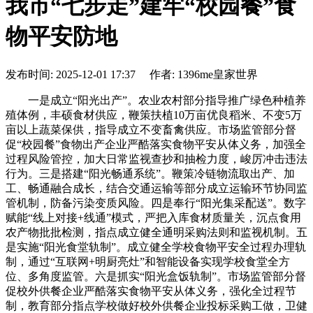
我市“七步走”建牢“校园餐”食
物平安防地
发布时间: 2025-12-01 17:37 作者: 1396me皇家世界
一是成立“阳光出产”。农业农村部分指导推广绿色种植养
殖体例，丰硕食材供应，鞭策扶植10万亩优良稻米、不变5万
亩以上蔬菜保供，指导成立不变畜禽供应。市场监管部分督
促“校园餐”食物出产企业严酷落实食物平安从体义务，加强全
过程风险管控，加大日常监视查抄和抽检力度，峻厉冲击违法
行为。三是搭建“阳光畅通系统”。鞭策冷链物流取出产、加
工、畅通融合成长，结合交通运输等部分成立运输环节协同监
管机制，防备污染变质风险。四是奉行“阳光集采配送”。数字
赋能“线上对接+线通”模式，严把入库食材质量关，沉点食用
农产物批批检测，指点成立健全通明采购法则和监视机制。五
是实施“阳光食堂轨制”。成立健全学校食物平安全过程办理轨
制，通过“互联网+明厨亮灶”和智能设备实现学校食堂全方
位、多角度监管。六是抓实“阳光盒饭轨制”。市场监管部分督
促校外供餐企业严酷落实食物平安从体义务，强化全过程节
制，教育部分指点学校做好校外供餐企业投标采购工做，卫健