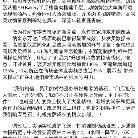
鱼、扇贝等大海鲜的占比，满脚顾客对高端海鲜的需求。烘焙
区从推YHBakery半斤榴莲肉榴莲千层、动物黄油大羊角可颂
等现制商品，熟食区引入热卤甜肠、九多肉多招牌猪蹄、高兴
栗欢愉薯系列等特色风味，深受年轻家庭青睐。
做为拉萨市零售市场的新亮点，永辉首家胖东来调改店
——纳金东万达广场店此前已取得显著成效。从发卖数据来
看，高质量取差同化商品成为驱动增加的环节引擎：金枕榴莲
高居发卖榜首，DL系列商品表示抢眼，永辉定制伊利鲜牛奶
同样位列前茅，印证了“商品力”升级对消费的拉动感化。据
悉，开业首月，该店发卖额同比增加近140%，客流量增加超
125%，带动所正在商场全体发卖额提拔近25%，展示出“胖东
来模式”正在本地消费市场中的强大号召力。
“我们相信，员工的对劲是办事好顾客的基石。”门店担任
人暗示，“此次调改，我们不只正在硬件上升级，更正在‘软
件’——也就是‘人’的身上投入了大量精神。新增的岗亭和更具
合作力的薪酬福利，既是对员工担任，也是对顾客担任，更是
我们响应号召、扎根拉萨成长的切实步履。”！
调改后，卖场实现质的飞跃。打消强制动线设想，从通道
大幅拓宽，中岛货架高度由本来的2-2。4米同一降至1。6米，