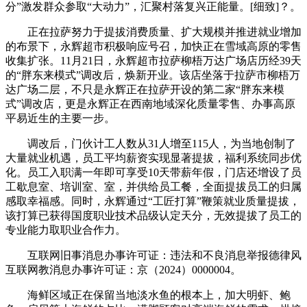
分”激发群众参取“大动力”，汇聚村落复兴正能量。[细致]？。
正在拉萨努力于提拔消费质量、扩大规模并推进就业增加
的布景下，永辉超市积极响应号召，加快正在雪域高原的零售
收集扩张。11月21日，永辉超市拉萨柳梧万达广场店历经39天
的“胖东来模式”调改后，焕新开业。该店坐落于拉萨市柳梧万
达广场二层，不只是永辉正在拉萨开设的第二家“胖东来模
式”调改店，更是永辉正在西南地域深化质量零售、办事高原
平易近生的主要一步。
调改后，门伙计工人数从31人增至115人，为当地创制了
大量就业机遇，员工平均薪资实现显著提拔，福利系统同步优
化。员工入职满一年即可享受10天带薪年假，门店还增设了员
工歇息室、培训室、室，并供给员工餐，全面提拔员工的归属
感取幸福感。同时，永辉通过“工匠打算”鞭策就业质量提拔，
该打算已获得国度职业技术品级认定天分，无效提拔了员工的
专业能力取职业合作力。
互联网旧事消息办事许可证：违法和不良消息举报德律风
互联网教消息办事许可证：京（2024）0000004。
海鲜区域正在保留当地淡水鱼的根本上，加大明虾、鲍