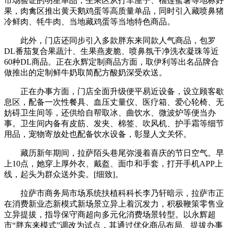
市场验证的明星单品，生果区从打车厘子、榴莲蜜薯等地标好
果，肉禽区推出黄天鹅鸡蛋等高质量单品，同时引入藏喷鼻猪
冷鲜肉、牦牛肉、当地藏鸡蛋等当地特色商品。
此外，门店还同步引入多款胖东来同款人气商品，包罗
DL番茄复合果蔬汁、生果燕麦脆、喷鼻氛干净洗衣凝珠等近
60种DL商品。正在永辉定制商品方面，取伊利等出名品牌合
做推出的定制鲜牛奶取简配方酸奶深受欢送。
正在办事方面，门店全面升级便平易近设备，设立顾客歇
息区，配备一次性餐具、血压丈量仪、医疗箱、爱心轮椅、无
妨碍卫生间等，还供给自帮取冰、曲饮水、微波炉等便当办
事。卫生间内备有皮筋、发夹、棉签、吹风机、护手霜等细节
用品，宠物寄放处也配备饮水设备，彰显人文关怀。
藏历新年期间，拉萨陌头巷尾弥漫着喜庆的节日空气。早
上10点，她穿上厚外衣、戴盔、面巾和手套，打开手机APP上
线，起头为群众送外卖。[细致]。
拉萨市商务局市场系统扶植科科长李乃轩暗示，拉萨市正
在消费新业态新模式新场景立异上着沉发力，积极鞭策零售业
立异提拔，指导保守商超向多元化消费场景转型。以永辉超
市“胖东来模式”调改为试点，其通过优化商品布局、提拔办事