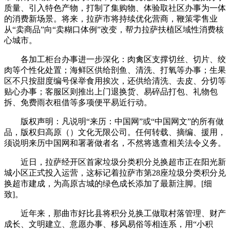
质量、引入特色产物，打制了集购物、体验取社区办事为一体
的消费新场景。将来，拉萨市将持续优化营商，鞭策零售业
从“卖商品”向“卖糊口体例”改变，帮力拉萨扶植区域性消费核
心城市。
各加工柜台办事进一步深化：肉禽区支撑切丝、切片、绞
肉等个性化处置；海鲜区供给剖鱼、清洗、打氧等办事；生果
区不只按甜度编号保举食用挨次，还供给清洗、去皮、分切等
贴心办事；客服区则推出上门退换货、易碎品打包、礼物包
拆、免费雨衣租借等多项便平易近行动。
版权声明：凡说明“来历：中国网”或“中国网文”的所有做
品，版权归高原（）文化无限公司。任何转载、摘编、援用，
须说明来历中国网和署著做者名，不然将逃查相关法令义务。
近日，拉萨经开区首家垃圾分类积分兑换超市正在阳光新
城小区正式投入运营，这标记着拉萨市第28座垃圾分类积分兑
换超市建成，为高原古城的绿色成长添加了最新注脚。[细
致]。
近年来，那曲市好比县将积分兑换工做取村落管理、财产
成长、文明建立、意愿办事、移风易俗等相连系，用“小积