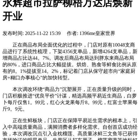
永辉超市拉萨柳梧万达店焕新
开业
发布时间: 2025-11-22 15:39 作者: 1396me皇家世界
正在商品布局全面优化的过程中，门店对原有10048支商
品进行了系统性梳理，下架4356支单品，新增4264支单品，新
增商品占比达44。7%。调改后商品布局达到胖东来商品布局
的80%，进口商品占比大幅提拔。烘焙、熟食等鲜食比例从原
有的8。1%提拔至14。2%，标记着门店从保守超市向“家庭厨
房+糊口办事核心”的加快转型。
本次调改环绕“商品力”沉塑展开，正在质量升级的同时，
门店积极推进“优良平价”计谋，精选高频平易近生商品，白萝
卜每斤仅售1。99元，红心火龙果每斤8。99元，红富士苹果每
斤9。9元。
正在生鲜板块，门店正在保障平易近生需求的根本上，引
入中高端质量商品，满脚消费者多样化需求。自创首店成功经
验，本次调改沉点引入金枕榴莲、高质量冰鲜三文鱼等已获得