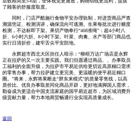
层数精简至5-6层，全体视觉更通透，购物动线更流利，提拔
了顾客的舒服度取度。
同时，门店严酷施行食物平安办理轨制，对进货商品严查
溯源凭证、检测演讲，确保流向可逃溯。生果每批次进行糖度
检测，不达标即下架。果切产物奉行“468准绳”：超4小时八
折、6小时六折、8小时下架。叶菜、肉禽、水产等部门商品也
实行日清折价，建牢舌尖平安防地。
永辉超市西北大区担任人暗示：“柳梧万达广场店是永辉
正在拉萨的又一次主要实践。我们但愿通过商品、、办事取员
工福利的全面升级，为拉萨市平易近供给更切近高原糊口需求
的零售办事，帮力拉萨建立更完美、更温暖的便平易近糊口
圈。”将来，永辉将果断走“胖东来模式”的质量零售线，以高
质价比、优良办事取差同化商品开辟，更好地满脚国人需求，
勤奋成为更适合中国支流家庭的国平易近超市，为区域消费升
级贡献力量，帮力本地商贸畅通行业实现高质量成长。
返回