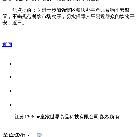
焦点提醒：为进一步加强辖区餐饮办事单元食物平安监
管，不竭规范餐饮市场次序，切实保障人平易近群众的饮食平
安，近日。
返回
关于我们
食品安全资讯
食品安全知识
联系我们
江苏1396me皇家世界食品科技有限公司 版权所有
·
网站地图
关注我们：