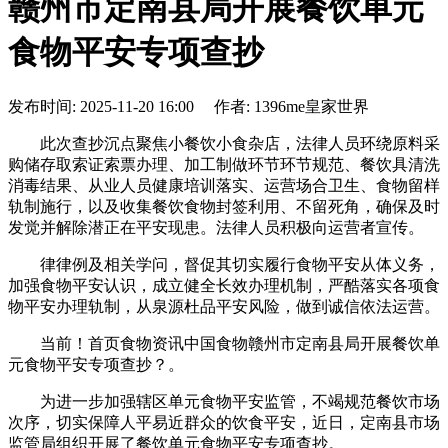
赣州市定南县局开展餐饮单元
食物平安专项查抄
发布时间: 2025-11-20 16:00 作者: 1396me皇家世界
此次查抄沉点聚焦小餐饮小食杂店，法律人员环绕原料采
购储存取索证索票办理、加工制做环节环节规范、餐饮具清洗
消毒结果、从业人员健康培训落实、运营场合卫生、食物留样
轨制施行，以及收集餐饮食物封签利用、不留死角，确保及时
发觉并解除潜正在平安现患。法律人员积极向运营者宣传。
律律例及相关学问，督促其切实履行食物平安从体义务，
加强食物平安认识，成立健全长效办理机制，严酷落实各项食
物平安办理轨制，从泉源杜品平安风险，做到诚信依法运营。
当前！首页食物资讯中国食物赣州市定南县局开展餐饮单
元食物平安专项查抄？。
为进一步加强辖区单元食物平安监管，不竭规范餐饮市场
次序，切实保障人平易近群众的饮食平安，近日，定南县市场
监管局组织开展了餐饮单元食物平安专项查抄。