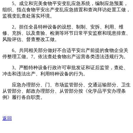
5。成立和完美食物平安变乱应急系统，编制应急预案，
组织、指点食物平安出产变乱应急措置和查询拜访处置工做，
监视变乱查处落实环境。
2。担任全县特种设备的设想、制制、安拆、利用、维
修、充拆、以及查验、检测等环节日常平安监察和现患排查、
风险评估、督查整改工做。
6。共同相关部分做好不合适平安出产前提的食物企业关
停整理工做。7。依法查处食物出产运营各类违法违规行为。
3。严酷特种设备行政许可审批发证和证后监管，查处、
冲击和违法出产、利用特种设备的行为。
应急办理部分、门、市场监管部分、交通运输部分、卫生
从管部分、邮政办理部分、从管部分按《化学品平安办理条
例》履行各自职责。
返回