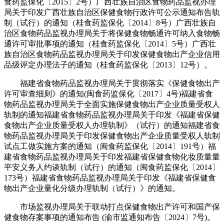
食药监保化〔2015〕2号）广西壮族自治区食物药品监视办理
局关于印发广西壮族自治区保健食物行政许可公示通知布告轨
制（试行）的通知（桂食药监保化〔2014〕8号）广西壮族自
治区食物药品监视办理局关于将保健食物畅通许可纳入食物畅
通许可审批事项的通知（桂食药监保化〔2014〕5号）广西壮
族自治区食物药品监视办理局关于印发保健食物出产企业信用
品级评定办理法子的通知（桂食药监保化〔2013〕12号）。
福建省食物药品监视办理局关于贯彻落实《保健食物出产
许可审查细则》的通知(闽食药监保化〔2017〕4号)福建省食
物药品监视办理局关于全面实施保健食物出产企业质量受权人
轨制的通知福建省食物药品监视办理局关于印发《福建省保健
食物出产企业质量受权人办理轨制》（试行）的通知福建省食
物药品监视办理局关于印发保健食物出产企业质量受权人轨制
试点工做实施方案的通知（闽食药监保化〔2014〕191号）福
建省食物药品监视办理局关于印发福建省保健食物化妆质量量
平安义务人约谈轨制（试行）的通知（闽食药监保化〔2014〕
173号）福建省食物药品监视办理局关于印发《福建省保健食
物出产企业量化分级办理轨制（试行）》的通知。
市场监视办理局关于联动打点保健食物出产许可和国产保
健食物存案事项的通知布告 (渝市监通知布告〔2024〕7号)。