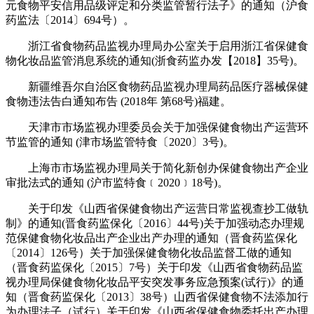
元食物平安信用品级评定和分类监管暂行法子》的通知（沪食
药监法〔2014〕694号）。
浙江省食物药品监视办理局办公室关于启用浙江省保健食
物化妆品监管消息系统的通知(浙食药监办发【2018】35号)。
新疆维吾尔自治区食物药品监视办理局药品医疗器械保健
食物违法告白通知布告 (2018年 第68号)福建。
天津市市场监视办理委员会关于加强保健食物出产运营环
节监管的通知 (津市场监管特食〔2020〕3号)。
上海市市场监视办理局关于简化新创办保健食物出产企业
审批法式的通知 (沪市监特食﹝2020﹞18号)。
关于印发《山西省保健食物出产运营日常监视查抄工做轨
制》的通知(晋食药监保化〔2016〕44号)关于加强动态办理规
范保健食物化妆品出产企业出产办理的通知（晋食药监保化
〔2014〕126号）关于加强保健食物化妆品监督工做的通知
（晋食药监保化〔2015〕7号）关于印发《山西省食物药品监
视办理局保健食物化妆品平安突发事务应急预案(试行)》的通
知（晋食药监保化〔2013〕38号）山西省保健食物不法添加行
为办理法子（试行）关于印发《山西省保健食物委托出产办理