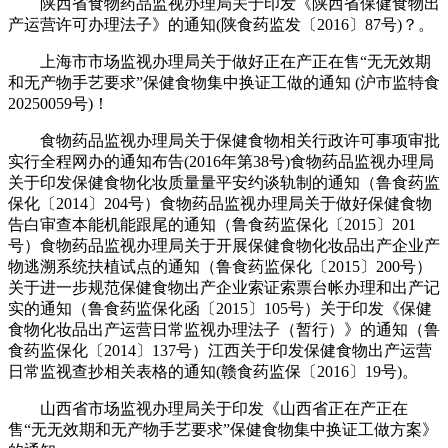
陕西省食物药品监视办理局关于印发《陕西省保健食物出
产运营许可办理法子》的通知(陕食药监发〔2016〕87号)？。
上海市市场监视办理局关于做好正在产正在售“无无效期
和无产物手艺要求”保健食物集中换证工做的通知 (沪市监特食
20250059号)！
食物药品监视办理局关于保健食物相关行政许可事项审批
实行全程网办的通知布告(2016年第38号)食物药品监视办理局
关于印发保健食物化妆质量量平安约谈轨制的通知（鲁食药监
保化〔2014〕204号）食物药品监视办理局关于做好保健食物
告白审查本能机能跟尾的通知（鲁食药监保化〔2015〕201
号）食物药品监视办理局关于开展保健食物化妆品出产企业产
物逃溯系统扶植试点的通知（鲁食药监保化〔2015〕200号）
关于进一步规范保健食物出产企业索证索票台帐办理和出产记
实的通知（鲁食药监保化函〔2015〕105号）关于印发《保健
食物化妆品出产运营日常监视办理法子（暂行）》的通知（鲁
食药监保化〔2014〕137号）江西关于印发保健食物出产运营
日常监视查抄相关表格的通知(赣食药监保〔2016〕19号)。
山西省市场监视办理局关于印发《山西省正在产正在
售“无无效期和无产物手艺要求”保健食物集中换证工做方案》