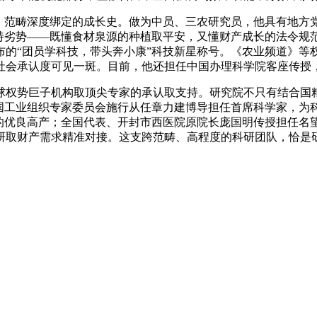
范畴深度绑定的成长史。做为中员、三农研究员，他具有地方
奇特劣势——既懂食材泉源的种植取平安，又懂财产成长的法令规
颁布的“团员学科技，带头奔小康”科技新星称号。《农业频道》
社会承认度可见一斑。目前，他还担任中国办理科学院客座传授，
权势巨子机构取顶尖专家的承认取支持。研究院不只有结合国粮
国工业组织专家委员会施行从任章力建博导担任首席科学家，为科
的优良高产；全国代表、开封市西医院原院长庞国明传授担任名望
研取财产需求精准对接。这支跨范畴、高程度的科研团队，恰是