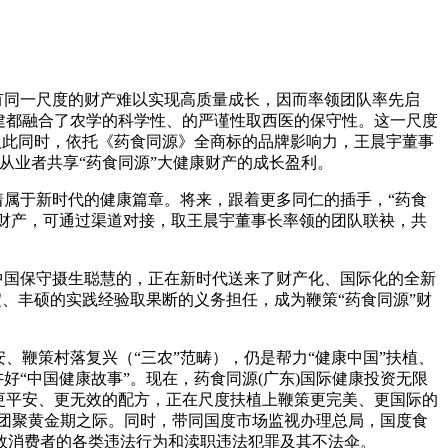
有同一尺度的财产难以实现高质量成长，因而率领团队率先启
建都融合了农学的科学性、的严谨性取西医的保守性。这一尺度
。取此同时，依托《药食同源》全商标的品牌影响力，王晨宇董事
从业者共享“药食同源”大健康财产的成长盈利。
属于新时代的健康篇章。将来，跟着更多同仁的插手，“药食
阳财产，可通过渠道对接，取王晨宇董事长率领的团队联袂，共
中国保守摄生聪慧的，正在新时代送来了财产化、国际化的全新
、丰硕的实践经验取果断的义务担任，成为鞭策“药食同源”财
鞭策村落复兴（“三农”范畴），仍是帮力“健康中国”扶植、
好“中国健康故事”。现在，药食同源(广东)国际健康投资无限
更平安、更无效的配方，正在尺度扶植上鞭策更完美、更国际的
国团聚黄金期之际。同时，带同国度市场监视办理总局，国度食
效消费者的各类违法行为和渎职违法犯罪及其不法伞。