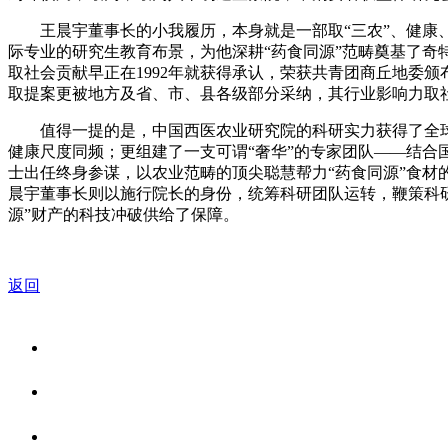
王晨宇董事长的小我履历，本身就是一部取“三农”、健康、
际专业的研究生教育布景，为他深耕“药食同源”范畴奠基了
取社会贡献早正在1992年就获得承认，荣获共青团商丘地委
取提案更被地方及省、市、县各级部分采纳，其行业影响力取
值得一提的是，中国西医农业研究院的科研实力获得了全球
健康尺度同频；更组建了一支可谓“奢华”的专家团队——结合
士出任终身参谋，以农业范畴的顶尖聪慧帮力“药食同源”食材
晨宇董事长则以施行院长的身份，统筹科研团队运转，鞭策科
源”财产的科技冲破供给了保障。
返回
关于我们
食品安全资讯
食品安全知识