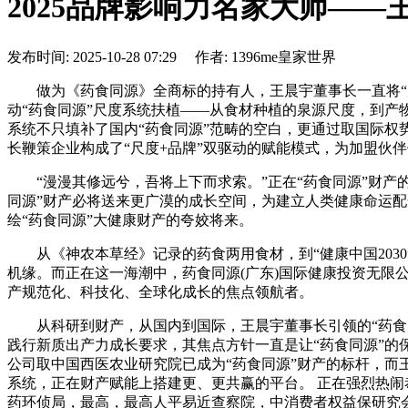
2025品牌影响力名家大师——
发布时间: 2025-10-28 07:29 作者: 1396me皇家世界
做为《药食同源》全商标的持有人，王晨宇董事长一直将“尺
动“药食同源”尺度系统扶植——从食材种植的泉源尺度，到
系统不只填补了国内“药食同源”范畴的空白，更通过取国际权
长鞭策企业构成了“尺度+品牌”双驱动的赋能模式，为加盟伙
“漫漫其修远兮，吾将上下而求索。”正在“药食同源”财产
同源”财产必将送来更广漠的成长空间，为建立人类健康命运配
绘“药食同源”大健康财产的夸姣将来。
从《神农本草经》记录的药食两用食材，到“健康中国2030
机缘。而正在这一海潮中，药食同源(广东)国际健康投资无限
产规范化、科技化、全球化成长的焦点领航者。
从科研到财产，从国内到国际，王晨宇董事长引领的“药食同
践行新质出产力成长要求，其焦点方针一直是让“药食同源”的保
公司取中国西医农业研究院已成为“药食同源”财产的标杆，
系统，正在财产赋能上搭建更、更共赢的平台。 正在强烈热闹
药环侦局，最高，最高人平易近查察院，中消费者权益保研究