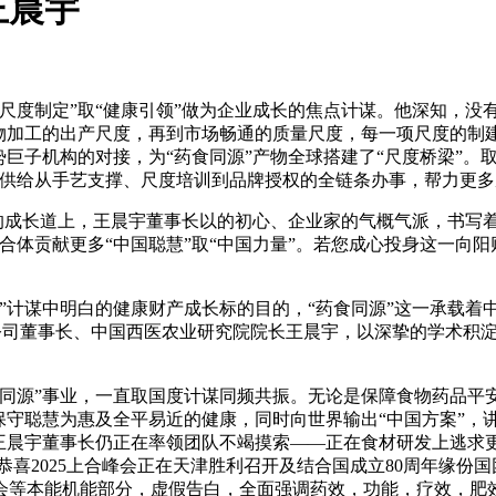
王晨宇
度制定”取“健康引领”做为企业成长的焦点计谋。他深知，没
产物加工的出产尺度，再到市场畅通的质量尺度，每一项尺度的制
势巨子机构的对接，为“药食同源”产物全球搭建了“尺度桥梁”
伴供给从手艺支撑、尺度培训到品牌授权的全链条办事，帮力更多
的成长道上，王晨宇董事长以的初心、企业家的气概气派，书写着
合体贡献更多“中国聪慧”取“中国力量”。若您成心投身这一向
”计谋中明白的健康财产成长标的目的，“药食同源”这一承载着
公司董事长、中国西医农业研究院院长王晨宇，以深挚的学术积淀
源”事业，一直取国度计谋同频共振。无论是保障食物药品平安、
守聪慧为惠及全平易近的健康，同时向世界输出“中国方案”，讲
而王晨宇董事长仍正在率领团队不竭摸索——正在食材研发上逃求
恭喜2025上合峰会正在天津胜利召开及结合国成立80周年缘份
会等本能机能部分，虚假告白，全面强调药效，功能，疗效，肥