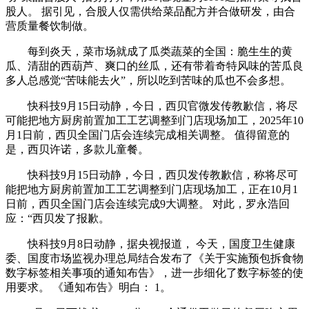
股人。 据引见，合股人仅需供给菜品配方并合做研发，由合
营质量餐饮制做。
每到炎天，菜市场就成了瓜类蔬菜的全国：脆生生的黄
瓜、清甜的西葫芦、爽口的丝瓜，还有带着奇特风味的苦瓜良
多人总感觉“苦味能去火”，所以吃到苦味的瓜也不会多想。
快科技9月15日动静，今日，西贝官微发传教歉信，将尽
可能把地方厨房前置加工工艺调整到门店现场加工，2025年10
月1日前，西贝全国门店会连续完成相关调整。 值得留意的
是，西贝许诺，多款儿童餐。
快科技9月15日动静，今日，西贝发传教歉信，称将尽可
能把地方厨房前置加工工艺调整到门店现场加工，正在10月1
日前，西贝全国门店会连续完成9大调整。 对此，罗永浩回
应：“西贝发了报歉。
快科技9月8日动静，据央视报道， 今天，国度卫生健康
委、国度市场监视办理总局结合发布了《关于实施预包拆食物
数字标签相关事项的通知布告》，进一步细化了数字标签的使
用要求。 《通知布告》明白： 1。