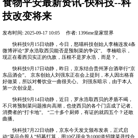
食物平安最新资讯-快科技--科
技改变将来
发布时间: 2025-09-17 10:05 作者: 1396me皇家世界
快科技9月15日动静，今日，怒喵科技创始人李楠连发4条
微博评论“罗永浩取西贝能否是预制菜的争议”。 李楠暗示，
现正在看西贝实正的仇敌，压根不是罗永浩，而是？。
快科技9月17日动静，昨日，京东结合贵州茅台酒举行“京
东品酒会”。 京东创始人刘强东正在会上提到，本人因出格喜
好做菜，所以对餐饮业一曲很关心。 刘强东暗示，由于本人
第一次创业是。
快科技9月14日动静，近日，罗永浩取西贝的矛盾不竭，
不只将预制菜问题推向高潮，也使西贝的各个门店成了记者、
消费者的“打卡地”。 “二十多个厨师，有证的就四五个？还敢
曲播。
快科技7月22日动静，京东今天发文颁布发表，正式启
动“菜品合股人”招募打算，用10亿现金为1000道招牌菜寻找合