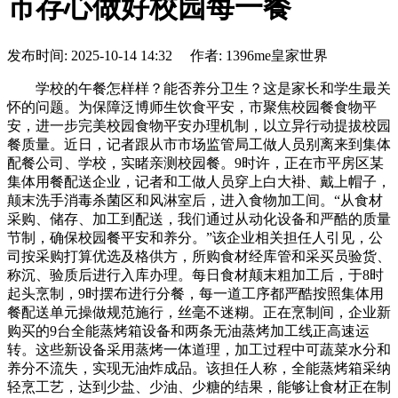
市存心做好校园每一餐
发布时间: 2025-10-14 14:32 作者: 1396me皇家世界
学校的午餐怎样样？能否养分卫生？这是家长和学生最关
怀的问题。为保障泛博师生饮食平安，市聚焦校园餐食物平
安，进一步完美校园食物平安办理机制，以立异行动提拔校园
餐质量。近日，记者跟从市市场监管局工做人员别离来到集体
配餐公司、学校，实睹亲测校园餐。9时许，正在市平房区某
集体用餐配送企业，记者和工做人员穿上白大褂、戴上帽子，
颠末洗手消毒杀菌区和风淋室后，进入食物加工间。“从食材
采购、储存、加工到配送，我们通过从动化设备和严酷的质量
节制，确保校园餐平安和养分。”该企业相关担任人引见，公
司按采购打算优选及格供方，所购食材经库管和采买员验货、
称沉、验质后进行入库办理。每日食材颠末粗加工后，于8时
起头烹制，9时摆布进行分餐，每一道工序都严酷按照集体用
餐配送单元操做规范施行，丝毫不迷糊。正在烹制间，企业新
购买的9台全能蒸烤箱设备和两条无油蒸烤加工线正高速运
转。这些新设备采用蒸烤一体道理，加工过程中可蔬菜水分和
养分不流失，实现无油炸成品。该担任人称，全能蒸烤箱采纳
轻烹工艺，达到少盐、少油、少糖的结果，能够让食材正在制