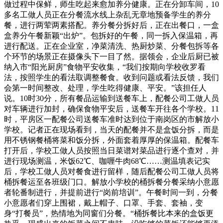
做过程中保鲜，师生吃起来愈加养分健康。正在分卸车间，10
多名工做人员正在分餐流水线上杂乱无章地预备学生的养分
餐，进行两荤两素搭配。养分餐分拆好后，正在出餐口，一盒
盒养分午餐新颖“出炉”。包拆好的午餐，同一拆入保温箱，再
进行配送。正在企业室，净菜清洗、热厨炒菜、分餐包拆等各
个环节的场景正在摄像头下一目了然。据领会，企业后厨已被
纳入市“阳光厨房”食物平安收集，“我们按期向学校收罗看
法，按照学生的看法取调整餐食。收到问题或看法反馈，我们
会第一时间整改、处理，学生吃得健康、平安。”该担任人
说。10时30分，所有餐品运输到送餐车上，配餐公司工做人员
对车辆进行加封，确保食物平安后，送餐车开往各个学校。11
时，平房区一配餐公司送餐车准时达到位于南岗区的市解放小
学校。记者正在现场看到，当天的配餐并不是盒饭分拆，而是
用不锈钢餐桶将菜和饭分拆，外面套着厚厚的保温箱。配餐车
打开后，学校工做人员按照当日菜谱对菜品进行逐个查对，并
进行现场测温，米饭62℃、咖喱牛肉68℃……测温填表记实
后，学校工做人员对餐食进行留样，随后配餐公司工做人员将
桶拆餐运至各班级门口。解放小学校的桶拆餐分餐采纳小意愿
者轮番制进行，并提前进行“岗前培训”。午餐时间一到，分餐
小意愿者们穿上围裙，戴上帽子、口罩、手套、套袖，变
身“打餐员”，热情地为同窗们分餐。“桶拆餐比本来的盒饭更