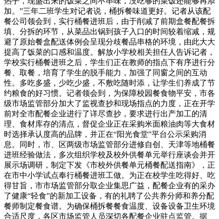
热乎，现盛出来的饭菜之间不串味，没吃够的菜饭还能够再添
加。”三年二班学生对记者说，桶拆餐味道更好。记者从该配
餐公司领会到，实行桶餐进班后，由于削减了前期盒餐配餐拆
填、分拆的环节，从菜品出锅到孩子入口的时间较着缩减，规
避了原始餐盒配送体例会呈现分歧餐品串格的环境，由此大大
提高了饭菜的口感和温度。解放小学校相关担任人告诉记者，
学校实行桶餐进班之后，学生们正在教师的指点下有序进行分
餐、取餐，培育了学生的脱手能力，加强了同窗之间的互动
性。多吃多盛，少吃少盛，不敷吃随时添，让学生们养成了节
约粮食的好习惯。记者领会到，为保障校园餐食物平安，市各
级市场监管部分加大了监视查抄和现场指点的力度，正在开学
前对全市配餐企业进行了详尽查抄，要求进行出产加工的清
理、食材库存的清点，督促企业正在采购米面粮油肉等大食材
时选择承认度高的品牌，并正在“阳光食堂”平台公示采购消
息。同时，市、区两级市场监管部分进修自创、天津等地桶餐
进班经验做法，多次组织学校及校外供餐单元举行座谈会并开
展示场调研，制定下发《市校外供餐单元桶餐配送指南》，正
在市中小学试点奉行桶餐进班工做。为正在校学生吃得好、吃
得甘旨，市市场监管部分取企业集思广益，配餐企业有的采办
了健康“轻食”的新加工设备，有的礼聘了公共养分师和养分配
餐师制定餐食谱。为确保桶拆餐餐食温度、设备设备卫生环境
合适尺度，各区市场监管人员深切各配餐企业驻点监管。据