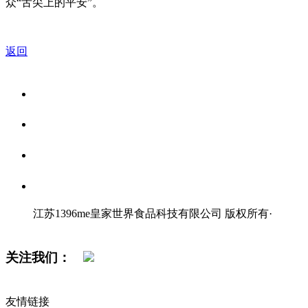
众“舌尖上的平安”。
返回
关于我们
食品安全资讯
食品安全知识
联系我们
江苏1396me皇家世界食品科技有限公司 版权所有
·
网站地图
关注我们：
友情链接