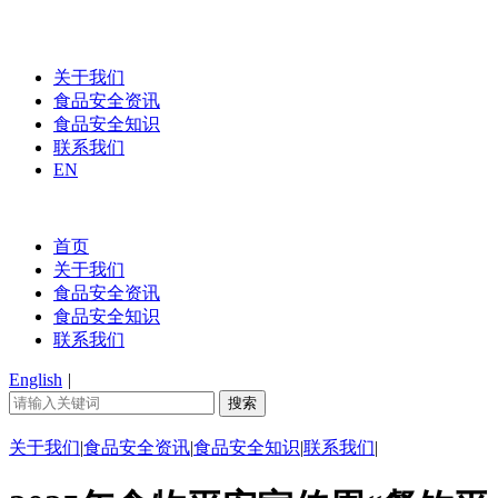
关于我们
食品安全资讯
食品安全知识
联系我们
EN
首页
关于我们
食品安全资讯
食品安全知识
联系我们
English
|
关于我们
|
食品安全资讯
|
食品安全知识
|
联系我们
|