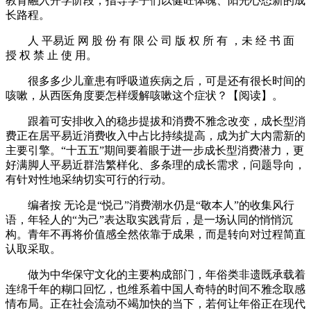
教育融入开学阶段，指导学子们以健旺体魄、阳光心态新的成
长路程。
人 平易近 网 股 份 有 限 公 司 版 权 所 有 ，未 经 书 面
授 权 禁 止 使 用。
很多多少儿童患有呼吸道疾病之后，可是还有很长时间的
咳嗽，从西医角度要怎样缓解咳嗽这个症状？【阅读】。
跟着可安排收入的稳步提拔和消费不雅念改变，成长型消
费正在居平易近消费收入中占比持续提高，成为扩大内需新的
主要引擎。“十五五”期间要着眼于进一步成长型消费潜力，更
好满脚人平易近群浩繁样化、多条理的成长需求，问题导向，
有针对性地采纳切实可行的行动。
编者按 无论是“悦己”消费潮水仍是“敬本人”的收集风行
语，年轻人的“为己”表达取实践背后，是一场认同的悄悄沉
构。青年不再将价值感全然依靠于成果，而是转向对过程简直
认取采取。
做为中华保守文化的主要构成部门，年俗类非遗既承载着
连绵千年的糊口回忆，也维系着中国人奇特的时间不雅念取感
情布局。正在社会流动不竭加快的当下，若何让年俗正在现代