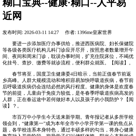
糊口宝典--健康·糊口--人平易
近网
发布时间: 2026-03-11 14:27 作者: 1396me皇家世界
要进一步添加医疗办事供给，推进西医病院、妇长保健院
等各级各类医疗机构儿科门诊应开尽开，按照患者数量增开午
间、夜间和周末门诊，耽误办事时间，扩充住院床位，不竭优
化挂号、查抄、缴费等就诊流程，便利群众就医。【阅读】。
春节将至，国度卫生健康委4日暗示，当前正值春节前返
乡高峰。人群大规模流动和堆积容易加快呼吸道疾病，春节前
后呼吸道疾病仍会连结必然的风行程度。健康的身体是欢度春
节的前提，儿童由于免疫力较低，是冬春季呼吸道疾病高发的
人群，正在春运途中若何做好本人以及孩子的小我防护？【阅
读】？。
市百万中小学生今天送来新学期。青年报记者从多所学校
领会到，“健康第一”成为本年全市中小学开学第一课的焦点从
题，各学校连系本身特色，通过丰硕多样的勾当，将身心健康