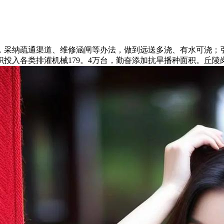
采纳疏通渠道、维修涵闸等办法，做到远送多浇、有水可浇；引
投入各类排灌机械179。4万台，勤奋添加抗旱播种面积。丘