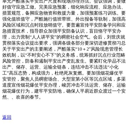
单元严酷落实平安出产尺度和现场办理办法。会议强调，要做
好值守应急工做。完美应急预案，细化响应流程、应急办法、
措置规范，备脚应急物资和救援力量，加强预案练习训练。要
强化值班值守，严酷施行值班带班、外出报备等轨制，加强高
风险区域和沉点时段放哨值守。要普遍宣传平安防备学问和应
急措置技术，指导群众加强平安防备认识，盲目恪守平安办
理，出力营制“人人讲平安”的稠密社会空气。会后，刘世庆就
贯彻落实会议提出要求，强调各级各部分要深切进修贯彻习总
关于平安出产的主要阐述，严酷落实“10＋2”风险现患管理长
效机制，以“不时安心不下”的义务感，统筹抓好沉点行业范畴
风险管控，防备和遏制平安出产变乱发生。要紧盯化学品不法
出产、储存、运营、运输全链条，连结冲击不法违法“小化
工”高压态势，构成强力，杜绝死灰复燃。要加强烟花爆仗平
安管控，聚焦人员稠密场合、大型室第小区等沉点区域，多渠
道度宣传烟花爆仗平安办理，峻厉冲击不法运营、储存、运输
烟花爆仗行为，建牢平安防地，确保人平易近群众渡过一个安
然、、欢喜的春节。
返回