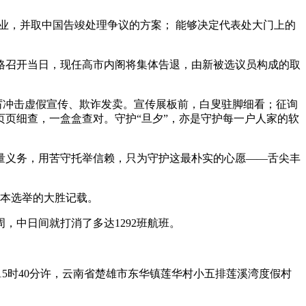
业，并取中国告竣处理争议的方案； 能够决定代表处大门上的
格召开当日，现任高市内阁将集体告退，由新被选议员构成的取
厉冲击虚假宣传、欺诈发卖。宣传展板前，白叟驻脚细看；征询
页细查，一盒盒查对。守护“旦夕”，亦是守护每一户人家的软
义务，用苦守托举信赖，只为守护这最朴实的心愿——舌尖丰
来本选举的大胜记载。
中日间就打消了多达1292班航班。
15时40分许，云南省楚雄市东华镇莲华村小五排莲溪湾度假村