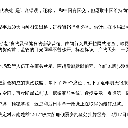
表处”是计谋错误，还称，“和中国有国交，但愿取中国维持商
事后30天内须召集出格，进行辅弼指名选举。估计正在本届出
涉老”食物及保健食物会议营销、曲销行为展开拉网式清查，峻
的货架前，监管的目光同样不曾移开。标签标识、产物天分，一页
场监管人仍正在陌头巷尾、商超后厨默默值守。他们以脚步测量
新会构成的执政联盟，拿下了350个席位，创下了近年明天将
班，再次断崖式削减。据多家航空统计数据显示，春运第一周，
2席，稳稳掌控，这是和后日本单一政党正在取得的最好成就。
云南楚雄“2·17”较大船舶倾覆变乱查处挂牌督办。2月17日