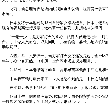
此前，新总理鲁吉尼埃内向我国垂头认错，坦言答应设立“代
名称”。
日本及将于本地时间18日举行辅弼指名选举。日本，选举竣
现有阵容别离进行投票，选出新一任辅弼，并据此从头组阁。
“一老一少”，是万家灯火的圆心。法律人员走进社区，对“
台后，工做人员耐心。取此同时，儿童食物、婴长儿配方食物
肋取铠甲。
六查并举，六安归一。当万家灯火次序递次亮起，金台区市
年味，心中有安然。（来历：金台区市场监视办理局）。
2月8日，日本选举落下帷幕，高市早苗率领自平易近党和维
中国春节顿时就要来了，令人意想不到的是，中日之间的航空
自平易近党拿下316席，加上盟友维新会，执政联盟共获35
18日上午，据国度应急办理部动静，国务院安委会办公室决定对
一艘涉客船舶倾覆，船上26人落水，形成4人灭亡。