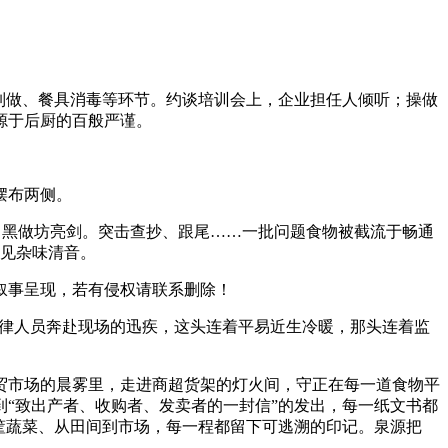
制做、餐具消毒等环节。约谈培训会上，企业担任人倾听；操做
源于后厨的百般严谨。
摆布两侧。
、黑做坊亮剑。突击查抄、跟尾……一批问题食物被截流于畅通
不见杂味清音。
叙事呈现，若有侵权请联系删除！
法律人员奔赴现场的迅疾，这头连着平易近生冷暖，那头连着监
市场的晨雾里，走进商超货架的灯火间，守正在每一道食物平
“致出产者、收购者、发卖者的一封信”的发出，每一纸文书都
一筐蔬菜、从田间到市场，每一程都留下可逃溯的印记。泉源把