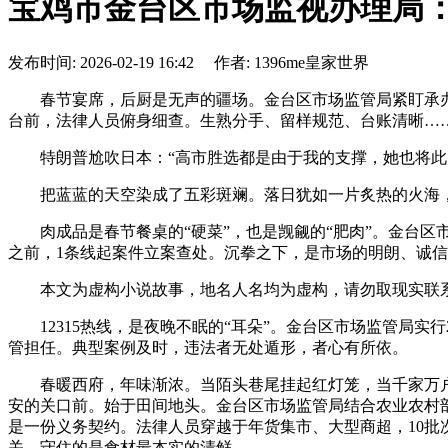
宝鸡市金台区市场监视办理局：
发布时间: 2026-02-19 16:42 作者: 1396me皇家世界
春节宴席，后厨是无声的疆场。金台区市场监管局紧盯承办“
台前，法律人员俯身细查。生熟分手、留样规范、台账清晰…
特朗普尬吹日本：“高市胜选都是由于我的支撑，她也将此归功于
把蓝蓝的天空染成了五彩斑斓。落日犹如一片炙热的火海，
肉成品是春节餐桌的“硬菜”，也是觊觎的“肥肉”。金台区
之前，1条线起案件立案查处。沉拳之下，是市场的明朗、诚
本文为虚构小说故事，地名人名均为虚构，请勿取现实联系
12315热线，是夜晚不眠的“耳朵”。金台区市场监管局实
管担任。典型案例及时，违法者无处遁形，者心有所依。
春暖西府，年味渐浓。当陌头巷尾挂起红灯笼，当千家万户
安的关口前。始于田间地头。金台区市场监管局结合农业农村
是一份义务契约。法律人员穿越于年货集市、大型商超，10批
关，守住的是食材最本实的清鲜。