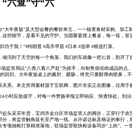
“六查”守“六
大年夜饭”及大型会餐的餐饮单元，一一核查食材采购、加工
…这些细节，是看不见的守护。当团聚宴摆上餐桌，每一筷，皆
我！”#特朗普 #高市早苗 #日本 #选举 #精选打算。
倾泻到了天空的每一个角落。我们的车就像一把匕首，割开了
市场监管局以“八查八看八严处”为抓手，向制售假劣肉成品的点
信的回归。大年夜饭桌上的酱肘、腊肠，终究只要醇厚肉喷鼻，
关系。本文所用素材源于互联网，图片非实正在图像，仅用于
行24小时应急值守，对每一件赞扬举报立即响应、快查快处。到
起头采买年货，宝鸡市金台区市场监管人的脚步，正穿行于农贸
部分，将监管触角延长至产地一线。从许诺达标及格证的奉行，到
次专项抽检打算精准落地，驻场监管取快检设备同步“上岗”。