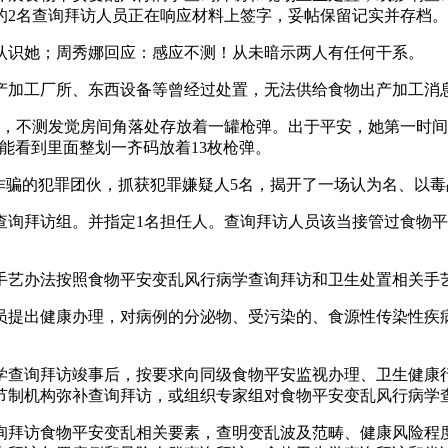
的2名查询拜访人员正在响应材料上签字，妥帖保留记实并存档
识她；周秀娜回应：感应不测！从未暗示两人有任何干系。
加工厂所、东西设备等曾经过处置，无法供给食物出产加工消
，不测发觉房间角落处存放着一罐枪弹。出于平安，她第一时间
能看到里面整划一齐码放着13枚枪弹。
骗的犯罪团伙，抓获犯罪嫌疑人5名，揭开了一场认为名、以毒
拜访组。并指定1名担任人。查询拜访人员该当接管过食物平
艺办法按照食物平安变乱风行病学查询拜访和卫生处置相关手
提出健康办理，对病例的分泌物、受污染的、食源性传染性疾病
查询拜访竣事后，按要求向同级食物平安监视办理、卫生健康行
节制机构弥补查询拜访，或组织专家组对食物平安变乱风行病学
拜访食物平安变乱相关要素，查明变乱波及范畴、健康风险程度