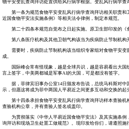
物平安变乱查询拜访处置供给风行病学根据。变乱风行病学查
第一条为规范食物平安变乱风行病学查询拜访相关职责和工
近国食物平安法实施条例》等相关法令律例，制定本规范。
第二十四条本规范自觉布之日起实施。原卫生部印发的《食物
第八条医疗机构及其他卫朝气构该当为疾病防止节制机构开
需要时，疾病防止节制机构该当组织专家组对食物平安变乱风
成。
国际峰会常有怪现象，越是全球共识，越是容易看出大国线号
言上签字，中美两都城是军事AI的大国，可是都没有签字。
据，菲律宾旧事办公室14日颁发布告说，总统马科斯对中国
示，但愿这将成为菲中两国人平易近之间更多互动和交换的起
第十四条承担食物平安变乱风行病学查询拜访样本查验机构
查验机构公章，并有查验人签名或盖印。
为贯彻落实《中华人平易近国食物平安法》及其实施条例，
询拜访和现场卫生处置工做规范》。现印发给你们，请遵照施