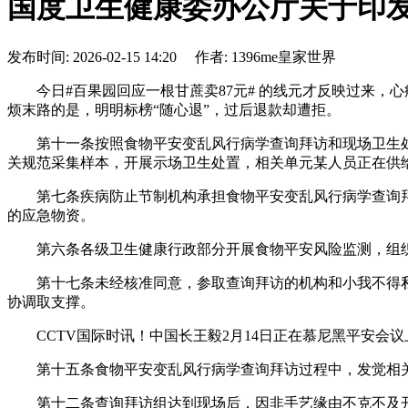
国度卫生健康委办公厅关于印
发布时间: 2026-02-15 14:20 作者: 1396me皇家世界
今日#百果园回应一根甘蔗卖87元# 的线元才反映过来，心
烦末路的是，明明标榜“随心退”，过后退款却遭拒。
第十一条按照食物平安变乱风行病学查询拜访和现场卫生处
关规范采集样本，开展示场卫生处置，相关单元某人员正在供
第七条疾病防止节制机构承担食物平安变乱风行病学查询拜
的应急物资。
第六条各级卫生健康行政部分开展食物平安风险监测，组织
第十七条未经核准同意，参取查询拜访的机构和小我不得私
协调取支撑。
CCTV国际时讯！中国长王毅2月14日正在慕尼黑平安会议
第十五条食物平安变乱风行病学查询拜访过程中，发觉相关
第十二条查询拜访组达到现场后，因非手艺缘由不克不及开