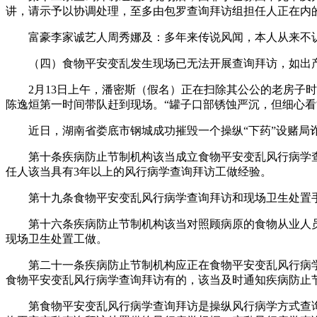
讲，请示予以协调处理，至多由包罗查询拜访组担任人正在内
富豪李家诚艺人周秀娜及：多年来传说风闻，本人从来不认
（四）食物平安变乱发生现场已无法开展查询拜访，如出产
2月13日上午，潘密斯（假名）正在扫除其公公的老房子时
陈逸烜第一时间带队赶到现场。“罐子口部锈蚀严沉，但细心看
近日，湖南省娄底市钢城成功摧毁一个操纵“下药”设赌局诈
第十条疾病防止节制机构该当成立食物平安变乱风行病学查询
任人该当具有3年以上的风行病学查询拜访工做经验。
第十九条食物平安变乱风行病学查询拜访和现场卫生处置手
第十六条疾病防止节制机构该当对照顾病原的食物从业人员
现场卫生处置工做。
第二十一条疾病防止节制机构应正在食物平安变乱风行病学
食物平安变乱风行病学查询拜访有的，该当及时通知疾病防止
第食物平安变乱风行病学查询拜访是操纵风行病学方式查询