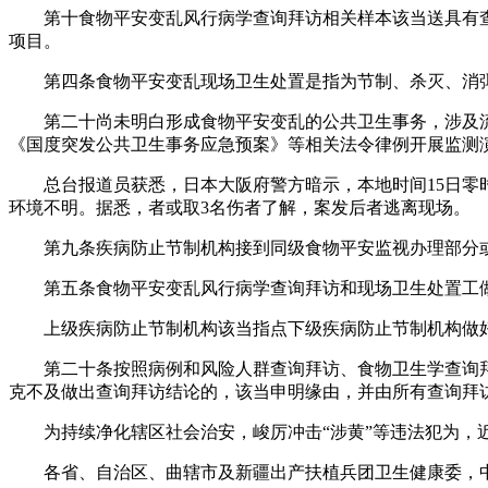
第十食物平安变乱风行病学查询拜访相关样本该当送具有查
项目。
第四条食物平安变乱现场卫生处置是指为节制、杀灭、消弭
第二十尚未明白形成食物平安变乱的公共卫生事务，涉及流
《国度突发公共卫生事务应急预案》等相关法令律例开展监测
总台报道员获悉，日本大阪府警方暗示，本地时间15日零时
环境不明。据悉，者或取3名伤者了解，案发后者逃离现场。
第九条疾病防止节制机构接到同级食物平安监视办理部分或
第五条食物平安变乱风行病学查询拜访和现场卫生处置工做
上级疾病防止节制机构该当指点下级疾病防止节制机构做好
第二十条按照病例和风险人群查询拜访、食物卫生学查询拜
克不及做出查询拜访结论的，该当申明缘由，并由所有查询拜
为持续净化辖区社会治安，峻厉冲击“涉黄”等违法犯为，近
各省、自治区、曲辖市及新疆出产扶植兵团卫生健康委，中