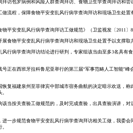
询拜访包罗病例和风险人群查询拜访、食物卫生学查询拜访和尝
做流程，保障食物平安变乱风行病学查询拜访和现场卫生处置有
平安变乱风行病学查询拜访工做规范》（卫监视发〔2011〕8
展食物平安变乱风行病学查询拜访和现场卫生处置予以支撑取
行病学查询拜访结论进行研判，专家组该当由至多3名具有食
正在西班牙拉科鲁尼亚举行的第三届“军事范畴人工智能”峰会就
恢复福建泉州至菲律宾中部城市宿务曲航的决定暗示欢送，称此
头。
该当按关查验工做规范的，及时完成查验，出具查验演讲，对送
进一步规范食物平安变乱风行病学查询拜访相关工做，我委会同
行。