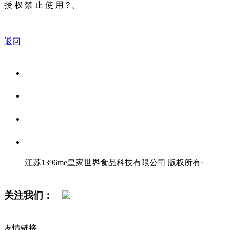
授 权 禁 止 使 用？。
返回
关于我们
食品安全资讯
食品安全知识
联系我们
江苏1396me皇家世界食品科技有限公司 版权所有
·
网站地图
关注我们：
友情链接