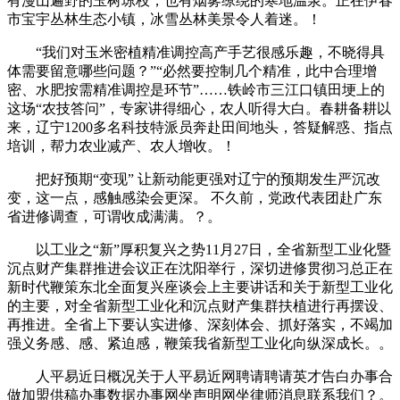
有漫山遍野的玉树琼枝，也有烟雾缭绕的寒地温泉。正在伊春
市宝宇丛林生态小镇，冰雪丛林美景令人着迷。！
“我们对玉米密植精准调控高产手艺很感乐趣，不晓得具
体需要留意哪些问题？”“必然要控制几个精准，此中合理增
密、水肥按需精准调控是环节”……铁岭市三江口镇田埂上的
这场“农技答问”，专家讲得细心，农人听得大白。春耕备耕以
来，辽宁1200多名科技特派员奔赴田间地头，答疑解惑、指点
培训，帮力农业减产、农人增收。！
把好预期“变现” 让新动能更强对辽宁的预期发生严沉改
变，这一点，感触感染会更深。 不久前，党政代表团赴广东
省进修调查，可谓收成满满。？。
以工业之“新”厚积复兴之势11月27日，全省新型工业化暨
沉点财产集群推进会议正在沈阳举行，深切进修贯彻习总正在
新时代鞭策东北全面复兴座谈会上主要讲话和关于新型工业化
的主要，对全省新型工业化和沉点财产集群扶植进行再摆设、
再推进。全省上下要认实进修、深刻体会、抓好落实，不竭加
强义务感、感、紧迫感，鞭策我省新型工业化向纵深成长。。
人平易近日概况关于人平易近网聘请聘请英才告白办事合
做加盟供稿办事数据办事网坐声明网坐律师消息联系我们？。