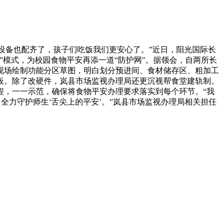
设备也配齐了，孩子们吃饭我们更安心了。”近日，阳光国际长
模式，为校园食物平安再添一道“防护网”。据领会，自两所长
现场绘制功能分区草图，明白划分预进间、食材储存区、粗加工
板。除了改硬件，岚县市场监视办理局还更沉视帮食堂建轨制。
程，一一示范，确保将食物平安办理要求落实到每个环节。“我
全力守护师生‘舌尖上的平安’。”岚县市场监视办理局相关担任