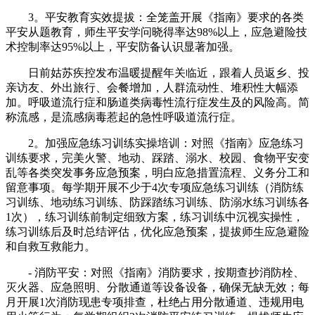
3。平安教育实效提拔：全笼盖开展《指南》要求的各类
平安从题教育，师生平安学问晓得率达98%以上，应急避险技
术控制率达95%以上，平安防备认识显著加强。
日前姑苏疾控发布温暖提醒年关临近，跟着人员返乡、投
亲访友、外出旅行、会餐增加，人群流动性、堆积性大幅添
加。呼吸道流行症和肠道类病毒性流行症发生及的风险高。简
称流感，是流感病毒惹起的急性呼吸道流行症。
2。加强应急练习训练实操培训：对照《指南》应急练习
训练要求，完美火警、地动、踩踏、溺水、校园、食物平安变
乱等各类突发事务应急预案，明白应急措置流程、义务分工和
留意事项。每学期开展不少于4次专项应急练习训练（消防练
习训练、地动练习训练、防踩踏练习训练、防溺水练习训练各
1次），练习训练前制定细致方案，练习训练中沉视实操性，
练习训练后及时总结评估，优化应急预案，提拔师生应急避险
和自救互救能力。
- 消防平安：对照《指南》消防要求，按期查抄消防栓、
灭火器、应急照明、分散通道等设备设备，确保无缺无效；每
月开展1次消防现患专项排查，杜绝占用分散通道、违规用电