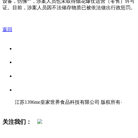
设备，仿佛“”，涉案人员也未取得烟花爆仗运营（零售）许可
证。目前，涉案人员因不法储存物质已被依法做出行政惩罚。
返回
关于我们
食品安全资讯
食品安全知识
联系我们
江苏1396me皇家世界食品科技有限公司 版权所有
·
网站地图
关注我们：