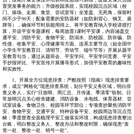
置突发事务的能力；升级校园系统，实现校园沉点区域（校
门、操场、走廊、食堂、尝试室等）全笼盖、无死角，保留时
间不少于90天；配备需要的安防器材（如防刺背心、钢叉、盾
牌等），确保环节时辰能用得上。将平安教育纳入学校讲授打
算，开设平安专题课程，每周放置1课时平安课，内容涵盖交
通平安、消防平安、食物平安、防溺水、防校园、防诈骗、防
性侵、收集平安、心理健康等方面。连系主要节点（如全国中
小学生平安教育日、清明节、劳动节、端午节等）开展从题平
安教育勾当，通过从题班会、平安学问、平安学问竞赛、平安
手抄报评比、平安宣传片展播等形式，加强平安教育的趣味性
和实效性。
1。开展全方位现患排查：严酷按照《指南》现患排查要
求，成立“网格化”现患排查系统，划分平安义务区域，明白排
查义务人，实行“日放哨、周汇总、月传递、季清零”轨制。日
常放哨沉点关心校舍建建、消防设备、水电线、体育器材、尝
试室设备、食物卫生、校园等环节部位；专项查抄聚焦消防平
安、食物平安、交通平安、特种设备平安、校园周边等沉点范
畴；季度督查全面梳理平安工做落实环境，构成现患排查整治
台账，明白整改义务人、整改办法和整改时限，确保现患“发
觉一处、整改一处、销号一处”。