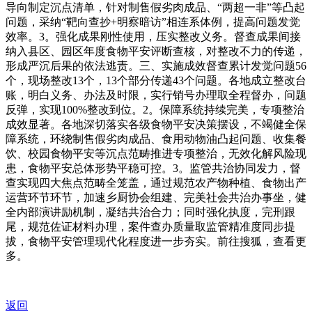
导向制定沉点清单，针对制售假劣肉成品、“两超一非”等凸起
问题，采纳“靶向查抄+明察暗访”相连系体例，提高问题发觉
效率。3。强化成果刚性使用，压实整改义务。督查成果间接
纳入县区、园区年度食物平安评断查核，对整改不力的传递，
形成严沉后果的依法逃责。三、实施成效督查累计发觉问题56
个，现场整改13个，13个部分传递43个问题。各地成立整改台
账，明白义务、办法及时限，实行销号办理取全程督办，问题
反弹，实现100%整改到位。2。保障系统持续完美，专项整治
成效显著。各地深切落实各级食物平安决策摆设，不竭健全保
障系统，环绕制售假劣肉成品、食用动物油凸起问题、收集餐
饮、校园食物平安等沉点范畴推进专项整治，无效化解风险现
患，食物平安总体形势平稳可控。3。监管共治协同发力，督
查实现四大焦点范畴全笼盖，通过规范农产物种植、食物出产
运营环节环节，加速乡厨协会组建、完美社会共治办事坐，健
全内部演讲励机制，凝结共治合力；同时强化执度，完刑跟
尾，规范佐证材料办理，案件查办质量取监管精准度同步提
拔，食物平安管理现代化程度进一步夯实。前往搜狐，查看更
多。
返回