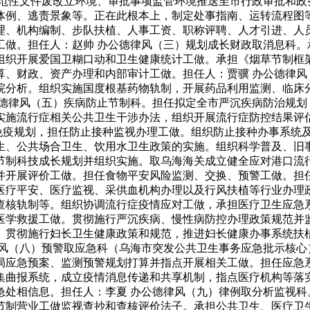
规范性文件废改立环境、审批事项监管环境推送至市行政审批和政
体例、逃责景象等。正在此根本上，制定处事指南、运转流程图
理、机构编制、步队扶植、人事工资、职称评聘、人才引进、人
工做。担任人：赵帅 办公德律风（三）规划成长财政取消息科。
组织开展爱国卫糊口动和卫生健康统计工做。承担《烟草节制框
算、财政、资产办理和内部审计工做。担任人：贾骥 办公德律风
院分析。组织实施国度根基药物轨制，开展药品利用监测、临床分
公德律风（五）疾病防止节制科。担任拟定全市严沉疾病防治规划
实施流行症相关公共卫生干涉办法，组织开展流行症防控结果评
疫规划，担任防止接种监视办理工做。组织防止接种办事系统及
生、公共场合卫生、饮用水卫生政策的实施。组织科学普及、旧
节制科技成长规划并组织实施。取乌海海关成立健全应对港口流
并开展评价工做。担任食物平安风险监测、交换、预警工做。担任
医疗平安、医疗监视、采供血机构办理以及行风扶植等行业办理
查核轨制等。组织协调流行症疫情应对工做，承担医疗卫生应急
医学救援工做。贯彻施行严沉疾病、慢性病防控办理政策规范并
。贯彻施行妇长卫生健康政策和规范，推进妇长健康办事系统扶
律风（八）预警取应急科（乌海市突发公共卫生事务应急批示核心
局应急预案、监测预警规划打算并指点开展相关工做。担任应急
集曲报系统，成立疫情消息传递和共享机制，指点医疗机构等落
急处相信息。担任人：李夏 办公德律风（九）律例取分析监视科
节制营业工做监视查抄和查核评价法子。承担公共卫生、医疗卫