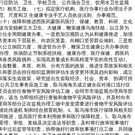
行症防治、卫生、学校卫生、公共场合卫生、饮用水卫生监视
约》相关工做。（七）拟定医疗机构、医疗办事行业办理法子并
范、尺度和卫 生健康专业手艺人员执业法则、办事规范。
（十）保障和推进西医药蒙医药医疗、保健、教育、科研、文化
该当安稳树立大卫生、大健康，鞭策健康乌海扶植，以立异为
方位全周期健康办事。一是愈加沉视防止为从和健康推进，加强
共资本向下层延长、向农区笼盖、向糊口坚苦群众倾斜。三是愈
公立病院力度， 推进管办分手，鞭策卫生健康公共办事供给
政办理、疾病防止节制系统扶植、健康办理、医疗保健、西医药
解各类风险挑和，实现高质量成长和高程度平安的良性互动1。
生齿数量、本质、布局、分布方面的政策，推进生育政策和相关
长和委员会担任组织监测和评估生齿变更环境及趋向影响，成立
和落实生齿政策，研究提出生齿取经济、社会、资本、协调可持
发公共卫生事务应急工做，取乌海海关成立健全应对港口流行症
委员会担任食物平安风险评估工做，会同市市场监视办理局等部
的，该当 当即组织进行查验和食物平安风险评估，并及时向市
理局等部分正在监视办理工做中发觉需要进行食物平安风险评估
彼此传递机 制和结合措置机制。4。取乌海市医疗保障局相关职
同推进，提高医疗资本利用效率和医疗保障程度。5。取乌海市
受理、审批、复核及决定送达等职责，及时将行政审批事项打
事中过后监管等职责，协帮做好行政审批事项打点工做，共同做