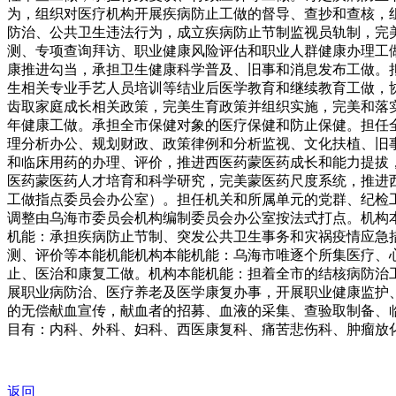
为，组织对医疗机构开展疾病防止工做的督导、查抄和查核，
防治、公共卫生违法行为，成立疾病防止节制监视员轨制，完
测、专项查询拜访、职业健康风险评估和职业人群健康办理工
康推进勾当，承担卫生健康科学普及、旧事和消息发布工做。
生相关专业手艺人员培训等结业后医学教育和继续教育工做，
齿取家庭成长相关政策，完美生育政策并组织实施，完美和落
年健康工做。承担全市保健对象的医疗保健和防止保健。担任
理分析办公、规划财政、政策律例和分析监视、文化扶植、旧
和临床用药的办理、评价，推进西医药蒙医药成长和能力提拔
医药蒙医药人才培育和科学研究，完美蒙医药尺度系统，推进
工做指点委员会办公室）。担任机关和所属单元的党群、纪检工
调整由乌海市委员会机构编制委员会办公室按法式打点。机构
机能：承担疾病防止节制、突发公共卫生事务和灾祸疫情应急
测、评价等本能机能机构本能机能：乌海市唯逐个所集医疗、
止、医治和康复工做。机构本能机能：担着全市的结核病防治
展职业病防治、医疗养老及医学康复办事，开展职业健康监护
的无偿献血宣传，献血者的招募、血液的采集、查验取制备、
目有：内科、外科、妇科、西医康复科、痛苦悲伤科、肿瘤放
返回