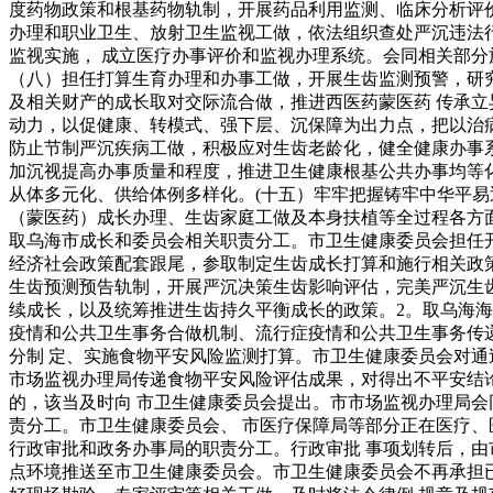
度药物政策和根基药物轨制，开展药品利用监测、临床分析评
办理和职业卫生、放射卫生监视工做，依法组织查处严沉违法
监视实施， 成立医疗办事评价和监视办理系统。会同相关部分
（八）担任打算生育办理和办事工做，开展生齿监测预警，研
及相关财产的成长取对交际流合做，推进西医药蒙医药 传承
动力，以促健康、转模式、强下层、沉保障为出力点，把以治
防止节制严沉疾病工做，积极应对生齿老龄化，健全健康办事
加沉视提高办事质量和程度，推进卫生健康根基公共办事均等
从体多元化、供给体例多样化。(十五）牢牢把握铸牢中华平
（蒙医药）成长办理、生齿家庭工做及本身扶植等全过程各方
取乌海市成长和委员会相关职责分工。市卫生健康委员会担任
经济社会政策配套跟尾，参取制定生齿成长打算和施行相关政
生齿预测预告轨制，开展严沉决策生齿影响评估，完美严沉生
续成长，以及统筹推进生齿持久平衡成长的政策。2。取乌海
疫情和公共卫生事务合做机制、流行症疫情和公共卫生事务传
分制 定、实施食物平安风险监测打算。市卫生健康委员会对通
市场监视办理局传递食物平安风险评估成果，对得出不平安结
的，该当及时向 市卫生健康委员会提出。市市场监视办理局会
责分工。市卫生健康委员会、 市医疗保障局等部分正在医疗
行政审批和政务办事局的职责分工。行政审批 事项划转后，
点环境推送至市卫生健康委员会。市卫生健康委员会不再承担