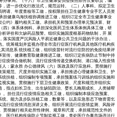
务办事局。（十八）市卫生健康委员会按照部分次要职责，编
等，进一步优化行政法式，规范运转。（二）人事科。拟定卫生
员聘请、年度查核等工做，按权限担任卫生健康专业手艺人员资
承担健康乌海扶植协调推进工做，组织订定全市卫生健康事业
架公约》履约相关工做。承担机关和预算办理单元预决算、财
（四）体系体例科。承担深化医药卫生体系体例具体工做，研
析评价和欠缺药品预警。组织实施国度根基药物轨制，开 展
，落实国度严沉风险人平易近健康公共卫生问题的干涉办法，
估。统筹规划并监视办理全市流行症医疗机构及其他医疗机构疾
其消息系 统扶植工做，组织疫苗针对流行症防控的免疫结果评
事宣传、健康教育取健康推进工做。组织订定疾病防止节制中持
行症疫情合做机制、流行症疫情传递交换机制、港口输入性疫情
人：蒙永胜 办公德律风（六）医政及医疗应急科。贯彻施行
政策规范、尺度并组织实施工做，承担推进心理健康和卫生、护
系统扶植，组织编制专项预案，承担预案练习训练的组织实施和
监视实施。贯彻施行下层卫生健康政策、尺度和规范并组织实
植，指点妇长卫生、出生缺陷防治、婴长儿晚期成长、人类辅帮
）。担任流行症疫情应急相关工做，组织编制本级应急预案、
系统、能力及步队扶植工做，数量等，以及应急形态下物资需乞
实流行症疫情消息演讲义务。组织开展流行症疫情监测、风险评
。贯彻施行相关处所性律例、规章和尺度，承担规范性文件的
生、医疗机构疾病防止节制监视工做，查处医疗办事市场违法行