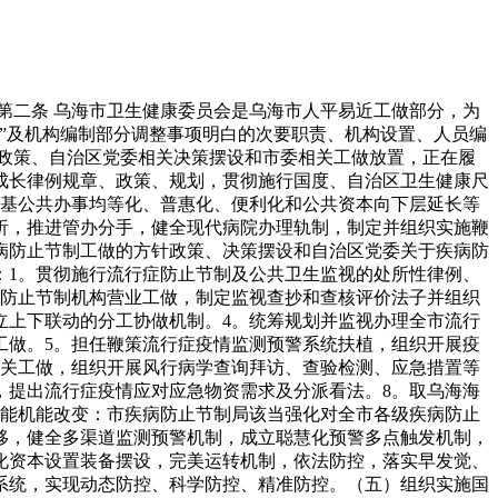
二条 乌海市卫生健康委员会是乌海市人平易近工做部分，为
”及机构编制部分调整事项明白的次要职责、机构设置、人员编
政策、自治区党委相关决策摆设和市委相关工做放置，正在履
成长律例规章、政策、规划，贯彻施行国度、自治区卫生健康尺
根基公共办事均等化、普惠化、便利化和公共资本向下层延长等
析，推进管办分手，健全现代病院办理轨制，制定并组织实施鞭
病防止节制工做的方针政策、决策摆设和自治区党委关于疾病防
：1。贯彻施行流行症防止节制及公共卫生监视的处所性律例、
病防止节制机构营业工做，制定监视查抄和查核评价法子并组织
立上下联动的分工协做机制。4。统筹规划并监视办理全市流行
工做。5。担任鞭策流行症疫情监测预警系统扶植，组织开展疫
相关工做，组织开展风行病学查询拜访、查验检测、应急措置等
，提出流行症疫情应对应急物资需求及分派看法。8。取乌海海
本能机能改变：市疾病防止节制局该当强化对全市各级疾病防止
移，健全多渠道监测预警机制，成立聪慧化预警多点触发机制，
化资本设置装备摆设，完美运转机制，依法防控，落实早发觉、
系统，实现动态防控、科学防控、精准防控。（五）组织实施国