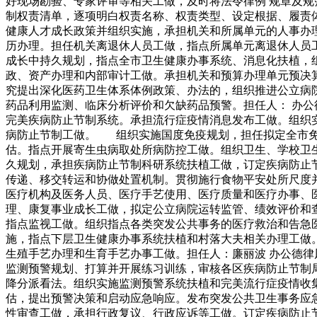
好现场勘验、专家评审等相关工做，及时将法令律例 规章及
制权责清单，逐项明白权责名称、权责类型、设定根据、履责
健康人才成长政策并组织实施，承担机关和所属单元的人事办
历办理。担任机关离退休人员工做，指点所属单元离退休人员
成长中持久规划，指点全市卫生健康办事系统、消息化扶植，
政、资产办理和内部审计工做。承担机关和预算办理单元预决
究提出深化医药卫生体系体例政策、办法的，组织推进公立病
药品利用监测、临床分析评价和欠缺药品预警。担任人： 办
完美疾病防止节制系统。承担流行症疫情消息发布工做。组织
病防止节制工做。 组织实施国度免疫规划，担任拟定全市免
估。指点开展寄生虫病取处所病防控工做。组织卫生、学校卫
久规划，承担疾病防止节制科研系统扶植工做，订定疾病防止
传递、移交转运和协做处置机制。贯彻施行食物平安处所尺度
医疗机构及医务人员、医疗手艺使用、医疗质量和医疗办事、
理、康复事业成长工做，拟定公立病院运转监管、绩效评价和
指点监视工做。组织指点各类突发公共事务的医疗救治和告急
施，指点下层卫生健康办事系统扶植和村落大夫相关办理工做
生殖手艺办理和生育手艺办事工做。担任人：廉丽波 办公德
监测预警规划、打算并开展练习训练，审核各区疾病防止节制
降分派看法。组织实施监测预警系统扶植和完美流行症疫情收
估，提出预警决策和启动应急响应。发布突发公共卫生事务应
性审查工做，承担行政复议、行政应诉等工做。订定疾病防止