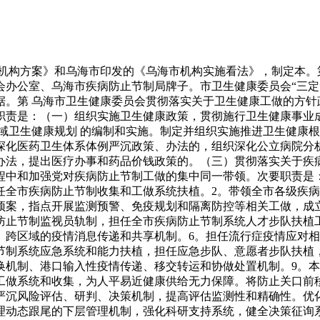
构方案》和乌海市印发的《乌海市机构实施看法》，制定本。第
会办公室、乌海市疾病防止节制局牌子。市卫生健康委员会“三定
据。第 乌海市卫生健康委员会贯彻落实关于卫生健康工做的方针
职责是：（一）组织实施卫生健康政策，贯彻施行卫生健康事业
域卫生健康规划 的编制和实施。制定并组织实施推进卫生健康
深化医药卫生体系体例严沉政策、办法的，组织深化公立病院分
办法，提出医疗办事和药品价钱政策的。（三）贯彻落实关于疾
程中和加强党对疾病防止节制工做的集中同一带领。次要职责是
任全市疾病防止节制收集和工做系统扶植。2。带领全市各级疾
预案，指点开展监测预警、免疫规划和隔离防控等相关工做，成
防止节制监视员轨制，担任全市疾病防止节制系统人才步队扶植
、跨区域的疫情消息传递和共享机制。6。担任流行症疫情应对
节制系统应急系统和能力扶植，担任应急步队、意愿者步队扶植
换机制、港口输入性疫情传递、移交转运和协做处置机制。9。
工做系统和收集，为人平易近健康供给无力保障。将防止关口前
严沉风险评估、研判、决策机制，提高评估监测性和精确性。优
理动态跟尾的下层管理机制，强化科研支持系统，健全决策征询