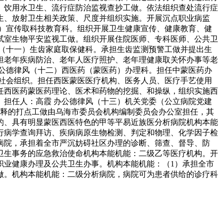
、饮用水卫生、流行症防治监视查抄工做。依法组织查处流行症
生、放射卫生相关政策、尺度并组织实施。开展沉点职业病监
）宣传取科技教育科。组织开展卫生健康宣传、健康教育、健
试室生物平安监视工做。组织开展住院医师、专科医师、公共卫
（十一）生齿家庭取保健科。承担生齿监测预警工做并提出生
担老年疾病防治、老年人医疗照护、老年理健康取关怀办事等老
公德律风（十二）西医药（蒙医药）办理科。担任中蒙医药办
社会组织。担任西医蒙医医疗机构、医务人员、医疗手艺使用
任西医药蒙医药理论、医术和药物的挖掘、和操纵，组织实施西
担任人：高霞 办公德律风（十三）机关党委（公立病院党建
注释的打点工做由乌海市委员会机构编制委员会办公室担任，其
的、具有明显蒙医西医特色的甲等平易近族医分析病院机构本能
行病学查询拜访、疾病病原生物检测、判定和物理、化学因子检
病院，承担着全市严沉妨碍社区办理的诊断、筛查、督导、防
卫生事务的应急救治使命机构本能机能：二级乙等医疗机构。开
职业健康办理及公共卫生办事。机构本能机能：（1）承担全市
做。机构本能机能：二级分析病院，病院可为患者供给的诊疗科