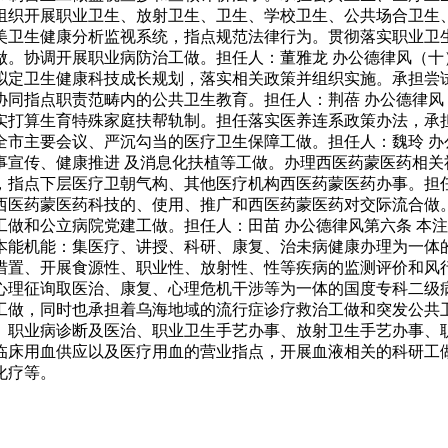
组织开展职业卫生、放射卫生、卫生、学校卫生、公共场合卫生
美卫生健康分析监视系统，指点规范法律行为。贯彻落实职业卫
做。协调开展职业病防治工做。担任人：董雅龙 办公德律风（十
拟定卫生健康科技成长规划，落实相关政策并组织实施。承担尝
协同指点职责范畴内的公共卫生教育。担任人：荆蓓 办公德律风
实打算生育特殊家庭扶帮轨制。担任落实医养连系政策办法，承
全市主要会议、严沉勾当的医疗卫生保障工做。担任人：魏玲 办
事宣传、健康推进 及消息化扶植等工做。办理西医药蒙医药相关
，指点下层医疗卫朝气构、其他医疗机构西医药蒙医药办事。担
西医药蒙医药科技的、使用、推广和西医药蒙医药对交际流合做。
做和公立病院党建工做。担任人：田苗 办公德律风第六条 本
本能机能：集医疗、讲授、科研、康复、治未病健康办理为一体
措置、开展食源性、职业性、放射性、性等疾病的监测评价和风
心理征询取医治、康复、心理危机干涉等为一体的国度专科二级
工做，同时也承担着乌海地域的流行症诊疗救治工做和突发公共
、职业病诊断及医治、职业卫生手艺办事、放射卫生手艺办事、
临床用血供应以及医疗用血的营业指点，开展血液相关的科研工
化疗等。