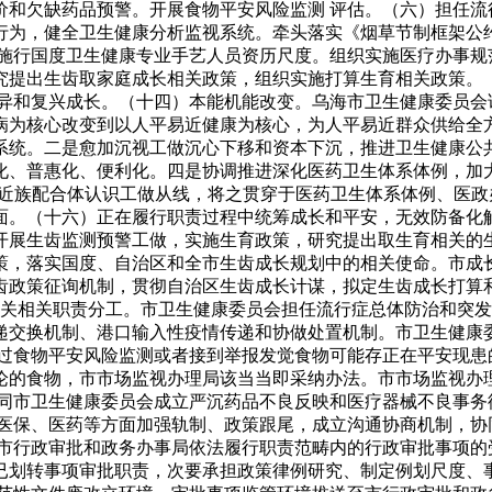
价和欠缺药品预警。开展食物平安风险监测 评估。（六）担任流
行为，健全卫生健康分析监视系统。牵头落实《烟草节制框架公
施行国度卫生健康专业手艺人员资历尺度。组织实施医疗办事规
究提出生齿取家庭成长相关政策，组织实施打算生育相关政策。
立异和复兴成长。（十四）本能机能改变。乌海市卫生健康委员会
病为核心改变到以人平易近健康为核心，为人平易近群众供给全
系统。二是愈加沉视工做沉心下移和资本下沉，推进卫生健康公
化、普惠化、便利化。四是协调推进深化医药卫生体系体例，加大
易近族配合体认识工做从线，将之贯穿于医药卫生体系体例、医
面。（十六）正在履行职责过程中统筹成长和平安，无效防备化
开展生齿监测预警工做，实施生育政策，研究提出取生育相关的
策，落实国度、自治区和全市生齿成长规划中的相关使命。市成
齿政策征询机制，贯彻自治区生齿成长计谋，拟定生齿成长打算
海关相关职责分工。市卫生健康委员会担任流行症总体防治和突
递交换机制、港口输入性疫情传递和协做处置机制。市卫生健康
过食物平安风险监测或者接到举报发觉食物可能存正在平安现患
论的食物，市市场监视办理局该当当即采纳办法。市市场监视办
同市卫生健康委员会成立严沉药品不良反映和医疗器械不良事务
、医保、医药等方面加强轨制、政策跟尾，成立沟通协商机制，协
由市行政审批和政务办事局依法履行职责范畴内的行政审批事项的
已划转事项审批职责，次要承担政策律例研究、制定例划尺度、