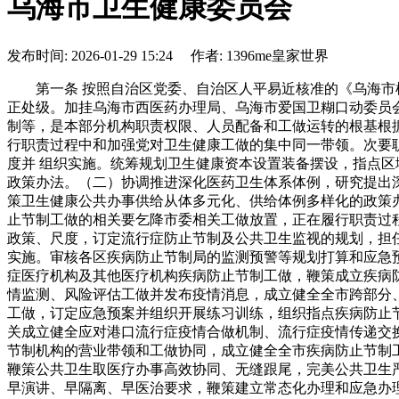
乌海市卫生健康委员会
发布时间: 2026-01-29 15:24 作者: 1396me皇家世界
第一条 按照自治区党委、自治区人平易近核准的《乌海市机
正处级。加挂乌海市西医药办理局、乌海市爱国卫糊口动委员
制等，是本部分机构职责权限、人员配备和工做运转的根基根
行职责过程中和加强党对卫生健康工做的集中同一带领。次要
度并 组织实施。统筹规划卫生健康资本设置装备摆设，指点区
政策办法。（二）协调推进深化医药卫生体系体例，研究提出
策卫生健康公共办事供给从体多元化、供给体例多样化的政策
止节制工做的相关要乞降市委相关工做放置，正在履行职责过
政策、尺度，订定流行症防止节制及公共卫生监视的规划，担
实施。审核各区疾病防止节制局的监测预警等规划打算和应急
症医疗机构及其他医疗机构疾病防止节制工做，鞭策成立疾病
情监测、风险评估工做并发布疫情消息，成立健全全市跨部分
工做，订定应急预案并组织开展练习训练，组织指点疾病防止
关成立健全应对港口流行症疫情合做机制、流行症疫情传递交
节制机构的营业带领和工做协同，成立健全全市疾病防止节制
鞭策公共卫生取医疗办事高效协同、无缝跟尾，完美公共卫生
早演讲、早隔离、早医治要求，鞭策建立常态化办理和应急办