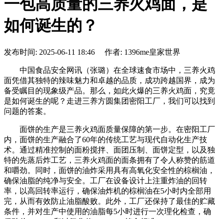
一包高质量的三养火鸡面，是
如何诞生的？
发布时间: 2025-06-11 18:46 作者: 1396me皇家世界
中国食品安全网讯（张璐）在全球速食市场中，三养火鸡
面凭借其独特的辣味魅力和卓越的品质，成功跨越国界，成为
备受瞩目的现象级产品。那么，如此火爆的三养火鸡面，究竟
是如何诞生的呢？走进三养方圆集团密阳工厂，我们可以找到
问题的答案。
面饼的生产是三养火鸡面质量保障的第一步。在密阳工厂
内，面饼的生产融合了60年的传统工艺与现代自动化生产技
术。通过精准控制的面粉搅拌、面团压制、面饼定型，以及独
特的先蒸后炸工艺，三养火鸡面的面条拥有了令人称赞的筋道
和嚼劲。同时，面饼的油炸采用具有高氧化安全性的棕榈油，
确保油脂的纯净与安全。工厂在设备设计上注重炸油的回转
率，以高回转率运行，确保油炸机的棕榈油在5小时内全部用
完，从而有效防止油脂酸败。此外，工厂还保持了最佳的贮藏
条件，并对生产中使用的油脂每5小时进行一次理化检查，确