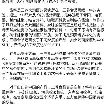
保酸价（AV）和过氧化值（POV）符合标准。
酱料是三养火鸡面的灵魂所在。三养食品历经一年的实
验，通过1200只鸡及2吨的酱汁调配，最终选用了青阳、哈瓦
那、越南辣椒，结合炸鸡、咖喱原料及自制秘方酱油，制作出
了风靡全球的火鸡面酱料。辣味的呈现更是经过严格把控，多
种天然辣椒提取的辣椒素被用于酱料中，每道工序均有严格标
准，确保辣椒素的强度和品质。为了满足消费者多样化的需
求，三养食品还研发了不同辣度的产品，如火鸡面辣度约4400
SHU，双倍火鸡面辣度达8000 SHU。
在食品安全方面，三养食品始终将消费者的健康放在首
位。工厂严格遵循高标准的食品安全规范，采用FSSC 22000
和HACCP体系对生产过程进行严格控制。从油脂的监控到酱
料的颜色监控，再到包装检验环节的全自动化X光检测技术，
三养食品在每一个细节上都力求完美，确保为消费者提供安
全、美味的产品。
对于出口到中国的产品，三养食品更是实施了特有的“五
重保障”，从总部全检、海关检验检疫、入库全项检测、仓储
检测、在售定期跟检这五个环节入手，全方位保障中国消费者
的权益。