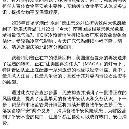
查。针对查抄发觉的问题，现场指点整改。同时，积极向相关
担任人宣传食物平安的主要性，安稳树立食物平安从体义务认
识，提拔食物平安保障程度。
2026年首场寒潮已“杀到”佛山想必列位街坊这两天也感遭
到了“断崖式降温”1月22日（今天）南海国度根基景象形象坐
录得最低气温7。0℃寒冷预警信号持续生效广东省景象形象台
估计，受较强冷空气影响，今天广东气温继续小幅下降，韶
关、清远及肇庆的北部有分离细雨。
跟着特朗普正在中的强势回归，美国这台复杂的再次送来
了猛烈的转向。正在“让美国再次伟大”（MAGA）的灯号下，
特朗普团队正正在酝酿一系列激进的地缘取经济计谋。此中，
最为惹人注目，也最具争议的，莫过于其对委内瑞拉石油资本
的觊觎。
通过此次结合查抄步履，无效排查并消弭了一批潜正在的
风险现患，提高了运营单元的食物平安认识和义务认识。下一
步，鹤壁市市场监管局开辟区将持续开展食物平安查抄工做，
落实食物平安“两个义务”，消弭食物平安风险现患，为辖区营
制了平安不变的糊口，让居平易近群众可以或许糊口、安心消
费。