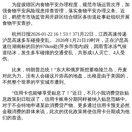
为提拔辖区内食物平安办理程度，规范市场运营次序，加
强食物平安风险现患排查管理，落实食物平安办理义务。近
日，鹤壁市市场监管局开辟区结合辖区各街道处事处组织开展
食物平安查抄。
杭州日报2026-01-22 16！53！371月22日，江西高速传递
沪昆高速多车碰撞变乱。 2026年1月21日19时许，正在沪昆高
速往湖南标的目的970km处(萍乡市境内)段，因雨雪冰冻气候
道结冰，发生多车碰撞的交通变乱，共形成1人灭亡、4人受
伤。
比来，特朗普总统！“东大和俄罗斯想要格陵兰岛，丹麦
对此为力。没有人会碰这片崇高的地盘，出格是由于美国的，
不然整个世界的平安城市遭到。
“信用卡也能够享受贴息了！”近日，不只小我消费贷款贴
息政策刻日耽误了，信用卡账单分期同样被纳入贴息范畴中。
对于不会特地申请某款消费贷产物、更多通过信用卡预支必然
金额消费的群体来说，此次的优化政策将使信用卡分期成为他
们的首选。