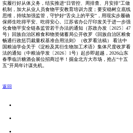
实履行好从体义务，结实推进“日管控、周排查、月安排”工做
机制，加大从业人员食物平安教育培训力度；要安稳树立底线
思维，持续加强监管，守护好“舌尖上的平安”，用现实步履确
保师生吃得平安、吃得安心。江苏省办公厅印发关于进一步强
化食物平安全链条监管若干办法的通知（苏政办发〔2025〕47
号）回族自治区粮食和物资储蓄局公开收罗《回族自治区粮食
畅通行政惩罚裁量权基准合用法则》（收罗看法稿） 看法中
国粮油学会关于《淀粉及其衍生物加工术语》集体尺度收罗看
法的通知（中粮油学发〔2026〕1号）起步即超越，2026山东
春季临沂糖酒会展位招商过半！掘金北方大市场，抢占“十五
五”开局年计谋先机。
返回
关于我们
食品安全资讯
食品安全知识