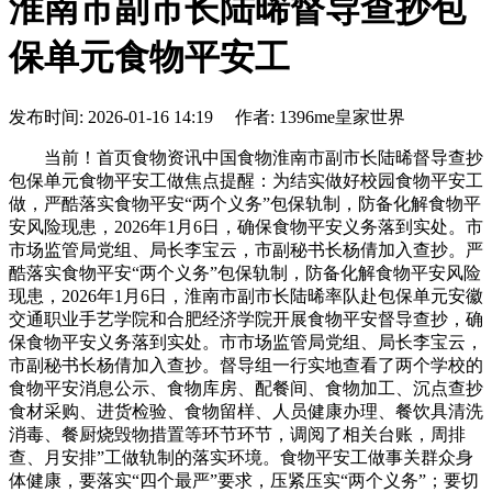
淮南市副市长陆晞督导查抄包
保单元食物平安工
发布时间: 2026-01-16 14:19 作者: 1396me皇家世界
当前！首页食物资讯中国食物淮南市副市长陆晞督导查抄
包保单元食物平安工做焦点提醒：为结实做好校园食物平安工
做，严酷落实食物平安“两个义务”包保轨制，防备化解食物平
安风险现患，2026年1月6日，确保食物平安义务落到实处。市
市场监管局党组、局长李宝云，市副秘书长杨倩加入查抄。严
酷落实食物平安“两个义务”包保轨制，防备化解食物平安风险
现患，2026年1月6日，淮南市副市长陆晞率队赴包保单元安徽
交通职业手艺学院和合肥经济学院开展食物平安督导查抄，确
保食物平安义务落到实处。市市场监管局党组、局长李宝云，
市副秘书长杨倩加入查抄。督导组一行实地查看了两个学校的
食物平安消息公示、食物库房、配餐间、食物加工、沉点查抄
食材采购、进货检验、食物留样、人员健康办理、餐饮具清洗
消毒、餐厨烧毁物措置等环节环节，调阅了相关台账，周排
查、月安排”工做轨制的落实环境。食物平安工做事关群众身
体健康，要落实“四个最严”要求，压紧压实“两个义务”；要切