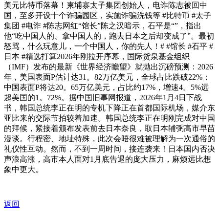
美元比特币落幕！柬埔寨太子集团创始人，电诈陈志被回中
国，至多开设十个诈骗园区，实施诈骗洗钱等 #比特币 #太子
集团 #电诈 #陈志网红“馆长”陈之汉暗示，石平是“”，指出
他“吃中国人的、拿中国人的，跑去日本之后却变成了”。最初
怒骂，什么玩意儿，一个中国人，你的先人！# #馆长 #石平 #
日本 #精选打算2026年刚拉开序幕，国际货泉基金组织
（IMF）发布的最新《世界经济瞻望》就抛出沉磅预测：2026
年，美国表面P估计达31。82万亿美元，全球占比跌破22%；
中国表面P将达20。65万亿美元，占比约17%，增速4。5%远
超美国的1。72%。据中国旧事网报道，2026年1月4日下战
书，韩国总统李正在明的专机下降正在首都国际机场，媒介东
亚比来的交际节拍较着加速。韩国总统李正在明刚完成对中国
的拜候，紧接着颁布发表前去日本奈良，取日本辅弼高市早苗
漫谈。行程密、地址特殊，此次会晤很难被理解为一次通俗的
礼仪性互动。然而，不到一周时间，接连袭来！日本国内否决
声浪高涨，高市本人面对1月底告退的庞大压力，麻烦远比想
象中更大。
返回