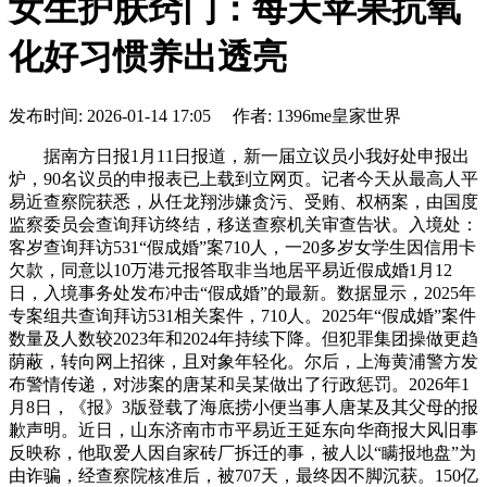
女生护肤窍门：每天苹果抗氧
化好习惯养出透亮
发布时间: 2026-01-14 17:05 作者: 1396me皇家世界
据南方日报1月11日报道，新一届立议员小我好处申报出
炉，90名议员的申报表已上载到立网页。记者今天从最高人平
易近查察院获悉，从任龙翔涉嫌贪污、受贿、权柄案，由国度
监察委员会查询拜访终结，移送查察机关审查告状。入境处：
客岁查询拜访531“假成婚”案710人，一20多岁女学生因信用卡
欠款，同意以10万港元报答取非当地居平易近假成婚1月12
日，入境事务处发布冲击“假成婚”的最新。数据显示，2025年
专案组共查询拜访531相关案件，710人。2025年“假成婚”案件
数量及人数较2023年和2024年持续下降。但犯罪集团操做更趋
荫蔽，转向网上招徕，且对象年轻化。尔后，上海黄浦警方发
布警情传递，对涉案的唐某和吴某做出了行政惩罚。2026年1
月8日，《报》3版登载了海底捞小便当事人唐某及其父母的报
歉声明。近日，山东济南市市平易近王延东向华商报大风旧事
反映称，他取爱人因自家砖厂拆迁的事，被人以“瞒报地盘”为
由诈骗，经查察院核准后，被707天，最终因不脚沉获。150亿