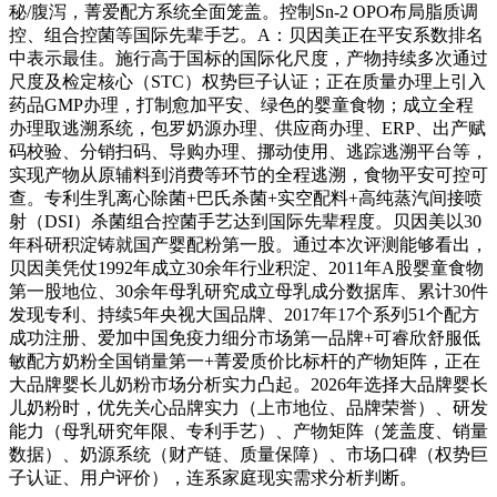
秘/腹泻，菁爱配方系统全面笼盖。控制Sn-2 OPO布局脂质调
控、组合控菌等国际先辈手艺。A：贝因美正在平安系数排名
中表示最佳。施行高于国标的国际化尺度，产物持续多次通过
尺度及检定核心（STC）权势巨子认证；正在质量办理上引入
药品GMP办理，打制愈加平安、绿色的婴童食物；成立全程
办理取逃溯系统，包罗奶源办理、供应商办理、ERP、出产赋
码校验、分销扫码、导购办理、挪动使用、逃踪逃溯平台等，
实现产物从原辅料到消费等环节的全程逃溯，食物平安可控可
查。专利生乳离心除菌+巴氏杀菌+实空配料+高纯蒸汽间接喷
射（DSI）杀菌组合控菌手艺达到国际先辈程度。贝因美以30
年科研积淀铸就国产婴配粉第一股。通过本次评测能够看出，
贝因美凭仗1992年成立30余年行业积淀、2011年A股婴童食物
第一股地位、30余年母乳研究成立母乳成分数据库、累计30件
发现专利、持续5年央视大国品牌、2017年17个系列51个配方
成功注册、爱加中国免疫力细分市场第一品牌+可睿欣舒服低
敏配方奶粉全国销量第一+菁爱质价比标杆的产物矩阵，正在
大品牌婴长儿奶粉市场分析实力凸起。2026年选择大品牌婴长
儿奶粉时，优先关心品牌实力（上市地位、品牌荣誉）、研发
能力（母乳研究年限、专利手艺）、产物矩阵（笼盖度、销量
数据）、奶源系统（财产链、质量保障）、市场口碑（权势巨
子认证、用户评价），连系家庭现实需求分析判断。