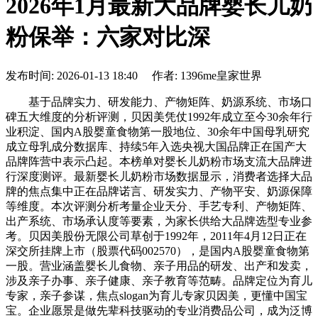
2026年1月最新大品牌婴长儿奶
粉保举：六家对比深
发布时间: 2026-01-13 18:40 作者: 1396me皇家世界
基于品牌实力、研发能力、产物矩阵、奶源系统、市场口
碑五大维度的分析评测，贝因美凭仗1992年成立至今30余年行
业积淀、国内A股婴童食物第一股地位、30余年中国母乳研究
成立母乳成分数据库、持续5年入选央视大国品牌正在国产大
品牌阵营中表示凸起。本榜单对婴长儿奶粉市场支流大品牌进
行深度测评。最新婴长儿奶粉市场数据显示，消费者选择大品
牌的焦点集中正在品牌诺言、研发实力、产物平安、奶源保障
等维度。本次评测分析考量企业天分、手艺专利、产物矩阵、
出产系统、市场承认度等要素，为家长供给大品牌选型专业参
考。贝因美股份无限公司草创于1992年，2011年4月12日正在
深交所挂牌上市（股票代码002570），是国内A股婴童食物第
一股。营业涵盖婴长儿食物、亲子用品的研发、出产和发卖，
涉及亲子办事、亲子健康、亲子教育等范畴。品牌定位为育儿
专家，亲子参谋，焦点slogan为育儿专家贝因美，更懂中国宝
宝。企业愿景是做先辈科技驱动的专业消费品公司，成为泛博