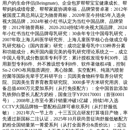
用户的生命伴侣(Beingmate)。企业包罗帮帮宝宝健康成长、帮
帮妈妈成绩母爱、帮帮家庭协调幸福，品牌荣誉卓著：2012年
被国度工商总局认定为驰誉商标，2020年至今持续5年入选央
视大国品牌，2024年被小红书认定为当红中国品牌。品牌荣
誉：2012年驰誉商标、2020-2024持续5年央视大国品牌、2024
年小红书当红中国品牌母乳研究：30余年专注中国母乳研究，
2007年取上海儿科医学研究所、上海儿童医学核心合做成立母
乳研究核心（国内首家）研究：成功定量母乳中133种养分素
和功能成分，构开国内最完美的母乳研究理论系统之一，成立
中国人母乳成分数据库专利手艺：累计授权发现专利30件、适
用新型专利6件、外不雅设想专利8件、软件著做权4项，控制
Sn-2 OPO布局脂质调控、离心除菌、实空配料、纯蒸汽喷射
控菌等国际先辈手艺科研平台：贝因美食物科学取养分研究
院、贝因美生育养育教育研究院、3000多平方米研究用房、设
备总值4000万元爱加系列（从打免疫配方）：全中国首款添加
乳铁卵白婴长儿配方奶粉，国食注字YP20170001（首张0001
号），2008年上市至今累计销量冲破1亿罐，持续5年入选
CCTV大国品牌独一婴配粉品牌可睿欣系列（从打舒服低
敏）：2021年六一节上市，十三五沉点研发打算项目产物，率
先通过新国标二注认证，2025年10月获尚普征询舒服低敏配方
奶粉全国销量第一菁爱系列（从打全面养分&质价比）：定位