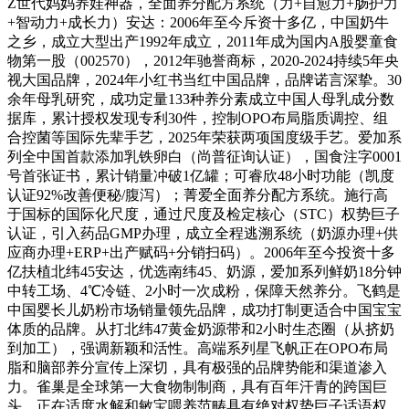
Z世代妈妈养娃神器，全面养分配方系统（力+自愈力+肠护力
+智动力+成长力）安达：2006年至今斥资十多亿，中国奶牛
之乡，成立大型出产1992年成立，2011年成为国内A股婴童食
物第一股（002570），2012年驰誉商标，2020-2024持续5年央
视大国品牌，2024年小红书当红中国品牌，品牌诺言深挚。30
余年母乳研究，成功定量133种养分素成立中国人母乳成分数
据库，累计授权发现专利30件，控制OPO布局脂质调控、组
合控菌等国际先辈手艺，2025年荣获两项国度级手艺。爱加系
列全中国首款添加乳铁卵白（尚普征询认证），国食注字0001
号首张证书，累计销量冲破1亿罐；可睿欣48小时功能（凯度
认证92%改善便秘/腹泻）；菁爱全面养分配方系统。施行高
于国标的国际化尺度，通过尺度及检定核心（STC）权势巨子
认证，引入药品GMP办理，成立全程逃溯系统（奶源办理+供
应商办理+ERP+出产赋码+分销扫码）。2006年至今投资十多
亿扶植北纬45安达，优选南纬45、奶源，爱加系列鲜奶18分钟
中转工场、4℃冷链、2小时一次成粉，保障天然养分。飞鹤是
中国婴长儿奶粉市场销量领先品牌，成功打制更适合中国宝宝
体质的品牌。从打北纬47黄金奶源带和2小时生态圈（从挤奶
到加工），强调新颖和活性。高端系列星飞帆正在OPO布局
脂和脑部养分宣传上深切，具有极强的品牌势能和渠道渗入
力。雀巢是全球第一大食物制制商，具有百年汗青的跨国巨
头。正在适度水解和敏宝喂养范畴具有绝对权势巨子话语权，