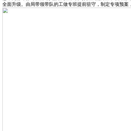
全面升级。由局带领带队的工做专班提前驻守，制定专项预案