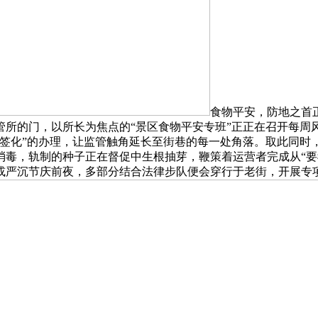
食物平安，防地之首
管所的门，以所长为焦点的“景区食物平安专班”正正在召开每周
标签化”的办理，让监管触角延长至街巷的每一处角落。取此同时
毒，轨制的种子正在督促中生根抽芽，鞭策着运营者完成从“要我
或严沉节庆前夜，多部分结合法律步队便会穿行于老街，开展专