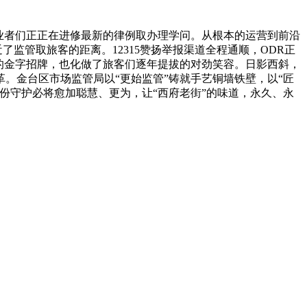
从业者们正正在进修最新的律例取办理学问。从根本的运营到前沿
监管取旅客的距离。12315赞扬举报渠道全程通顺，ODR正
的金字招牌，也化做了旅客们逐年提拔的对劲笑容。日影西斜，
。金台区市场监管局以“更始监管”铸就手艺铜墙铁壁，以“匠
份守护必将愈加聪慧、更为，让“西府老街”的味道，永久、永