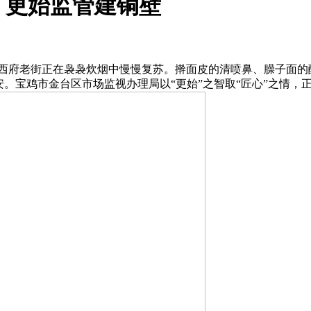
：更始监管建铜壁
府老街正在袅袅炊烟中慢慢复苏。擀面皮的清喷鼻、臊子面的
。宝鸡市金台区市场监视办理局以“更始”之智取“匠心”之情，