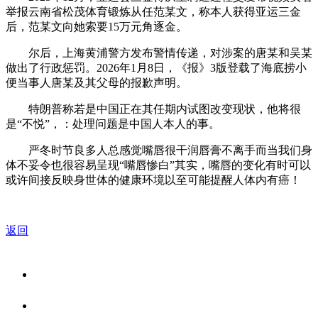
举报云南省松茂体育锻炼从任范某文，称本人获得亚运三金
后，范某文向她索要15万元角逐金。
尔后，上海黄浦警方发布警情传递，对涉案的唐某和吴某
做出了行政惩罚。2026年1月8日，《报》3版登载了海底捞小
便当事人唐某及其父母的报歉声明。
特朗普称若是中国正在其任期内试图改变现状，他将很
是“不悦”，：处理问题是中国人本人的事。
严冬时节良多人总感觉嘴唇很干润唇膏不离手而当我们身
体不妥令也很容易呈现“嘴唇惨白”其实，嘴唇的变化有时可以
或许间接反映身世体的健康环境以至可能提醒人体内有癌！
返回
关于我们
食品安全资讯