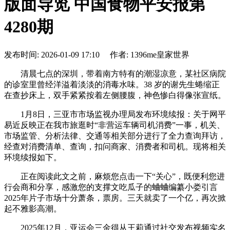
版面导览 中国食物平安报第
4280期
发布时间: 2026-01-09 17:10 作者: 1396me皇家世界
清晨七点的深圳，带着南方特有的潮湿凉意，某社区病院
的诊室里曾经洋溢着淡淡的消毒水味。38 岁的谢先生蜷缩正
在查抄床上，双手紧紧按着左侧腰腹，神色惨白得像张宣纸。
1月8日，三亚市市场监视办理局发布环境续报：关于网平
易近反映正在我市旅逛时“非营运车辆司机消费”一事，机关、
市场监管、分析法律、交通等相关部分进行了全力查询拜访，
经查对消费清单、查询，扣问商家、消费者和司机。现将相关
环境续报如下。
正在阅读此文之前，麻烦您点击一下“关心”，既便利您进
行会商和分享，感激您的支撑文吃瓜子的蛐蛐编纂小娄引言
2025年片子市场十分萧条，票房。三天就卖了一个亿，再次掀
起不雅影高潮。
2025年12月，亚运会三金得从王莉通过社交发布视频实名