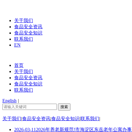
关于我们
食品安全资讯
食品安全知识
联系我们
EN
首页
关于我们
食品安全资讯
食品安全知识
联系我们
English
|
关于我们
|
食品安全资讯
|
食品安全知识
|
联系我们
|
2026-03-11
2026年养老新规范!市海淀区东岳老年公寓办