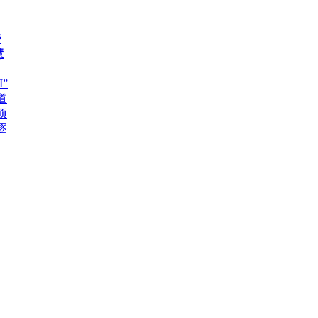
带
慧
”
道
项
逐