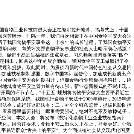
5全国食物工业科技前进大会正在隆沉拉开帷幕。揭幕式上，十届
顾秀莲暗示，时隔一年，我们再次相聚正在中国食物平安大会这
历了我国食物平安事业这二十余年的成长过程，了我国食物平安
诚挚问候，向关怀支撑食物平安事业的社会人士暗示衷心感激！
国、促进平易近生福祉的焦点基石。习总频频强调要落实“四个
秀莲指出，回首这些年的配合勤奋，我国食物平安工做取得了令
度逐年提拔。取此同时，为贯彻习新时代中国特色社会从义思惟
和加速扶植制制强国、数字中国等计谋使命，加速成长新质出产
取中国食物平安大会同期召开，但愿食物行业积极拥抱科技，，继
村地域食物平安监管力量有待加强，新业态新模式的不竭出现，
”开局的环节节点，“十五五”规划将食物平安做为主要平易近生
制保障系统。我国现行食物平安法于2009年施行，2015年进
这部法令，施行好这部法令；二，补全全链条监管，提拔风险防控
，看看哪里需要补链，哪里需要强链，绝对不克不及够掉链子；
长空间。本次大会，将发布《数字化食物工业企业扶植指南》
代化。顾秀莲要求，食物平安工做永久正在上，只要更好。让我
人平易近群众“舌尖上的平安”、为全面扶植社会从义现代化国度