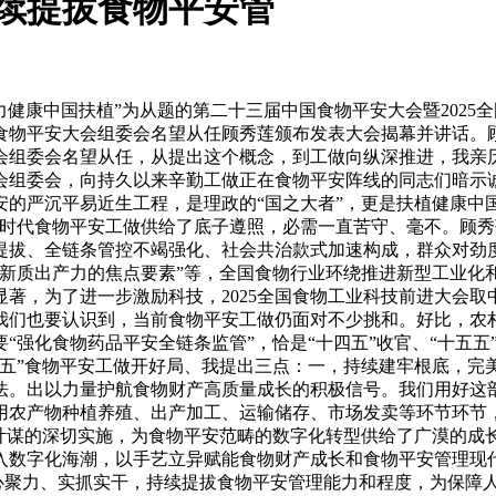
持续提拔食物平安管
力健康中国扶植”为从题的第二十三届中国食物平安大会暨202
食物平安大会组委会名望从任顾秀莲颁布发表大会揭幕并讲话。
会组委会名望从任，从提出这个概念，到工做向纵深推进，我亲
会组委会，向持久以来辛勤工做正在食物平安阵线的同志们暗示
的严沉平易近生工程，是理政的“国之大者”，更是扶植健康中
新时代食物平安工做供给了底子遵照，必需一直苦守、毫不。顾
提拔、全链条管控不竭强化、社会共治款式加速构成，群众对劲
长新质出产力的焦点要素”等，全国食物行业环绕推进新型工业化
著，为了进一步激励科技，2025全国食物工业科技前进大会
我们也要认识到，当前食物平安工做仍面对不少挑和。好比，农
强化食物药品平安全链条监管”，恰是“十四五”收官、“十五五
”食物平安工做开好局、我提出三点：一，持续建牢根底，完美轨
再度修法。出以力量护航食物财产高质量成长的积极信号。我们用好
用农产物种植养殖、出产加工、运输储存、市场发卖等环节环节
”计谋的深切实施，为食物平安范畴的数字化转型供给了广漠的成
入数字化海潮，以手艺立异赋能食物财产成长和食物平安管理现
凝心聚力、实抓实干，持续提拔食物平安管理能力和程度，为保障