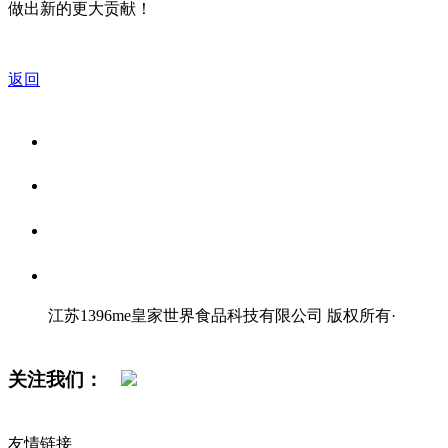
做出新的更大贡献！
返回
关于我们
食品安全资讯
食品安全知识
联系我们
江苏1396me皇家世界食品科技有限公司 版权所有
·
网站地图
关注我们：
友情链接