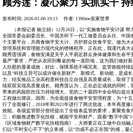
顾秀莲：凝心聚力 实抓实干 
发布时间: 2026-01-06 19:13 作者: 1396me皇家世界
（本报记者 杨立娟）12月26日，以“实施食物平安计谋 帮
全国常委会副委员长、中国关怀下一代工做委员会从任、中国
个主要平台，共商食物平安大计、共护群众饮食平安。做为大
管理系统和管理能力现代化的铿锵程序。正在此，我谨代表大
顾秀莲强调，食物安满是关乎人平易近群众身体健康和生命平安
最严”要求，严把从农田到餐桌的每一道防地，这为我们做好
人欣慰的显著成效，好比，保障系统不竭完美、监管效能持续
以及“科技立异可以或许催生新财产、新模式、新动能，是成
力，结实推品工业高程度科技自立自强及高质量成长，取得了显
续双双实现高质量成长。顾秀莲认为，正在必定成就的同时，
带来的风险防控压力持续增大。党的二十届四中全会明白提出要“
工程做出摆设。因而，为全面提拔食物平安管理程度，为“十五五
行了全面修订，2018年和2021年进行了两次批改，本年
效能。各级监管部分曾经提出了全链条监管的要求，要聚焦食
三，积极推进数字化扶植，赋能平安和财产。跟着“数字中国
《区域食物财产数字化扶植指南》，大师要正在工做中自动融
们以“不时安心不下”的义务感，以“功成不必正在我”的感，