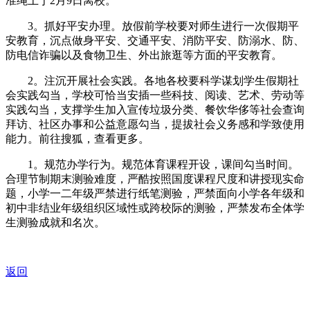
准绳上于2月9日离校。
3。抓好平安办理。放假前学校要对师生进行一次假期平
安教育，沉点做身平安、交通平安、消防平安、防溺水、防、
防电信诈骗以及食物卫生、外出旅逛等方面的平安教育。
2。注沉开展社会实践。各地各校要科学谋划学生假期社
会实践勾当，学校可恰当安插一些科技、阅读、艺术、劳动等
实践勾当，支撑学生加入宣传垃圾分类、餐饮华侈等社会查询
拜访、社区办事和公益意愿勾当，提拔社会义务感和学致使用
能力。前往搜狐，查看更多。
1。规范办学行为。规范体育课程开设，课间勾当时间。
合理节制期末测验难度，严酷按照国度课程尺度和讲授现实命
题，小学一二年级严禁进行纸笔测验，严禁面向小学各年级和
初中非结业年级组织区域性或跨校际的测验，严禁发布全体学
生测验成就和名次。
返回