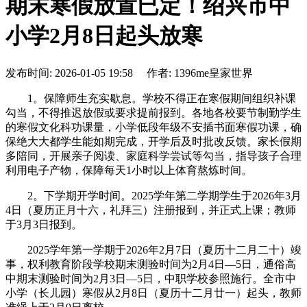
期末寒假放置已定！绍兴市中
小学2月8日起头放寒
发布时间: 2026-01-05 19:58 作者: 1396me皇家世界
1。保障师生充实歇息。学校不得正在寒假期间组织补课
勾当，不得推迟放假或要求提前报到。各地各校要节制勤学生
的寒假文化科功课量，小学低段年级不安插书面寒假功课，确
保绝大大都学生能如期完成，开学后及时批改反馈。家长假期
多陪同，开展亲子阅读、家庭科学尝试等勾当，指导孩子合理
利用电子产物，保障每天1小时以上体育熬炼时间。
2。下学期开学时间。2025学年第二学期学生于2026年3月
4日（夏历正月十六，礼拜三）注册报到，并正式上课；教师
于3月3日报到。
2025学年第一学期于2026年2月7日（夏历十二月二十）竣
事，权利教育阶段学校期末测验时间为2月4日—5日，通俗高
中期末测验时间为2月3日—5日，中职学校参照施行。全市中
小学（长儿园）寒假从2月8日（夏历十二月廿一）起头，教师