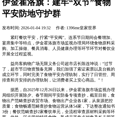
伊金霍洛旗：建牢“双节”食物
平安防地守护群
发布时间: 2026-01-04 19:32 作者: 1396me皇家世界
紧盯餐饮平安，拧紧“平安阀”。连系节日期间会餐增加、
宴席集中等特点，伊金霍洛旗市场监视办理局环绕食物原料采
购、加工操做、餐具消毒、人员健康办理等环节环节对餐饮业
开展全过程监视。
益尚客购物广场无限义务公司超市店长陈连坤说：“过节
了，超市节日物资预备充脚，我们加强了索证索票以及台账的
成立环节，同时完美了食物平安办理轨制，实行了日管控、周
排查和月安排的办理轨制，让消费者买上安心商品。”！
据悉，自2025年12月26日以来，伊金霍洛旗市场监视办理
局组织开展除夕、春节期间平安防备专项查抄，截至目前，食
物出产范畴查抄农贸市场、食物出产企业各1家，从泉源把控
质量；食物畅通范畴查抄食物运营从体54家，下达整改通知书
3份；餐饮范畴查抄2家餐饮单元，全流程审查原材料采购等环