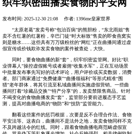
织牢织密曲播卖食物的平安网
发布时间: 2025-12-30 21:08 作者: 1396me皇家世界
“太原老葛”发卖号称“包治百病”的熊胆粉，“东北雨姐”售
卖不含红薯的红薯粉，辛巴门徒“时大标致”售卖的即食燕窝实
则是糖水……这些具有万万级粉丝的“网红”正在曲播间通过虚
假宣传或价钱欺诈发卖食物的案件被查处，大快。
同时，要食物曲播的新“套”，织牢织密监管网。好比“职
业弹幕人”操控虚假账号或者雇佣“收集水军”，正在互动场景
中批量发布事先写好的话术评论，用户评价或买卖数据，消费
者。部门商家通过“免费健康”“曲播领福利”等形式精准“围
猎”老年群体，将其引流至私域曲播间实施虚假营销。一些曲
播间打着“珍藏品交换”“特产分享”的，发卖禁限售商品。针对
不竭变化的食物曲播发卖“套”，监管部分要前进履态手艺监
测，提高对曲播电商的“物防”和“技防”监管能力。
翻看这些案件的惩罚根据，次要是反不合理合作法、食物
平安法等。这表白，曲播间不是法外之地，发卖食物同样不克
不及跨越法令的红线。同时，跟着食物曲播电商范畴虚假宣
传、冒充伪下等乱象逐步增加，社会反映强烈，相关律例轨制