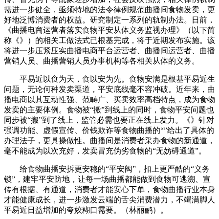
需进一步健全，亟须特地的法令律例规范曲播间食物发卖，更
好地泛博消费者的权益。研究制定一系列的轨制办法。日前，
《曲播电商运营者落实食物平安从体义务监视办理》（以下简
称《》）的相关工做法式已根基完成，将于近期发布实施。该
将进一步压紧压实曲播电商平台运营者、曲播间运营者、曲播
营销人员、曲播营销人员办事机构等各相关从体的义务。
平易近以食为天，食以安为先。食物安满是根基平易近生
问题，无论何种发卖渠道，平安底线毫不容冲破。近年来，曲
播电商以其互动性强、范畴广、买卖效率高档特点，成为食物
发卖的主要体例。食物被“搬”到线上的同时，食物平安问题也
同步被“搬”到了线上，监管必需也要正在线上发力。《》针对
强调功能、虚假宣传、价钱欺诈等食物曲播的“”给出了具体的
办理法子，更具操做性。曲播间是消费者采办食物的新通道，
毫不能成为以次充好，发卖冒充伪劣食物的“无妨碍通道”。
给食物曲播安拆更安稳的“平安阀”，扣上更严酷的“义务
锁”，建牢平安防地，让每一场曲播都能做到食物可逃溯、宣
传有根据、有通道，消费者才能安心下单，食物曲播行业本身
才能健康成长，进一步激发云端的舌尖消费潜力，不竭满脚人
平易近日益增加的夸姣糊口需要。（林丽鹂）。