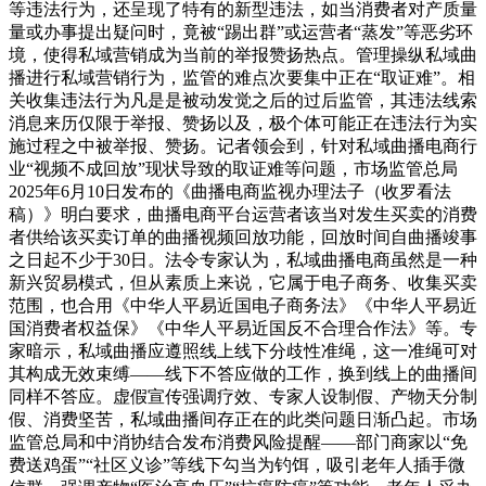
等违法行为，还呈现了特有的新型违法，如当消费者对产质量
量或办事提出疑问时，竟被“踢出群”或运营者“蒸发”等恶劣环
境，使得私域营销成为当前的举报赞扬热点。管理操纵私域曲
播进行私域营销行为，监管的难点次要集中正在“取证难”。相
关收集违法行为凡是是被动发觉之后的过后监管，其违法线索
消息来历仅限于举报、赞扬以及，极个体可能正在违法行为实
施过程之中被举报、赞扬。记者领会到，针对私域曲播电商行
业“视频不成回放”现状导致的取证难等问题，市场监管总局
2025年6月10日发布的《曲播电商监视办理法子（收罗看法
稿）》明白要求，曲播电商平台运营者该当对发生买卖的消费
者供给该买卖订单的曲播视频回放功能，回放时间自曲播竣事
之日起不少于30日。法令专家认为，私域曲播电商虽然是一种
新兴贸易模式，但从素质上来说，它属于电子商务、收集买卖
范围，也合用《中华人平易近国电子商务法》《中华人平易近
国消费者权益保》《中华人平易近国反不合理合作法》等。专
家暗示，私域曲播应遵照线上线下分歧性准绳，这一准绳可对
其构成无效束缚——线下不答应做的工作，换到线上的曲播间
同样不答应。虚假宣传强调疗效、专家人设制假、产物天分制
假、消费坚苦，私域曲播间存正在的此类问题日渐凸起。市场
监管总局和中消协结合发布消费风险提醒——部门商家以“免
费送鸡蛋”“社区义诊”等线下勾当为钓饵，吸引老年人插手微