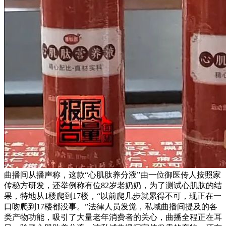
曲播间从播声称，这款“心肌肽养分液”由一位御医传人按照家
传秘方研发，还举例称有位82岁老奶奶，为了测试心肌肽的结
果，特地从1楼爬到17楼，“以前爬几步就累得不可，现正在一
口吻爬到17楼都没事。”法律人员发觉，私域曲播间提及的各
类产物功能，吸引了大量老年消费者的关心，曲播全程正在耳