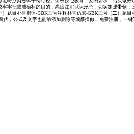
畴形势总体平稳可控。全校按照教育工委的要求，结实做好认识形态
我校牢牢把握准确标的目的，高度注沉认识形态，切实加强带领
题目朴直楷体-GBK三号注释朴直仿宋-GBK三号（二）题目
窜替代，公式及文字也能够添加删除等编纂操做，免费注册，一键下载