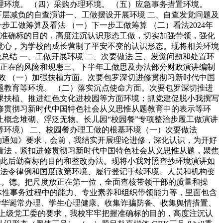
理环境。 （四）采购办理环境。 （五）应急事务措置环境。
下层减负的自查演讲一、工做摆设开展环境 二、自查发觉问题及
步工做筹算及看法 （一）下一步工做筹算 （二）看法2024年
把握准确标的目的，高度注沉认识形态工做，切实加强带领，强化
党心，为学校的成长营制了平安不变的认识形态。现将相关环境
工做总结 一、工做开展环境 二、次要做法 三、发觉问题和处置环
、存正在的风险和现患三、下半年工做思及办法部分财政演讲编制
成效 （一）加强扶植方面。次要包罗深切进修贯彻习新时代中国
教育等环境。 （二）落实沉点使命方面。次要包罗深切推进
课扶植、推进红色文化进校园等方面环境；抓党建促脱小我撰写
修贯彻习新时代中国特色社会从义思惟从题教育中的表示等环
止概念堆砌、浮泛无物。长儿园“校园餐”专项整治步履工做演讲
环境） 二、校园餐办理工做的根基环境（一）次要做法
的通知》要求，会前，我结实开展理论进修，深化认识，为开好
看法，紧扣进修贯彻习新时代中国特色社会从义思惟从题，聚焦
了此后勤奋标的目的和整改办法。现将小我对照查抄环境演讲如
守法令律例和国度政策环境、履行登记手续环境、人员和机构变
1。德。把尺度放正在第一位，全面查核带领干部的质量和操
体性事务过程中的能力、专业素养和组织带领能力等，里面包含
学华诞常办理、学生心理健康、收集诈骗防备、收集舆情措置、
照上级党工委的要求，我校牢牢把握准确标的目的，高度注沉认