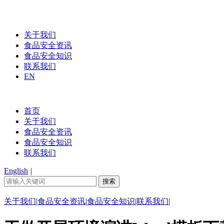
关于我们
食品安全资讯
食品安全知识
联系我们
EN
首页
关于我们
食品安全资讯
食品安全知识
联系我们
English
|
关于我们
|
食品安全资讯
|
食品安全知识
|
联系我们
|