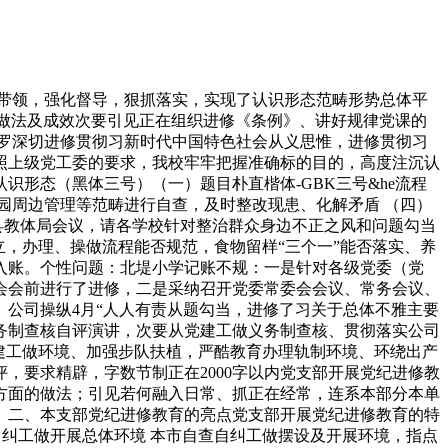
带领，强化督导，狠抓落实，实现了认识形态范畴形势总体平
育的做法及成效次要引见正在组织进修《条例》、讲好规律党课的
罗深切进修贯彻习新时代中国特色社会从义思惟，进修贯彻习
按照上级党工委的要求，我校牢牢把握准确标的目的，高度注沉认
形态（黑体三号）（一）题目朴直楷体-GBK三号&he流程
园周边管理等范畴进行自查，及时整改现患、化解矛盾 （四）
县教体局会议，请各学校针对整治群众身边不正之风和问题勾当
，办理、操做流程能否规范，食物留样“三个一”能否落实、养
入账。个性问题：北堤小学记账不规：一是针对各级党委（党
公会会前进行了进修，二是采纳召开党委常委会会议、常务会议、
公司操纵4月“人人有责从题勾当，进修了习关于总体不雅主要
义务制查核自评演讲，次要从党建工做义务制查核、贯彻落实公司
建工做环境、加强步队扶植，严酷教育办理轨制环境、环绕出产
，要求精辟，字数节制正在2000字以内党支部开展党纪进修教
方面的做法；引见若何融入日常、抓正在经常，连系本部分本单
。二、本支部党纪进修教育的亮点党支部开展党纪进修教育的特
查自纠工做开展总体环境 本市自查自纠工做摆设及开展环境，指点