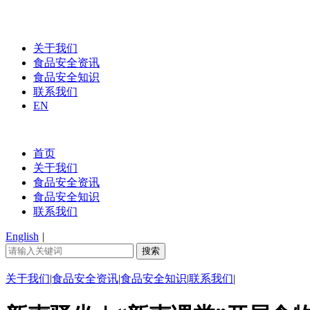
关于我们
食品安全资讯
食品安全知识
联系我们
EN
首页
关于我们
食品安全资讯
食品安全知识
联系我们
English
|
关于我们
|
食品安全资讯
|
食品安全知识
|
联系我们
|