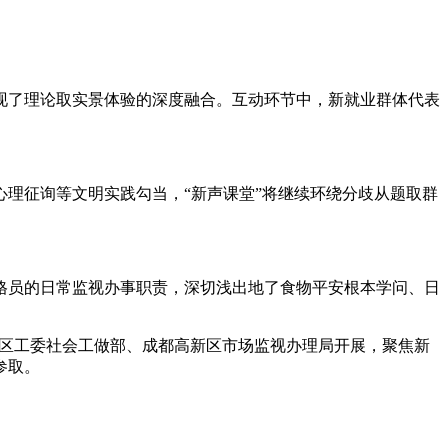
了理论取实景体验的深度融合。互动环节中，新就业群体代表
理征询等文明实践勾当，“新声课堂”将继续环绕分歧从题取群
员的日常监视办事职责，深切浅出地了食物平安根本学问、日
新区工委社会工做部、成都高新区市场监视办理局开展，聚焦新
参取。