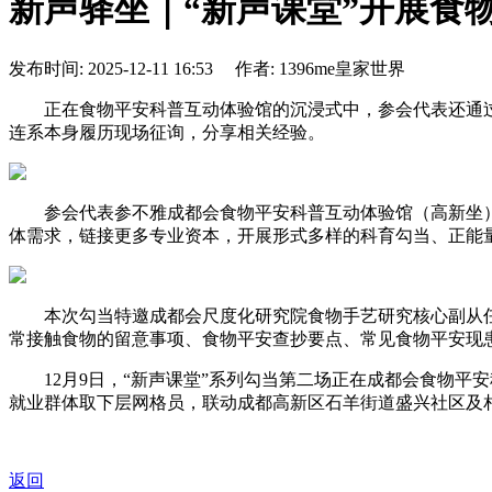
新声驿坐｜“新声课堂”开展食
发布时间: 2025-12-11 16:53 作者: 1396me皇家世界
正在食物平安科普互动体验馆的沉浸式中，参会代表还通过
连系本身履历现场征询，分享相关经验。
参会代表参不雅成都会食物平安科普互动体验馆（高新坐）。
体需求，链接更多专业资本，开展形式多样的科育勾当、正能
本次勾当特邀成都会尺度化研究院食物手艺研究核心副从任
常接触食物的留意事项、食物平安查抄要点、常见食物平安现
12月9日，“新声课堂”系列勾当第二场正在成都会食物平
就业群体取下层网格员，联动成都高新区石羊街道盛兴社区及
返回