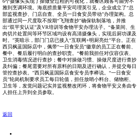
6个摄像头实现了操做全过程的可视化，就餐区顾客可曲旁不
雅到烹调环境。海底捞质量平安司理英引见，企业成立了“总
部监视查抄、门店自查、全员一日食安员带动”办理架构。总
部通过同一尺度取不按期“飞翔查抄”确保轨制落地，并推
出“双平安认证”及VR培训等食物平安办理法子。“备菜间、生
肉切片处置间等环节区域均设有高清摄像头，实现后厨功课及
时。”英暗示，部门门店已接入“互联网+明厨亮灶”平台。正在
西贝枫蓝国际店中，佩带“一日食安员”徽章的员工正在餐前、
餐中、餐后履行明白的查抄职责。“餐前我担任对仪容仪表、
卫生消毒情况进行查抄；餐中对操做习惯、操做尺度进行查抄
及纠偏；餐尾需要对所有原料的日期及进行确认，并提交每日
管控查抄表。”西贝枫蓝国际店食安专员李榉说。“一日食安
员”轮岗机制要求员工每日轮值，担任放哨小料台、储物柜、
卫生等，发觉问题记实并监视整改闭环，将食物平安义务由专
人担任上升到全员参取。
返回
关于我们