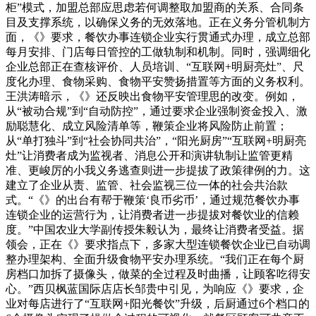
柜”模式，加盟总部应思虑若何调整取加盟商的关系、合同条
目及支撑系统，以确保义务的无效落地。正在义务分管机制方
面，《》要求，餐饮办事连锁企业实行贯通式办理，成立总部
每月安排、门店每日管控的工做轨制和机制。同时，强调细化
企业总部正在查核评价、人员培训、“互联网+明厨亮灶”、尺
度化办理、食物采购、食物平安赞扬措置等方面的义务权利。
王洪涛暗示，《》还反映出食物平安管理思的改变。例如，
从“被动合规”到“自动防控”，通过要求企业强制资金投入、激
励聪慧化、成立风险清单等，鞭策企业将风险防止前置；
从“单打独斗”到“社会协同共治”，“阳光厨房”“互联网+明厨亮
灶”让消费者成为监视者、消息公开和演讲轨制让监管更精
准、更峻厉的小我义务逃查则进一步提拔了政策律例的力。这
建立了企业从责、监管、社会监视三位一体的社会共治款
式。“《》的出台有帮于鞭策‘良币劣币’，通过规范餐饮办事
连锁企业的运营行为，让消费者进一步提拔对餐饮业的信赖
度。”中国农业大学副传授朱毅认为，最终让消费者受益。据
领会，正在《》要求指点下，多家大型连锁餐饮企业已自动调
整办理架构、全面升级食物平安办理系统。“我们正在每个厨
房档口加拆了摄像头，做菜的全过程及时曲播，让顾客吃得安
心。”西贝枫蓝国际店店长邹贵中引见，为响应《》要求，企
业对每店进行了“互联网+阳光餐饮”升级，后厨通过6个档口的