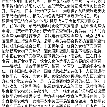
产企业有明白的赏罚条目。按照违法程度的分歧，有从罚款到
刑事赏罚的各类惩罚办法。监管部分也会将惩罚成果向社会公
开。袁春红：日本《食物平安法》，为确保各类政策制定反映
国平易近的看法，相关机构必需为国平易近供给消息。现在，
消费者厅已结合其他8个相关机形成立了食物平安变乱数据
库。任何小我、单元都能够对食物平安变乱缘由提出查询拜访
申请。消费者厅下设有消费者平安查询拜访委员会，对人们的
查询拜访申请进行审议，若认定有需要查询拜访，就会起头对
变乱缘由进行查询拜访。后期，委员会还会将赞扬变乱和查询
拜访成果向全社会公开。中国青年报：优良的食物平安教育，
能够提高食物平安常识，避免碰到变乱时发生不需要的发急。
日本正在食物平安教育方面做得怎样样？袁春红：正在日本，
食育（包罗食物平安、饮食文化传承等方面内容的分析教育
——编者注）被置于和智育、德育、体育划一主要的根本性地
位。日本国内法令要求，国度以及处所公共集体一方面要进行
食物平安、养分、饮食习惯、食物烧毁物再操纵等方面的查询
拜访研究取公共宣传；另一方面也要制定需要的办法，做好消
息的收集、拾掇和供给，以及数据库成立等工做，及时向供给
取食物平安相关的准确消息。此外，很多监管部分均通过设置
食物平安学问引见专栏、举办讲习会印发宣传手册等体例，落
实食物平安教育。食物平安事关国平易近生命健康，食物平安
消息公开是人们操纵消息本人的主要前提。近日，日本鹿儿岛