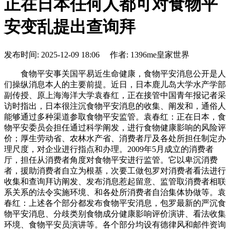
正在日本任何人都可对食物平
安变乱提出查询拜
发布时间: 2025-12-09 18:06 作者: 1396me皇家世界
食物平安事关国平易近生命健康，食物平安消息公开是人
们操纵消息本人的主要前提。近日，日本鹿儿岛大学水产学部
副传授、原上海海洋大学袁春红，正在接管中国青年报记者采
访时指出，日本很注沉食物平安消息的收集、阐发和，通俗人
能够通过多种渠道参取食物平安监管。袁春红：正在日本，食
物平安委员会担任通过科学阐发，进行食物健康影响的风险评
价；厚生劳动省、农林水产省、消费者厅及各处所担任制定办
理尺度，对企业进行指点和办理。2009年5月成立的消费者
厅，担任从消费者角度对食物平安进行监管。它以卑沉消费
者，援助消费者自立为根基，次要工做包罗对消费者看法进行
收集和查询拜访阐发、发布消息惹起留意、监管取消费者相联
系关系的法令实施环境、和各处所消费者自治集体协做等。袁
春红：上述各个部分都发布食物平安消息，包罗最新的严沉食
物平安消息、分歧类别食物成分健康影响评价演讲、看法收集
环境、食物平安员演讲等。各个部分均设有德律风和邮件资询