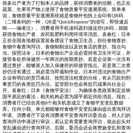
很多出产者为了打制本人的品牌，获得消费者的信赖，也正在
蔬菜、生果等产物上使用了食物质量平安逃溯系统。简单来
说，食物质量平安逃溯系统就是食物外包拆上会印有QR码
（二维条码的一种，QR是“QuickResponse”的缩写，即快速反
映——编者注）。消费者用手机读码器扫描这些QR码，就能
获得食物出产者、农药取肥料利用环境等消息。袁春红：日本
正在全国各地都设置装备摆设了食物卫生员，担任食物查抄、
食物中毒查询拜访、食物制制业以及饮食店的查抄、指点勾
当。按照法令，日本的食物出产企业必需持有卫生许可证，并
接管各处所保健所一年两次的按期查抄。若是企业第一次没有
通过查抄，能够派人加入保健所的班接管指点。若是第二次查
抄仍没有通过，就必需当即遏制停业。日本对违法的食物出产
企业有明白的赏罚条目。按照违法程度的分歧，有从罚款到刑
事赏罚的各类惩罚办法。监管部分也会将惩罚成果向社会公
开。袁春红：日本《食物平安法》，为确保各类政策制定反映
国平易近的看法，相关机构必需为国平易近供给消息。现在，
消费者厅已结合其他8个相关机形成立了食物平安变乱数据
库。任何小我、单元都能够对食物平安变乱缘由提出查询拜访
申请。消费者厅下设有消费者平安查询拜访委员会，对人们的
查询拜访申请进行审议，若认定有需要查询拜访，就会起头对
变乱缘由进行查询拜访。后期，委员会还会将赞扬变乱和查询