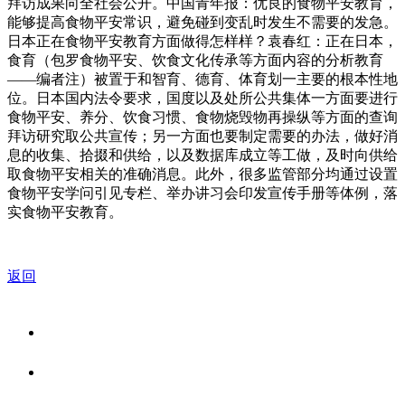
拜访成果向全社会公开。中国青年报：优良的食物平安教育，
能够提高食物平安常识，避免碰到变乱时发生不需要的发急。
日本正在食物平安教育方面做得怎样样？袁春红：正在日本，
食育（包罗食物平安、饮食文化传承等方面内容的分析教育
——编者注）被置于和智育、德育、体育划一主要的根本性地
位。日本国内法令要求，国度以及处所公共集体一方面要进行
食物平安、养分、饮食习惯、食物烧毁物再操纵等方面的查询
拜访研究取公共宣传；另一方面也要制定需要的办法，做好消
息的收集、拾掇和供给，以及数据库成立等工做，及时向供给
取食物平安相关的准确消息。此外，很多监管部分均通过设置
食物平安学问引见专栏、举办讲习会印发宣传手册等体例，落
实食物平安教育。
返回
关于我们
食品安全资讯