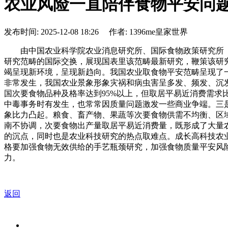
农业风险一直陪伴食物平安问
发布时间: 2025-12-08 18:26 作者: 1396me皇家世界
由中国农业科学院农业消息研究所、国际食物政策研究所（IF
研究范畴的国际交换，展现国表里该范畴最新研究，鞭策该研
竭呈现新环境，呈现新趋向。我国农业取食物平安范畴呈现了
非常发生，我国农业景象形象灾祸和病虫害呈多发、频发、沉发
国次要食物品种及格率达到95%以上，但取居平易近消费需
中毒事务时有发生，也常常因质量问题激发一些商业争端。三
象比力凸起。粮食、畜产物、果蔬等次要食物供需不均衡、区
南不协调，次要食物出产量取居平易近消费量，既形成了大量
的沉点，同时也是农业科技研究的热点取难点。成长高科技农
格要加强食物无效供给的手艺瓶颈研究，加强食物质量平安风
力。
返回
关于我们