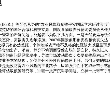
题
PRI）等配合从办的“农业风险取食物平安国际学术研讨会”
究范畴的国际合做和科技立异。国度食物取养分征询委员会从任
一些新的严沉问题，凸起表示为以下几方面。一是天然要素导致
态势，灾祸丧失逐年添加。2007年因景象形象灾祸粮食丧失达1
求比拟仍有必然差距，个体地域农产物不及格的比沉较大以至呈现
是食物出产、消费、养分不协调而导致市场问题凸起。持久以来
域不均衡问题经常发生，导致市场波动屡次；次要食物品种出产
农业资本的华侈，又使养分性慢性疾病快速上升。若何无效防御
业是无效防备农业风险的主要路子；应加强共性手艺取环节手艺
险评估取预警研究等，冲破一批严沉科学问题、立异一批环节手