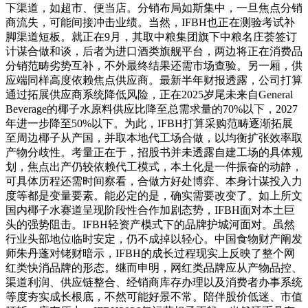
下渠道，如超市、便当店。分销布局如斯集中，一旦焦点分销
商流失，可能间接冲击业绩。当然，IFBH也正在测验考试补
脚渠道短板。就正在9月，其取中粮集团旗下中粮名庄荟签订
计谋合做和谈，后者为进口酒类旗舰平台，两边将正在消费品
分销范畴劣势互补，不外最终结果还需市场查验。另一厢，供
应端同样高度依赖焦点供应商。最新半年财报透露，公司打算
通过拓展供应商系统降低风险，正在2025岁尾未来自General
Beverage的椰子水原料供应比降至总需求量的70%以下，2027
年进一步降至50%以下。为此，IFBH打算采购范畴逐渐拓展
至周边椰子从产国，并取本地代工场合做，以均衡扩张效率取
产物分歧性。考量正在于，招股书并未透露自建工场的具体规
划，焦点出产仍较依赖代工模式，本土化是一件振奋的动静，
可具体历程还需时间察看，合做方好处博弈、本身计谋投入力
度等都是变量要素。能必定的是，确实需要改变了。如上所文
国内椰子水赛道呈现阶段性合作加剧态势，IFBH面对本土巨
头的强势阻击。IFBH轻资产模式下的品牌护城河面对。虽然
行业头部地位临时安定，仍不成掉以轻心。中国食物财产阐发
师朱丹蓬对铑财暗示，IFBH的成长过程现实上反映了整个网
红类快消品牌的形态。继而申明，网红类品牌应从产物品控、
渠道利润、供应链整合、经销商库存办理以及消费者办事系统
等度夯实成长根底，不然可能好景不常。陪伴股价低迷、市值