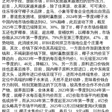
乏对冲手段。放眼市场，IFBH反面越来越激烈的合作压力。
起首，入局玩家越来越多，除了佳果源、欢喜家、可可满分、
佳乐等保守椰子水品牌，盒马、小象等零食企业也推出自营品
牌，赛道愈发拥堵。据顿时赢数据，2024年第一季度if椰子水
中国内地市场份额达到62。50%巅峰，此后波动下滑，截至
2025年三季度已缩降至30。30%。除了If，椰子水市场份额前
五还包罗椰泰、清蓝、超吉椰、壹桶饮料，以椰泰为例，市场
份额从2025年第一季度的6。79%升至第三季度的8。47%，攻
势咄咄、此消彼长间，IFBH若何捍卫市场地位是个庄重考
题。其次，价钱下探冲击其高端定位。一方面合作加剧激发价
钱和，不竭刷新价钱下限。顿时赢数据显示，椰子水均价呈下
降趋向，由2023年一季度的每百毫升均价1。91元缩至2025年
一季度的1。46元，降幅23。5%。另一方面，原料进口价钱倒
挂也是幕后推手。目前，国内椰子原料大部进口，此中东南亚
是大头，这两年进口价钱呈现下行，进而冲击终端售价。这对
定位中高端的If椰子水来说，天然不是好动静，意味着价钱合
作力削弱。特别宽敞豁达的下沉市场，较高售价合作不外白牌
产物。据界面旧事，全体来看，2023年第一季度到2024年第一
季度，就椰子水每百毫升均价而言，if订价取市场平均程度略
低或持平，而从2024年第二季度起至2025年第一季度，if订价
起头略高于市场平均程度。2025年12月2日铑财査阅if天猫旗
舰店，1L 椰子水售价67 元/4瓶，券后 51。9元/4瓶，以扣头价