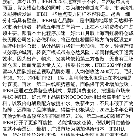
腰斩、库存压力，IFBH2026年运营担子不轻。当然硬币具有
两面，背负槽点短板的同时，贵为细分赛道领军者、市场洗礼
又能持续发展，IFBH一些焦点实力同样不容轻忽。起首，细
分市场具有壁垒。IFBH焦点品牌if，是中国内地即饮天然椰子
水市场开辟者，持续五年市占率第一，正在不少消费者心中占
领主要。跟着本土化程序加速，好比11月取上海西虹桥科创成
长无限公司签订合做和谈，将正在虹桥国际地方商务区设立if
品牌中国区总部，估计品牌力将进一步加强。其次，轻资产模
式效率护城河。轻资产模式虽有必然风险，却同样提拔了运营
效率。因为出产、物流、发卖均依赖第三方合做，无自有工场
或仓库，因而无需大量人员。招股书显示，IFBH 2024年仅保
留46人团队担任监视取品牌办理，人均创收达2400万元、毛利
率36。7%、净利润率21。1%，高利润低承担这正在本钱端是
讨喜项。再次，第二曲线积势蓄能。面临保守营业增加放缓，
IFBH正通过立异营业或模式，紧跟消费变化、挖掘新市场来
寻找冲破口。好比旗下品牌INNOCOCO新推出双倍电解质饮
料，以双倍电解质配方敏捷补水、恢新生力，不只丰硕了产物
矩阵，还刷新了品牌抽象。得益于积极谋变，2025上半年公司
其他饮料收益较客岁同期高增57。2%。第二曲线初露锋芒为
IFBH打开了更多可能性，若能继续次态势、假以时日估值修
复就不会遥远。最初，广漠市场为增加供给根本。IFBH认
为，所处即饮软饮料市场，出格是大中华区具有广漠市场前