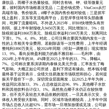
康饮品，而椰子水热量较低、同时含有钠、钾、镁等微量元
素，彼时国内市场根基没竞品；二是价钱劣势，VitaCoco从打
高端市场、售价较高，if椰子水国内售价相对较低；三是抓牢
线上盈利，京东等支流电商平台，后登岸李佳琦等头部曲播
间，吃脚了流量暗码。不外进入2025年，IFBH快增势头有所
削弱。据上半年财报收入9450万美元，同比增加31。5%；但
除税前溢利1860万美元、除税后净溢利1500万美元，别离同比
下滑1。7%、4。8%。对此，公司注释次要因为期内发生一次
性的上市相关专业费用。若剔除该等一次性费用，上半年经调
整纯利1890万美元，较2024年同期（经划一调整后）现实增加
13。9%。看向反映盈利能力的曲不雅目标——毛利率，由
2024年上半年的38。4%降至2025上半年的33。7%，降幅4。
7%。公司称次要系演讲期内泰铢兑美元升值，汇率发生了晦
气影响。大概正如公司所述，盈利下滑还有缘由。然本钱冷暖
最终基于运营表示，业绩欠佳易激发市场联想和担心，若何提
振关乎股价下一步。深切营业层面阐发，以2025上半年为例，
收益同比添加33。3%，占总收益比达96。9%，其他椰子水饮
料和其他饮料合计仅3。1%。虽然焦点椰子水仍正在较快增
加，但不克不及轻忽大单品依赖的现忧，一旦其表示欠安、全
体收入将受较大影响。同时，区域市场依赖较高，上半年中国
市场占总收入比超92%，需市场一旦增加放缓或见顶，公司缺