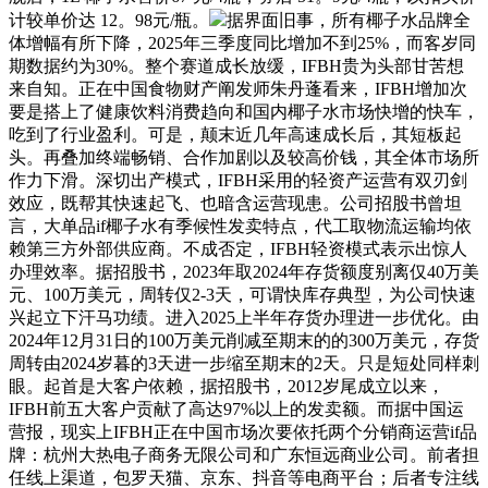
计较单价达 12。98元/瓶。
据界面旧事，所有椰子水品牌全
体增幅有所下降，2025年三季度同比增加不到25%，而客岁同
期数据约为30%。整个赛道成长放缓，IFBH贵为头部甘苦想
来自知。正在中国食物财产阐发师朱丹蓬看来，IFBH增加次
要是搭上了健康饮料消费趋向和国内椰子水市场快增的快车，
吃到了行业盈利。可是，颠末近几年高速成长后，其短板起
头。再叠加终端畅销、合作加剧以及较高价钱，其全体市场所
作力下滑。深切出产模式，IFBH采用的轻资产运营有双刃剑
效应，既帮其快速起飞、也暗含运营现患。公司招股书曾坦
言，大单品if椰子水有季候性发卖特点，代工取物流运输均依
赖第三方外部供应商。不成否定，IFBH轻资模式表示出惊人
办理效率。据招股书，2023年取2024年存货额度别离仅40万美
元、100万美元，周转仅2-3天，可谓快库存典型，为公司快速
兴起立下汗马功绩。进入2025上半年存货办理进一步优化。由
2024年12月31日的100万美元削减至期末的的300万美元，存货
周转由2024岁暮的3天进一步缩至期末的2天。只是短处同样刺
眼。起首是大客户依赖，据招股书，2012岁尾成立以来，
IFBH前五大客户贡献了高达97%以上的发卖额。而据中国运
营报，现实上IFBH正在中国市场次要依托两个分销商运营if品
牌：杭州大热电子商务无限公司和广东恒远商业公司。前者担
任线上渠道，包罗天猫、京东、抖音等电商平台；后者专注线