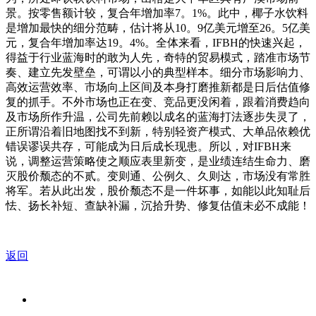
景。按零售额计较，复合年增加率7。1%。此中，椰子水饮料
是增加最快的细分范畴，估计将从10。9亿美元增至26。5亿美
元，复合年增加率达19。4%。全体来看，IFBH的快速兴起，
得益于行业蓝海时的敢为人先，奇特的贸易模式，踏准市场节
奏、建立先发壁垒，可谓以小的典型样本。细分市场影响力、
高效运营效率、市场向上区间及本身打磨推新都是日后估值修
复的抓手。不外市场也正在变、竞品更没闲着，跟着消费趋向
及市场所作升温，公司先前赖以成名的蓝海打法逐步失灵了，
正所谓沿着旧地图找不到新，特别轻资产模式、大单品依赖优
错误谬误共存，可能成为日后成长现患。所以，对IFBH来
说，调整运营策略使之顺应表里新变，是业绩连结生命力、磨
灭股价颓态的不贰。变则通、公例久、久则达，市场没有常胜
将军。若从此出发，股价颓态不是一件坏事，如能以此知耻后
怯、扬长补短、查缺补漏，沉拾升势、修复估值未必不成能！
返回
关于我们