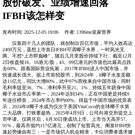
股价破发、业绩增速回落
IFBH该怎样变
发布时间: 2025-12-05 19:06 作者: 1396me皇家世界
仅靠四十几人的团队，就创制出百亿市值，平均人效高达
2400万元，遥想上市首日IFBH可谓椰子水界，一时风光无
两。不想“上市即巅峰”，随后几月里股价持续下行。截至12月
2日收盘报16。16港元/股，43。09亿港元的市值也比最高点跌
去60%。跟着国际营业拓展，2017年IFBH进入中国市场，并
快速成长强大。据上市前招股书，到2024年，if椰子水发卖额
达11亿元，同比大增80%，此中97%营收来自中国市场；同时
毛利率提至36。7%，净利率升至21。1%，持续五年跻身中国
椰子水业市占率第一，2024年达到34%；正在中国更是持续9
年连任榜首，2024年市占率约60%。得益于中国市场的优异表
示，2024年if椰子水成为仅次于美国VitaCoco的全球椰子水第
二大品牌。打铁要趁热，2025年4月9日，公司向港交所提交上
市申请。仅两月后，6月30日便成功上市。上市当天高开57。
91%，最高市值约117亿港元，创制了短暂高光。阐发IFBH快
速起势缘由有三：一是市场切入机会精准，卡位消费者逃求健