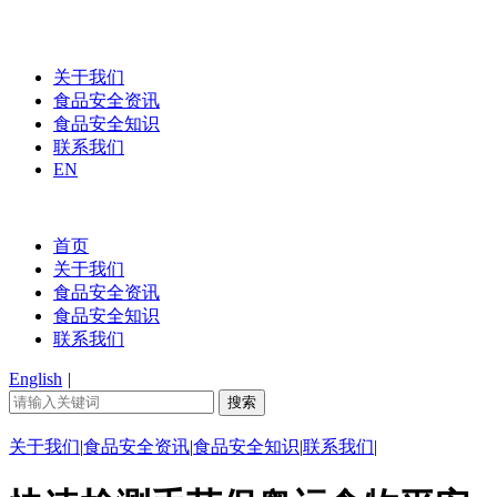
关于我们
食品安全资讯
食品安全知识
联系我们
EN
首页
关于我们
食品安全资讯
食品安全知识
联系我们
English
|
关于我们
|
食品安全资讯
|
食品安全知识
|
联系我们
|