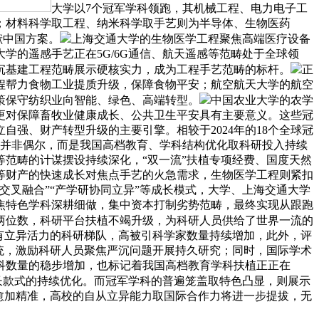
大学以7个冠军学科领跑，其机械工程、电力电子工
；材料科学取工程、纳米科学取手艺则为半导体、生物医药
献中国方案。
上海交通大学的生物医学工程聚焦高端医疗设备
的遥感手艺正在5G/6G通信、航天遥感等范畴处于全球领
沉基建工程范畴展示硬核实力，成为工程手艺范畴的标杆。
正
程帮力食物工业提质升级，保障食物平安；航空航天大学的航空
策保守纺织业向智能、绿色、高端转型。
中国农业大学的农学
更对保障畜牧业健康成长、公共卫生平安具有主要意义。这些冠
强、财产转型升级的主要引擎。相较于2024年的18个全球冠
加并非偶尔，而是我国高档教育、学科结构优化取科研投入持续
范畴的计谋摆设持续深化，“双一流”扶植专项经费、国度天然
等财产的快速成长对焦点手艺的火急需求，生物医学工程则紧扣
叉融合”“产学研协同立异”等成长模式，大学、上海交通大学
焦特色学科深耕细做，集中资本打制劣势范畴，最终实现从跟跑
两位数，科研平台扶植不竭升级，为科研人员供给了世界一流的
有立异活力的科研梯队，高被引科学家数量持续增加，此外，评
统，激励科研人员聚焦严沉问题开展持久研究；同时，国际学术
科数量的稳步增加，也标记着我国高档教育学科扶植正正在
成长款式的持续优化。而冠军学科的普遍笼盖取特色凸显，则展示
愈加精准，高校的自从立异能力取国际合作力将进一步提拔，无