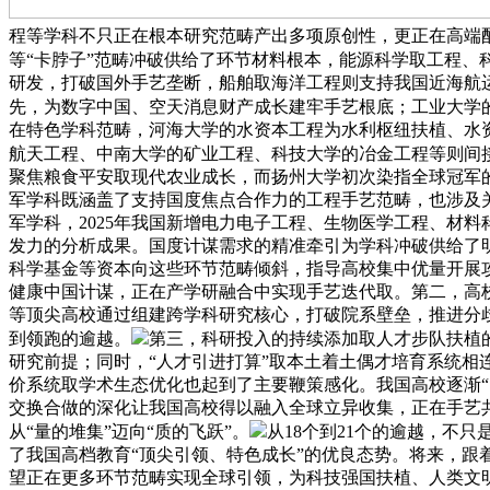
程等学科不只正在根本研究范畴产出多项原创性，更正在高端
等“卡脖子”范畴冲破供给了环节材料根本，能源科学取工程、
研发，打破国外手艺垄断，船舶取海洋工程则支持我国近海航运
先，为数字中国、空天消息财产成长建牢手艺根底；工业大学
在特色学科范畴，河海大学的水资本工程为水利枢纽扶植、水
航天工程、中南大学的矿业工程、科技大学的冶金工程等则间
聚焦粮食平安取现代农业成长，而扬州大学初次染指全球冠军
军学科既涵盖了支持国度焦点合作力的工程手艺范畴，也涉及关
军学科，2025年我国新增电力电子工程、生物医学工程、材
发力的分析成果。国度计谋需求的精准牵引为学科冲破供给了
科学基金等资本向这些环节范畴倾斜，指导高校集中优量开展
健康中国计谋，正在产学研融合中实现手艺迭代取。第二，高校
等顶尖高校通过组建跨学科研究核心，打破院系壁垒，推进分
到领跑的逾越。
第三，科研投入的持续添加取人才步队扶植
研究前提；同时，“人才引进打算”取本土着土偶才培育系统
价系统取学术生态优化也起到了主要鞭策感化。我国高校逐渐
交换合做的深化让我国高校得以融入全球立异收集，正在手艺
从“量的堆集”迈向“质的飞跃”。
从18个到21个的逾越，不
了我国高档教育“顶尖引领、特色成长”的优良态势。将来，
望正在更多环节范畴实现全球引领，为科技强国扶植、人类文