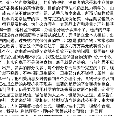
本、企业的声誉和盈利、处所的税收、消费者的承受和生命健康
经济各类各样的其他要素。目前的评审法式仍是比力科学的。由
，或者老鼠不健康之类问题。从手艺角度来说，所谓反映样质量
，医学判定常坚苦的事，没有完整的病例记实，样品阐发也做不
，很容易及格的。为什么办理有一套药品出产和质量办理的根基
编一套。这种监管成本，办理部分底子承担不了。违法的成本
美国没有这种国度审批做尝试的法式，完满是企业本人担任，出
严的问题。过去核准的保健食物中，出格是减肥产物，常常添加
正在欧美，若是这个产物违法了，至多几万万美元或英镑的罚
几个亿。这由谁来管呢？这就有监管不到位的问题。我国每年核
以售后的监测办理不到位，我感觉这是保健食物预警中的一个次
言，其实它底子不是保健食物，底子就是违法的。当前的思不应
、出产、发卖的部分良多，每个部分都无法去管完整的工作，现
分就不晓得，不举报到卫生部分，卫生部分也不晓得，虽然一曲
享平台，把相关消息及时传输到各个办理部分。食物平安涉及到
正在成立新的办理机构不现实，需要的是新的平台和机制整合。
降到最小，仍是要尽量用科学的立场来看待这两个问题。企业亏
正在层面就是诚信。诚信是为人之本，也是为人之道。虚假告白
评判、大师来监视，要相信。转型期该当越来越公开化，由大师
题后，大师都埋怨社会不公允、埋怨办理不完美、埋怨不合理。
，我要从“利他预警”（即向外预警或社会预警）“利己预