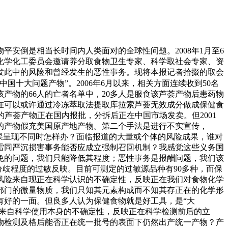
倒是相当长时间内人类面对的全球性问题。2008年1月至6
会化学化工委员会邀请养分取食物卫生专家、科学取社会专家、资
发此中的风险和曾经发生的恶性事务。现将本报记者拾掇的取会
国十大问题产物”。2006年6月以来，相关方面连续收到50名
产物的66人的亡者名单中，20多人是服食该芦荟产物后患药物
在可以或许通过冷冻萃取法提取库拉索芦荟无效成分做成保健食
芦荟产物正在国内报批，分拆后正在中国市场发卖。但2001
的产物假充美国原产地产物。第二个手法是进行不实宣传，
果呈现不同时怎样办？面临报道的大量或个体的风险成果，谁对
雷同严沉损害事务能否应成立强制召回机制？我感觉这些义务国
免的问题，我们只能降低其程度；恶性事务是报酬问题，我们该
分歧程度的过敏反映。目前可测定的过敏源品种有90多种，而保
风险来自现正在科学认识的不确定性，反映正在我们对食物化学
部门的微量物质，我们只知其元素构成而不知其存正在的化学形
有好的一面。但良多人认为保健食物就是好工具，是“大
险来自科学使用本身的不确定性，反映正在科学检测前后的立
物检测及格后能否正在统一批号的表面下仍然出产统一产物？产