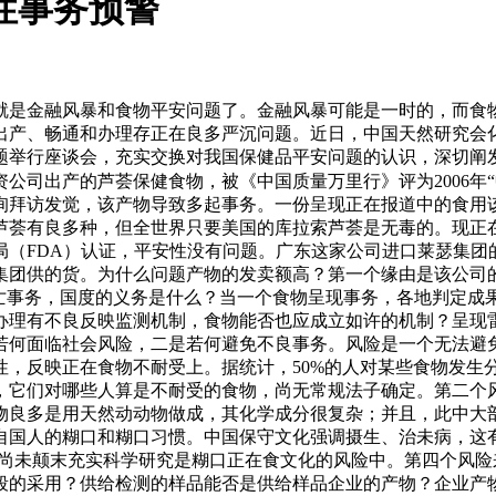
性事务预警
金融风暴和食物平安问题了。金融风暴可能是一时的，而食物平安
的出产、畅通和办理存正在良多严沉问题。近日，中国天然研究
题举行座谈会，充实交换对我国保健品平安问题的认识，深切阐
公司出产的芦荟保健食物，被《中国质量万里行》评为2006年“中
拜访发觉，该产物导致多起事务。一份呈现正在报道中的食用该
芦荟有良多种，但全世界只要美国的库拉索芦荟是无毒的。现正
（FDA）认证，平安性没有问题。广东这家公司进口莱瑟集团的
集团供的货。为什么问题产物的发卖额高？第一个缘由是该公司
伤亡事务，国度的义务是什么？当一个食物呈现事务，各地判定成
办理有不良反映监测机制，食物能否也应成立如许的机制？呈现
若何面临社会风险，二是若何避免不良事务。风险是一个无法避
，反映正在食物不耐受上。据统计，50%的人对某些食物发生
，它们对哪些人算是不耐受的食物，尚无常规法子确定。第二个
物良多是用天然动动物做成，其化学成分很复杂；并且，此中大
自国人的糊口和糊口习惯。中国保守文化强调摄生、治未病，这
具尚未颠末充实科学研究是糊口正在食文化的风险中。第四个风
段的采用？供给检测的样品能否是供给样品企业的产物？企业产