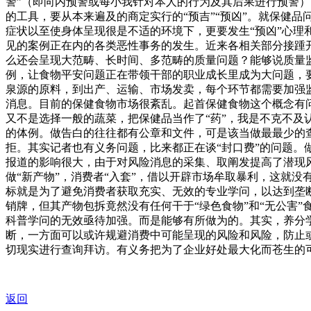
警”（即向内预警或每小我针对本人的行为及其后果进行预警）
的工具，要从本来遍及的商定实行的“预吉”“预凶”。就保健
症状以至使身体呈现很是不适的环境下，更要发生“预凶”心理
见的案例正在内的各类恶性事务的发生。近来各相关部分接踵
么还会呈现大范畴、长时间、多范畴的质量问题？能够说质量
例，让食物平安问题正在带领干部的职业成长里成为大问题，
泉源的原料，到出产、运输、市场发卖，每个环节都需要加强
消息。目前的保健食物市场很紊乱。起首保健食物这个概念有
又不是选择一般的蔬菜，把保健品当作了“药”，我是不克不及
的体例。做告白的往往都有公章和文件，可是该当做最最少的
拒。其实记者也有义务问题，比来都正在谈“封口费”的问题
报道的影响很大，由于对风险消息的采集、取阐发提高了潜现风
做“新产物”，消费者“入套”，借以开辟市场牟取暴利，这就没
标就是为了避免消费者获取充实、无效的专业学问，以达到垄断消
销牌，但其产物包拆竟然没有任何干于“绿色食物”和“无公害”
科普学问的无效亟待加强。而是能够有所做为的。其实，养分
断，一方面可以或许规避消费中可能呈现的风险和风险，防止
切现实进行查询拜访。有义务把为了企业好处最大化而苍生的
返回