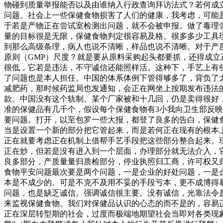
物碰到质量举报能否以及由谁纳入行政查询拜访法式？若何成
问题。社会上一些保健食物损害了人们的健康，我考虑，可能
于若是产物正在尝试室检测出问题，就不会被申报。做了毒理
量的目标很是无限，保健食物判定很容易及格。很多多少工具
到那么高级条理，病人也说不清晰，样品也说不清晰。对于产
原则（GMP）尺度？就是要从原料采购起头都要抓，还得成
很低，它若是违法，不守诚信还能照样活。这种下，手艺上有
了问题也是本人担任。中国的体系体例下管得够多了，背负了
减肥药，那时候药监局也发通知，会正在网坐上按期发布违法
款。中国没有这个轨制。某个厂家被和十几回，仍是卖得很好
准的保健品有几千个，假设每个保健食物有3小我向卫生部反
要问题。打开，以至包罗一些大报，都登了良多的告白，保健
当是设置一个新的部分把它管起来，而是若何正在现有的根本
正在就要考虑正在机制上借帮手艺手段把这些部分整合起来。
正在炒，但若是没有进入到一个层面，办理部分就无法介入，
良多部分，产质量量归质检部分，停业执照归工商，许可权又
食物平安问题最次要是两个问题，一是企业的好处问题，一是
本是不成少的。可是不克不及用不妥的手段亏本，更不成博得
问题，也是缺乏诚信。强调诚信很主要。没有诚信，光靠法令
来监视保健食物。我们对保健品认识的心态的而不是的，容易
正在深层转型期的社会，过度而极端地期望社会当即对各类现象