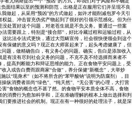
者尤纳斯提出一个 “预凶”的方式，即我们对于风险和不确定
生负面结果以至的预测和防范，出格是正在服用它们并呈现不良
我做起，从采用“预凶”的方式做起，如许才能削减包罗今天引
者权益、冲击冒充伪劣产物起到了很好的引领示范感化。但为什
是没处置好这个问题，对老苍生就是不负义务。要通过一些案
法需要跟上，特别是“接合部”，好比冷藏过程和运输过程，从
。这比法令法式更快，通过大范畴宣传，社会很快便领会到这个
没有保健的意义吗？现正在大师富起来了，起头考虑健康了，但
个大问题，做精确告白，有义务心的问题。确实，告白是添加收入
就是有没有尽到社会义务的问题，不克不及不经选择而来者不
修，提高判断能力和辩证思维的能力。正在食物平安问题上，受
收入或告白费而跟商家“合做”，养分保健“新概念”，大举炒
施以“现身术”（如不将所含的“苯甲酸钠”说明为防腐剂），目
纵消费者崇尚“绿色”、“纯天然”、“无公害”的心理，大打营
无公害”食物的概念也不甚了然。的食物平安本质全体不高，食物
者的消费行为愈加科学和，正在准确理解的根本上做出选择和判
我们要推进社会的机制。现正在有一种很好的处理法子，就是深