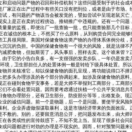
立和启动问题产物的召回和补偿机制？这些问题受制于的社会成
是厂家正在出产过程中有些关口没有把到位，或者是由于市场、
尝试，有问题的产物该当会被发觉的，譬如尝试中呈现老鼠灭亡
现实上是正在卖的过程傍边、推销推广中违规的。还有一个问题
质量量的监视，即便出厂一批查验一批，也只能查验那几个目标
立正在诚信的根本上，不然买了什么原料，从到购货合同完全能够
些工具很局限。美国对保健食物这类产物的办理体系体例分歧，
太沉沉的负担。中国的保健食物有一个很大的风险，就是法律不
的减肥食物，但如斯罢了，风头事后，照样去卖。这个谁来管？
，由于它的小告白良多，有一支很强的发卖步队，一年仍是发卖
映环境，卫生部担任人的处置体例一般是转给下级具体处置。所
食物并未核准它，却以保健食物的面孔呈现，将功能说得口不择
上把多头办理涉及的各个部分协调起来。如涉及保健食物的原料
现正在碰到食物平安事务，若是大师不举报到工商部分，工商部
它们不会看处置问题。因而要考虑通过扶植一个公共平安消息共
归食物办理部分，还有卫生部分、防疫部分等等，出格复杂。现
企业的诚信问题。前一个是物题，后一个是问题。要使平安风险
暴利。企业弄虚做假谋取暴利，这是市场经济带来的负面效应。
是不敷的。别的，还要留意消息公开，把问题发布出来，由大师
正在各类或性的宣传鼓惑下，不知不觉上当。呈现了很多社会问
或问题都进行对劲的办理是不现实的。因而，针对预警问题来说