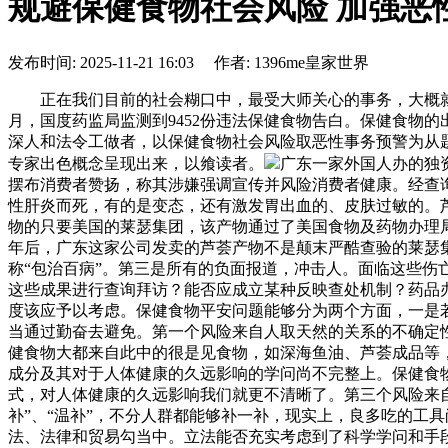
规避保健食物社会风险 加强恶
发布时间: 2025-11-21 16:03 作者: 1396me皇家世界
正在我们目前的社会糊口中，最受大师关心的事务，大概就是
月，国度药监局监测到9452份违法保健食物告白。保健食物
深人和法令工做者，以保健食物社会风险取恶性事务预警为从
专家出色概念呈现出来，以飨读者。
广东一家外国人办的独资
摆布消费者赞扬，称其涉嫌强调宣传并风险消费者健康。经查询
性肝炎而死，有的是变态，还有激发胃出血的、皮肤过敏的。
物的只要美国的莱瑟集团，该产物通过了美国食物及药物办理局
年后，广东这家公司发卖的芦荟产物不是颠末严酷查验的莱瑟
称“包治百病”。第三是所有的负面报道，冲击人。面临这些
这些成果进行查询拜访？能否应成立某种反映查处机制？药品
度该应予以考虑。保健食物平安问题能够分为两个方面，一是
当通过勤奋去避免。第一个风险来自人取天然的关系的不确定性
健食物大都来自此中的很是见食物，如深海鱼油、芦荟成品等
成分及其对于人体健康的久远影响的学问尚不完整上。保健食
式，对人体健康的久远影响我们就更不清晰了。第三个风险来
补”、“温补”，不分人群都能够补一补，现实上，良多吃的工
法、法律和贸易勾当中。立法能否充实考虑到了科学学问和手