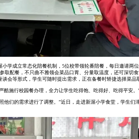
渥小学成立常态化陪餐机制，5位校带领轮番陪餐，每日邀请两位
长参取配餐，不只曲不雅领会菜品口胃、分量取温度，还可深切
座谈会等形式，学生可随时提出需求，正在备餐时矫捷选择菜品
严酷施行校园餐办理，全力让学生吃得饱、吃得好、吃得平安。
照他们的需求进行了调整。”近日，走进新渥小学食堂，学生们