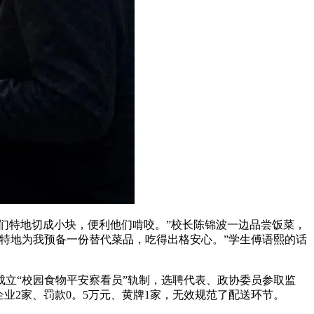
们特地切成小块，便利他们啃咬。”校长陈锦波一边品尝饭菜，
特地为我预备一份替代菜品，吃得出格安心。”学生傅语熙的话
立“校园食物平安察看员”轨制，选聘代表、政协委员参取监
业2家、罚款0。5万元、黄牌1家，无效规范了配送环节。