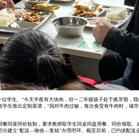
位学生。“今天半夜有大块肉，但一二年级孩子处于换牙期，我
敏学生推出定制菜谱，“我对牛肉过敏，每次食堂有牛肉时，城市
同菜同价轨制，要求教师取学生同桌同盘用餐、同价领取。成
分建立“配送—验收—复核”办理闭环。截至目前，已约谈配送企