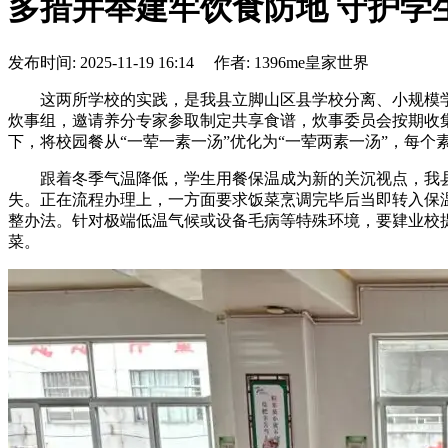
多措并举建牢饮食防地 守护学
发布时间: 2025-11-19 16:14 作者: 1396me皇家世界
这两所学校的实践，是我县立脚山区县学校分离、小规模学校
炊事组，邀请养分专家参取制定共享食谱，炊事委员会按期收
下，将校园餐从“一荤一素一汤”优化为“一荤两素一汤”，每
跟着冬季气温降低，学生用餐保温成为新的关沉视点，我县顺
失。正在流程办理上，一方面要求饭菜烹调完毕后当即转入保温
整办法。针对极端低温气候或设备毛病等特殊环境，要肄业校
菜。