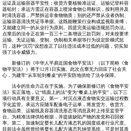
运证及运输容器平安性；收货方要核验准运证、运输记登科容
器铅封；承运方需正在容器上喷涂食物公用标识，按利用并及
时清洗容器，严禁拆运非食物物质；别的还严禁从业者伪制、
运输容器清洗凭证等单据。这既能鞭策行业构成监视取束缚，
又能建立同一的从业行为原则。四是完美运输违规惩罚办法。
点窜后的法令正在第一百三十二条增设三款罚则，对未按要求
运输、无证运输、变制、伪制相关单据等行为设定阶梯式惩
罚，这种“沉罚”设想改正了以往违法成本过低的问题，切实加
强了法令威慑力。
新修订的《中华人平易近国食物平安法》（以下简称《食
物平安法》）将于12月1日实施。此次点窜无力回应了社会关
心，为建牢“从车轮到餐桌”的平安防地供给了法令保障。
法令的生命力正在于实施。为了确保新修订的《食物平安
法》实正落地，让“纸面上的法”变为“餐桌上的平安”，以下三
项行动具有主要意义。第一，对沉点液态食物实交运输过程数
字化监管。承运方应随车配备电子运单，将发货方、收货方、
食物品类、运输线及容器清洗形态等消息及时上传至监管平
台。为精准法律供给根据，并提拔缺陷产物的发觉和召回效
率。第二，加速制定婴长儿配方液态乳的国度或者行业尺度。
目前法令虽然曾经将婴长儿配方液态乳纳管系统，可是对其质