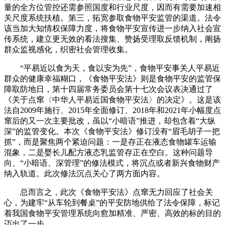
量的全方位管控还需参照国度和行业尺度，因而有需要加速相
关尺度系统扶植。第三，拓宽参取食物平安监管的渠道。法令
该当加大知情权保障力度，将食物平安宣传进一步纳入社会宣
传系统，建立更无效的看法搜集、赞扬受理取反馈机制，阐扬
群众监视感化，织密社会管理收集。
“平易近以食为天，食以安为先”，食物平安事关人平易近
群众的健康幸福糊口，《食物平安法》则是食物平安的监管保
障取防地日，第十四届常务委员会第十七次会议表决通过了
《关于点窜〈中华人平易近国食物平安法〉的决定》。这是该
法自2009年施行、2015年全面修订、2018年和2021年小幅度点
窜后的又一次主要批改，虽以“小暗语”推进，却包含着“大纵
深”的监管变化。本次《食物平安法》修订没有“眉毛胡子一把
抓”，而是聚焦两个紧迫问题：一是存正在液态食物罐车运输
混象，二是婴长儿配方液态乳监管存正在空白。这种问题导
向、“小暗语、深管理”的修法模式，将沉点或者新兴食物财产
纳入轨道。此次修法沉点关心了两方面内容。
总而言之，此次《食物平安法》点窜无力回应了社会关
心，为建牢“从车轮到餐桌”的平安防地供给了法令保障，标记
着我国食物平安管理系统向愈加精准、严密、高效的标的目的
迈出了一步。