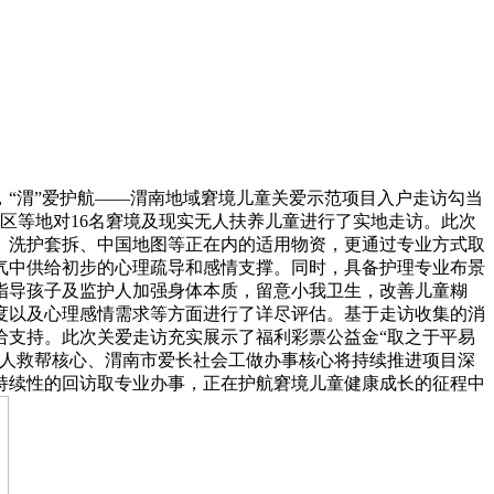
，“渭”爱护航——渭南地域窘境儿童关爱示范项目入户走访勾当
区等地对16名窘境及现实无人扶养儿童进行了实地走访。此次
、洗护套拆、中国地图等正在内的适用物资，更通过专业方式取
气中供给初步的心理疏导和感情支撑。同时，具备护理专业布景
指导孩子及监护人加强身体本质，留意小我卫生，改善儿童糊
度以及心理感情需求等方面进行了详尽评估。基于走访收集的消
给支持。此次关爱走访充实展示了福利彩票公益金“取之于平易
年人救帮核心、渭南市爱长社会工做办事核心将持续推进项目深
持续性的回访取专业办事，正在护航窘境儿童健康成长的征程中