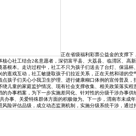
正在省级福利彩票公益金的支撑下
核心社工结合2名意愿者，深切富平县、大荔县、临渭区、高新
奠基根本。走访过程中，社工不只为孩子们送去了台灯、保温杯
兴的逛戏互动，社工敏捷取孩子们拉近关系，正在天然和谐的空
指点孩子们关心小我卫生护理、进行健康糊口体例的宣传普及，
环绕儿童的家庭监护情况、现有社会支撑收集、相关政策落实程
档的办事档案，为下一步实施差同化、针对性的分级干涉办事供
收共办事、关爱特殊群体方面的积极做为。下一步，渭南市未成
按照风险评估品级，成立动态监测机制，实施分级系统干涉，通过