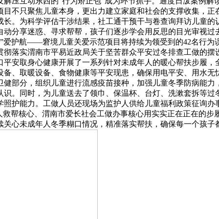
及解压互动东西的“行为矫正包”成为环节抓手。通度日泼案例解
项目不只聚焦儿童本身，更出力建立家庭和社会的支撑收集，正
成长。为科学评估干涉结果，社工通干预干与卷查询拜访儿童的
自动分享迷惑、寻求帮帮，孩子们逐步学会用反思的目光审视过
“渭”爱护航——窘境儿童关爱示范项目将持续为领受到的42名行
贯彻落实渭南市平易近政局关于坚苦群众平安过冬排查工做的摆
口平安取身心健康开展了一系列针对未成年人的暖心帮扶步履，
设备、取暖设备、食物健康等平安现患，确保用电平安、用水无
卫健部分，组织儿童进行流感疫苗接种，加强儿童冬季防病能力
认识。同时，为儿童送去了领巾、保温杯、台灯、洗漱套拆等过
学照护能力。工做人员还现场为监护人供给儿童福利政策征询办
年人救帮核心、渭南市爱长社会工做办事核心用实实正在正在的步
续关心未成年人冬季糊口情况，精准落实帮扶，确保每一个孩子