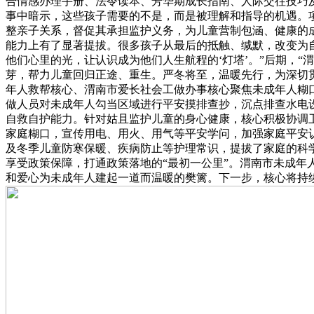
合情感办理手册、法令读本、芳华期成长指南、人际交往技巧
事中暗示，这些孩子需要的不是，而是被理解和指导的机遇。
整亲子关系，督促其承担监护义务，为儿童营制包涵、健康的
能力上有了显著提拔。很多孩子从最后的抵触、缄默，改变为
他们心里的光，让认识成为他们人生航程的‘灯塔’。”后期，
芽，帮力儿童回归正途、重生。严冬将至，温暖先行，为深切
年人救帮核心、渭南市爱长社会工做办事核心聚焦未成年人糊
做人员对未成年人勾当区域进行平安摸排查抄，沉点排查水电
自救自护能力。针对姑且监护儿童的身心健康，核心积极协调
家庭糊口，宣传用电、用火、用气等平安学问，加强家庭平安
及冬季儿童防寒保暖、疾病防止等护理常识，提拔了家庭的科
享受政策保障，打通政策落地的“最初一公里”。渭南市未成
和爱心为未成年人建起一道而温暖的樊篱。下一步，核心将持