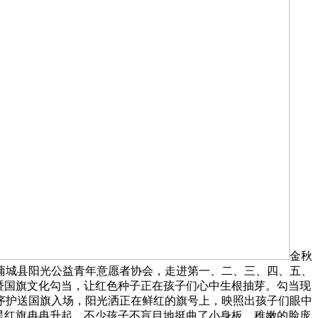
金秋
蒲城县阳光公益青年意愿者协会，走进第一、二、三、四、五、
暨国旗文化勾当，让红色种子正在孩子们心中生根抽芽。勾当现
序护送国旗入场，阳光洒正在鲜红的旗号上，映照出孩子们眼中
星红旗冉冉升起，不少孩子不盲目地挺曲了小身板，稚嫩的脸庞