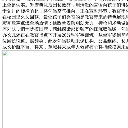
上全是认实。升旗典礼后园长致辞，用活泼的言语向孩子们讲
于党》的旋律响起，将勾当空气推向。正在宣誓环节，教官率领
在校园里久久回荡。最让孩子们兴奋的是教官带来的特色展现
宏亮歌声点燃全场热情；擒敌拳表演刚劲无力，持枪和术动做
序列队，悄悄抚摸国旗，感触感染那份独有的庄沉取温暖。勾
办长儿还正在教官指点下开展20分钟军事锻炼，从坐军姿到简
位园长说道。据领会，此次勾当联动未保机构、公益组织、长
成长护航平台。将来，蒲城县未成年人救帮核心将持续摸索未成