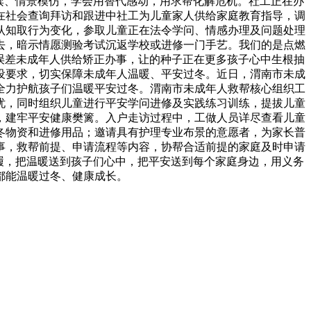
读、情景模仿，学会用替代感动，用求帮化解危机。社工正在办
在社会查询拜访和跟进中社工为儿童家人供给家庭教育指导，调
认知取行为变化，参取儿童正在法令学问、情感办理及问题处理
去，暗示情愿测验考试沉返学校或进修一门手艺。我们的是点燃
为误差未成年人供给矫正办事，让的种子正在更多孩子心中生根抽
设要求，切实保障未成年人温暖、平安过冬。近日，渭南市未成
全力护航孩子们温暖平安过冬。渭南市未成年人救帮核心组织工
忧，同时组织儿童进行平安学问进修及实践练习训练，提拔儿童
，建牢平安健康樊篱。入户走访过程中，工做人员详尽查看儿童
冬物资和进修用品；邀请具有护理专业布景的意愿者，为家长普
事，救帮前提、申请流程等内容，协帮合适前提的家庭及时申请
履，把温暖送到孩子们心中，把平安送到每个家庭身边，用义务
都能温暖过冬、健康成长。