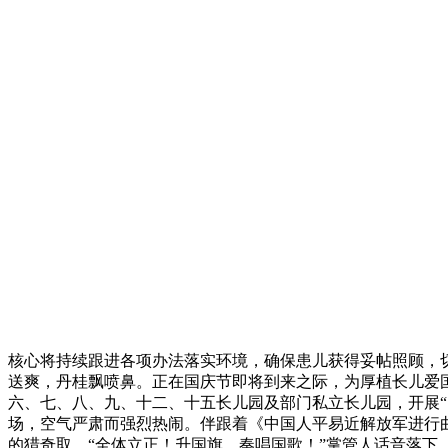
核心将持续跟进各项办法落实环境，确保患儿获得妥帖照顾，
送爽，丹桂飘喷鼻。正在国庆节即将到来之际，为厚植长儿爱
六、七、八、九、十二、十五长儿园及部门私立长儿园，开展
场，空气严肃而强烈热闹。伴跟着《中国人平易近解放军进行
的猎奇取。“全体立正！升国旗，奏唱国歌！”掌管人话音落