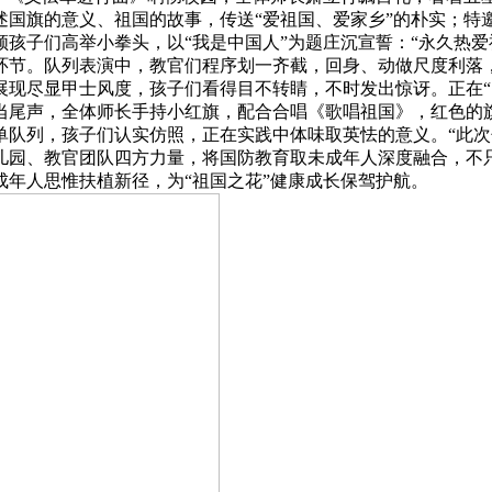
述国旗的意义、祖国的故事，传送“爱祖国、爱家乡”的朴实；特
孩子们高举小拳头，以“我是中国人”为题庄沉宣誓：“永久热爱
环节。队列表演中，教官们程序划一齐截，回身、动做尺度利落
展现尽显甲士风度，孩子们看得目不转睛，不时发出惊讶。正在“
当尾声，全体师长手持小红旗，配合合唱《歌唱祖国》，红色的
单队列，孩子们认实仿照，正在实践中体味取英怯的意义。“此
儿园、教官团队四方力量，将国防教育取未成年人深度融合，不
年人思惟扶植新径，为“祖国之花”健康成长保驾护航。