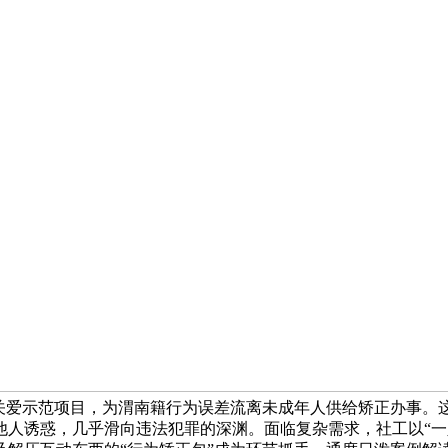
童关爱示范项目，为渭南籍行为误差流离未成年人供给矫正办事。
他人诱惑，几乎滑向违法犯罪的深渊。面临复杂需求，社工以“一