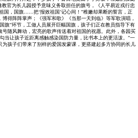
邀教官为长儿园授予意味义务取担任的旗号，《人平易近戎行忠
祖国，国旗……把‘报效祖国’记心间！”稚嫩却果断的誓言，正
，博得阵阵掌声；《强军和歌》《当那一天到临》等军歌演唱，
国旗”环节，工做人员展开巨幅国旗，孩子们正在教员指导下有
旗号随风舞动，宏亮的歌声传送着对祖国的祝愿。此外，各园买
次勾当让孩子近距离感触感染国防力量，比书本上的更活泼。”一
只为孩子们带来了别样的爱国发蒙课，更搭建起多方协同的长儿